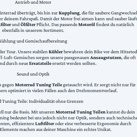
Antrieb und Motor
Hinterrad überträgt, bis hin zur
Kupplung
, die für saubere Gangwechse
ter deinem Fahrspaß. Damit der Motor frei atmen kann und sauber läuft
filter
und
Ölfilter
Pflicht. Das passende
Motoröl
findest du natürlich
ebenfalls in unserem Sortiment.
Kühlung und Gemischaufbereitung
der Tour. Unsere stabilen
Kühler
bewahren dein Bike vor dem Hitzetod
toff-Luft-Gemisches sorgen unsere passgenauen
Ansaugstutzen
, die oft
und durch neue
Ersatzteile
ersetzt werden sollten.
Sound und Optik
das gegen
Motorrad Tuning Teile
getauscht wird. Er sorgt nicht nur für
dern optimiert in vielen Fällen auch den Drehmomentverlauf.
 Tuning Teile: Individualität ohne Grenzen
ll nur die Basis. Mit unseren
Motorrad Tuning Teilen
kannst du dein
ing bedeutet bei uns jedoch nicht nur Optik, sondern auch technisch
ten, effizientere
Luftfilter
oder eine verbesserte Ergonomie durch
Elemente machen aus deiner Maschine ein echtes Unikat.