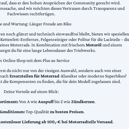
arauf, dass er den hohen Ansprüchen der Community gerecht wird.
uenssache, und wir möchten dieses Vertrauen durch Transparenz und
Fachwissen rechtfertigen.
ge und Wartung: Länger Freude am Bike
n noch glänzt und technisch einwandfrei bleibt, bieten wir spezielle
Kettenfett-Entferner, Felgenreiniger oder Politur für die Lackteile – di
 deines Motorrads. In Kombination mit frischem
Motoröl
und einem
sorgst du für eine lange Lebensdauer des Triebwerks.
n Online Shop mit dem Plus an Service
erst du nicht nur von der riesigen Auswahl, sondern auch von einer
t nach
Ersatzteilen für Motorrad
-Klassiker oder moderne Superbikes?
kt die Komponenten zu finden, die für dein Modell zugelassen sind.
Deine Vorteile auf einen Blick:
ortiment:
Von A wie
Auspuff
bis Z wie
Zündkerzen
.
 Konditionen:
Top-Qualität
zu besten Preisen
.
kostenloser Lieferung ab 100,-€ bei Motorradteile Versand
.