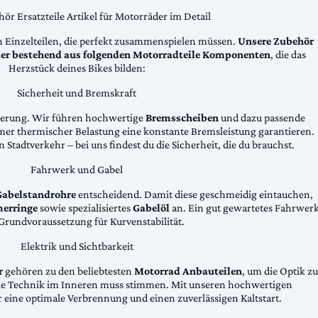
ör Ersatzteile Artikel für Motorräder im Detail
n Einzelteilen, die perfekt zusammenspielen müssen.
Unsere Zubehör
äder bestehend aus folgenden Motorradteile Komponenten
, die das
Herzstück deines Bikes bilden:
Sicherheit und Bremskraft
zögerung. Wir führen hochwertige
Bremsscheiben
und dazu passende
emer thermischer Belastung eine konstante Bremsleistung garantieren.
 Stadtverkehr – bei uns findest du die Sicherheit, die du brauchst.
Fahrwerk und Gabel
Gabelstandrohre
entscheidend. Damit diese geschmeidig eintauchen,
erringe
sowie spezialisiertes
Gabelöl
an. Ein gut gewartetes Fahrwer
e Grundvoraussetzung für Kurvenstabilität.
Elektrik und Sichtbarkeit
r
gehören zu den beliebtesten
Motorrad Anbauteilen
, um die Optik zu
die Technik im Inneren muss stimmen. Mit unseren hochwertigen
 eine optimale Verbrennung und einen zuverlässigen Kaltstart.