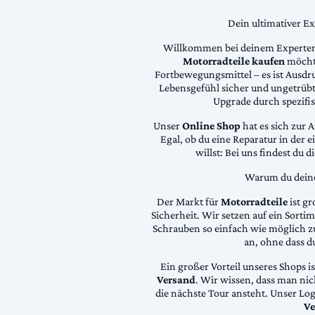
Dein ultimativer E
Willkommen bei deinem Experten
Motorradteile kaufen
möchte
Fortbewegungsmittel – es ist Ausdru
Lebensgefühl sicher und ungetrübt
Upgrade durch spezifi
Unser
Online Shop
hat es sich zur 
Egal, ob du eine Reparatur in der 
willst: Bei uns findest du 
Warum du deine 
Der Markt für
Motorradteile
ist gr
Sicherheit. Wir setzen auf ein Sortime
Schrauben so einfach wie möglich z
an, ohne dass d
Ein großer Vorteil unseres Shops i
Versand
. Wir wissen, dass man ni
die nächste Tour ansteht. Unser Lo
Ve