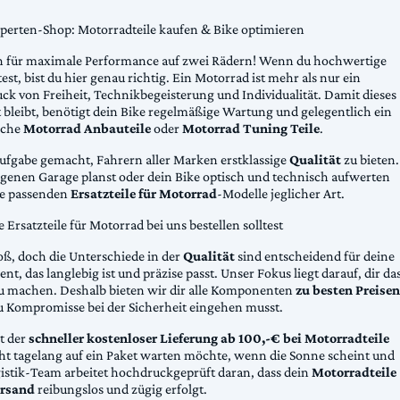
xperten-Shop: Motorradteile kaufen & Bike optimieren
 für maximale Performance auf zwei Rädern! Wenn du hochwertige
st, bist du hier genau richtig. Ein Motorrad ist mehr als nur ein
ck von Freiheit, Technikbegeisterung und Individualität. Damit dieses
 bleibt, benötigt dein Bike regelmäßige Wartung und gelegentlich ein
sche
Motorrad Anbauteile
oder
Motorrad Tuning Teile
.
Aufgabe gemacht, Fahrern aller Marken erstklassige
Qualität
zu bieten.
eigenen Garage planst oder dein Bike optisch und technisch aufwerten
die passenden
Ersatzteile für Motorrad
-Modelle jeglicher Art.
Ersatzteile für Motorrad bei uns bestellen solltest
oß, doch die Unterschiede in der
Qualität
sind entscheidend für deine
nt, das langlebig ist und präzise passt. Unser Fokus liegt darauf, dir da
u machen. Deshalb bieten wir dir alle Komponenten
zu besten Preisen
u Kompromisse bei der Sicherheit eingehen musst.
st der
schneller kostenloser Lieferung ab 100,-€ bei Motorradteile
cht tagelang auf ein Paket warten möchte, wenn die Sonne scheint und
gistik-Team arbeitet hochdruckgeprüft daran, dass dein
Motorradteile
rsand
reibungslos und zügig erfolgt.