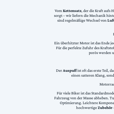
Vom
Kettensatz
, der die Kraft aufs 
sorgt – wir liefern die Mechanik hin
sind regelmäßige Wechsel von
Luft
Ein überhitzter Motor ist das Ende je
Für die perfekte Zufuhr des Krafts
porös werden 
Der
Auspuff
ist oft das erste Teil, 
einen satteren Klang, son
Motorrad
Für viele Biker ist das Standardmode
Fahrzeug von der Masse abheben. Tun
Optimierung. Leichtere Komponen
hochwertige
Zubehör
-