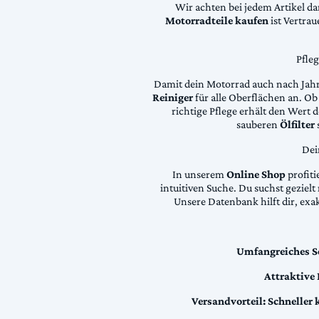
Wir achten bei jedem Artikel d
Motorradteile kaufen
ist Vertra
Pfle
Damit dein Motorrad auch nach Jahre
Reiniger
für alle Oberflächen an. Ob 
richtige Pflege erhält den Wert
sauberen
Ölfilter
Dei
In unserem
Online Shop
profiti
intuitiven Suche. Du suchst geziel
Unsere Datenbank hilft dir, exa
Umfangreiches S
Attraktive
Versandvorteil:
Schneller 