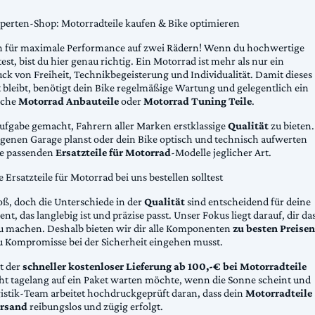
xperten-Shop: Motorradteile kaufen & Bike optimieren
 für maximale Performance auf zwei Rädern! Wenn du hochwertige
st, bist du hier genau richtig. Ein Motorrad ist mehr als nur ein
ck von Freiheit, Technikbegeisterung und Individualität. Damit dieses
 bleibt, benötigt dein Bike regelmäßige Wartung und gelegentlich ein
sche
Motorrad Anbauteile
oder
Motorrad Tuning Teile
.
Aufgabe gemacht, Fahrern aller Marken erstklassige
Qualität
zu bieten.
eigenen Garage planst oder dein Bike optisch und technisch aufwerten
die passenden
Ersatzteile für Motorrad
-Modelle jeglicher Art.
Ersatzteile für Motorrad bei uns bestellen solltest
oß, doch die Unterschiede in der
Qualität
sind entscheidend für deine
nt, das langlebig ist und präzise passt. Unser Fokus liegt darauf, dir da
u machen. Deshalb bieten wir dir alle Komponenten
zu besten Preisen
u Kompromisse bei der Sicherheit eingehen musst.
st der
schneller kostenloser Lieferung ab 100,-€ bei Motorradteile
cht tagelang auf ein Paket warten möchte, wenn die Sonne scheint und
gistik-Team arbeitet hochdruckgeprüft daran, dass dein
Motorradteile
rsand
reibungslos und zügig erfolgt.