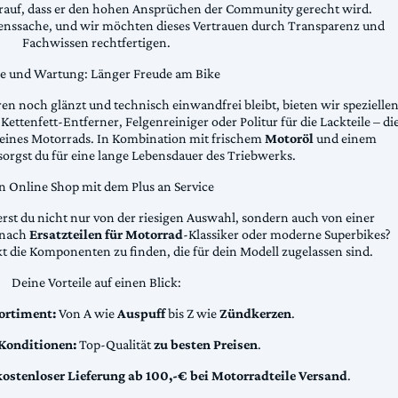
arauf, dass er den hohen Ansprüchen der Community gerecht wird.
uenssache, und wir möchten dieses Vertrauen durch Transparenz und
Fachwissen rechtfertigen.
ge und Wartung: Länger Freude am Bike
n noch glänzt und technisch einwandfrei bleibt, bieten wir spezielle
Kettenfett-Entferner, Felgenreiniger oder Politur für die Lackteile – di
 deines Motorrads. In Kombination mit frischem
Motoröl
und einem
sorgst du für eine lange Lebensdauer des Triebwerks.
n Online Shop mit dem Plus an Service
erst du nicht nur von der riesigen Auswahl, sondern auch von einer
t nach
Ersatzteilen für Motorrad
-Klassiker oder moderne Superbikes?
kt die Komponenten zu finden, die für dein Modell zugelassen sind.
Deine Vorteile auf einen Blick:
ortiment:
Von A wie
Auspuff
bis Z wie
Zündkerzen
.
 Konditionen:
Top-Qualität
zu besten Preisen
.
kostenloser Lieferung ab 100,-€ bei Motorradteile Versand
.