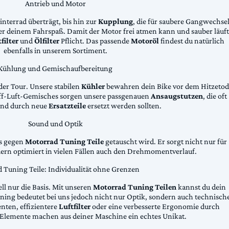
Antrieb und Motor
Hinterrad überträgt, bis hin zur
Kupplung
, die für saubere Gangwechse
ter deinem Fahrspaß. Damit der Motor frei atmen kann und sauber läuft
filter
und
Ölfilter
Pflicht. Das passende
Motoröl
findest du natürlich
ebenfalls in unserem Sortiment.
Kühlung und Gemischaufbereitung
der Tour. Unsere stabilen
Kühler
bewahren dein Bike vor dem Hitzetod
toff-Luft-Gemisches sorgen unsere passgenauen
Ansaugstutzen
, die oft
und durch neue
Ersatzteile
ersetzt werden sollten.
Sound und Optik
das gegen
Motorrad Tuning Teile
getauscht wird. Er sorgt nicht nur für
dern optimiert in vielen Fällen auch den Drehmomentverlauf.
 Tuning Teile: Individualität ohne Grenzen
ll nur die Basis. Mit unseren
Motorrad Tuning Teilen
kannst du dein
ing bedeutet bei uns jedoch nicht nur Optik, sondern auch technisch
ten, effizientere
Luftfilter
oder eine verbesserte Ergonomie durch
Elemente machen aus deiner Maschine ein echtes Unikat.