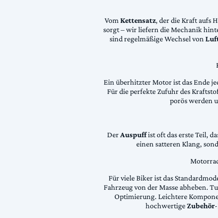
Vom
Kettensatz
, der die Kraft aufs 
sorgt – wir liefern die Mechanik hin
sind regelmäßige Wechsel von
Luft
Ein überhitzter Motor ist das Ende je
Für die perfekte Zufuhr des Krafts
porös werden 
Der
Auspuff
ist oft das erste Teil, 
einen satteren Klang, son
Motorrad
Für viele Biker ist das Standardmode
Fahrzeug von der Masse abheben. Tun
Optimierung. Leichtere Komponen
hochwertige
Zubehör
-