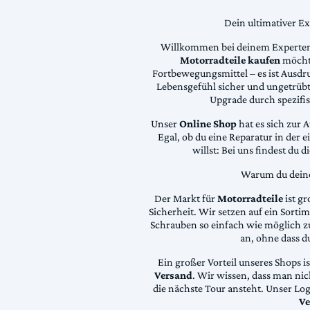
Dein ultimativer E
Willkommen bei deinem Experten
Motorradteile kaufen
möchte
Fortbewegungsmittel – es ist Ausdru
Lebensgefühl sicher und ungetrübt
Upgrade durch spezifi
Unser
Online Shop
hat es sich zur 
Egal, ob du eine Reparatur in der 
willst: Bei uns findest du 
Warum du deine 
Der Markt für
Motorradteile
ist gr
Sicherheit. Wir setzen auf ein Sortime
Schrauben so einfach wie möglich z
an, ohne dass d
Ein großer Vorteil unseres Shops i
Versand
. Wir wissen, dass man ni
die nächste Tour ansteht. Unser Lo
Ve