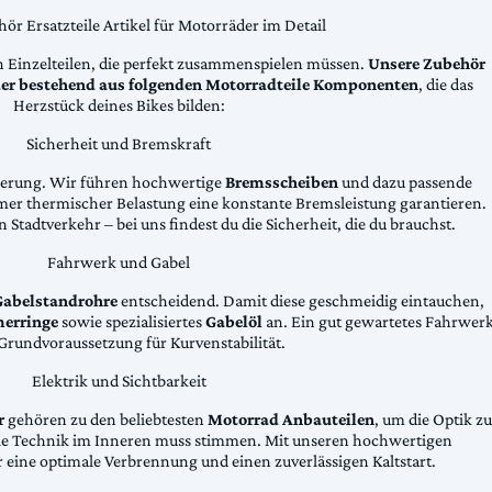
ör Ersatzteile Artikel für Motorräder im Detail
n Einzelteilen, die perfekt zusammenspielen müssen.
Unsere Zubehör
äder bestehend aus folgenden Motorradteile Komponenten
, die das
Herzstück deines Bikes bilden:
Sicherheit und Bremskraft
zögerung. Wir führen hochwertige
Bremsscheiben
und dazu passende
emer thermischer Belastung eine konstante Bremsleistung garantieren.
 Stadtverkehr – bei uns findest du die Sicherheit, die du brauchst.
Fahrwerk und Gabel
Gabelstandrohre
entscheidend. Damit diese geschmeidig eintauchen,
erringe
sowie spezialisiertes
Gabelöl
an. Ein gut gewartetes Fahrwer
e Grundvoraussetzung für Kurvenstabilität.
Elektrik und Sichtbarkeit
r
gehören zu den beliebtesten
Motorrad Anbauteilen
, um die Optik zu
die Technik im Inneren muss stimmen. Mit unseren hochwertigen
 eine optimale Verbrennung und einen zuverlässigen Kaltstart.