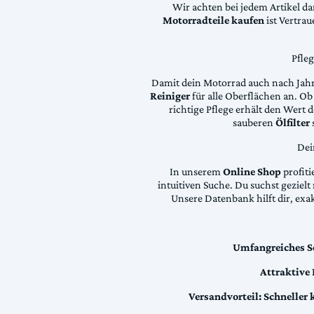
Wir achten bei jedem Artikel d
Motorradteile kaufen
ist Vertra
Pfle
Damit dein Motorrad auch nach Jahre
Reiniger
für alle Oberflächen an. Ob 
richtige Pflege erhält den Wert
sauberen
Ölfilter
Dei
In unserem
Online Shop
profiti
intuitiven Suche. Du suchst geziel
Unsere Datenbank hilft dir, exa
Umfangreiches S
Attraktive
Versandvorteil:
Schneller 