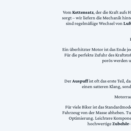
Vom
Kettensatz
, der die Kraft aufs 
sorgt – wir liefern die Mechanik hin
sind regelmäßige Wechsel von
Luft
Ein überhitzter Motor ist das Ende je
Für die perfekte Zufuhr des Krafts
porös werden 
Der
Auspuff
ist oft das erste Teil, 
einen satteren Klang, son
Motorrad
Für viele Biker ist das Standardmode
Fahrzeug von der Masse abheben. Tun
Optimierung. Leichtere Komponen
hochwertige
Zubehör
-