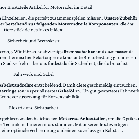
ör Ersatzteile Artikel für Motorräder im Detail
n Einzelteilen, die perfekt zusammenspielen müssen.
Unsere Zubehör
äder bestehend aus folgenden Motorradteile Komponenten
, die das
Herzstück deines Bikes bilden:
Sicherheit und Bremskraft
zögerung. Wir führen hochwertige
Bremsscheiben
und dazu passende
emer thermischer Belastung eine konstante Bremsleistung garantieren.
 Stadtverkehr – bei uns findest du die Sicherheit, die du brauchst.
Fahrwerk und Gabel
Gabelstandrohre
entscheidend. Damit diese geschmeidig eintauchen,
erringe
sowie spezialisiertes
Gabelöl
an. Ein gut gewartetes Fahrwer
e Grundvoraussetzung für Kurvenstabilität.
Elektrik und Sichtbarkeit
r
gehören zu den beliebtesten
Motorrad Anbauteilen
, um die Optik zu
die Technik im Inneren muss stimmen. Mit unseren hochwertigen
 eine optimale Verbrennung und einen zuverlässigen Kaltstart.