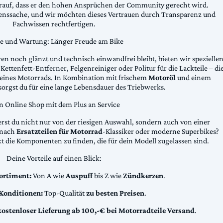
arauf, dass er den hohen Ansprüchen der Community gerecht wird.
uenssache, und wir möchten dieses Vertrauen durch Transparenz und
Fachwissen rechtfertigen.
ge und Wartung: Länger Freude am Bike
n noch glänzt und technisch einwandfrei bleibt, bieten wir spezielle
Kettenfett-Entferner, Felgenreiniger oder Politur für die Lackteile – di
 deines Motorrads. In Kombination mit frischem
Motoröl
und einem
sorgst du für eine lange Lebensdauer des Triebwerks.
n Online Shop mit dem Plus an Service
erst du nicht nur von der riesigen Auswahl, sondern auch von einer
t nach
Ersatzteilen für Motorrad
-Klassiker oder moderne Superbikes?
kt die Komponenten zu finden, die für dein Modell zugelassen sind.
Deine Vorteile auf einen Blick:
ortiment:
Von A wie
Auspuff
bis Z wie
Zündkerzen
.
 Konditionen:
Top-Qualität
zu besten Preisen
.
kostenloser Lieferung ab 100,-€ bei Motorradteile Versand
.