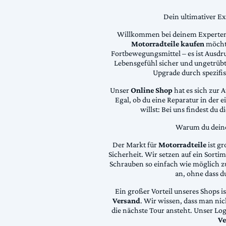
Dein ultimativer E
Willkommen bei deinem Experten
Motorradteile kaufen
möchte
Fortbewegungsmittel – es ist Ausdru
Lebensgefühl sicher und ungetrübt
Upgrade durch spezifi
Unser
Online Shop
hat es sich zur 
Egal, ob du eine Reparatur in der 
willst: Bei uns findest du 
Warum du deine 
Der Markt für
Motorradteile
ist gr
Sicherheit. Wir setzen auf ein Sortime
Schrauben so einfach wie möglich z
an, ohne dass d
Ein großer Vorteil unseres Shops i
Versand
. Wir wissen, dass man ni
die nächste Tour ansteht. Unser Lo
Ve