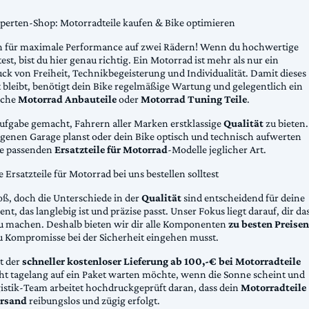
xperten-Shop: Motorradteile kaufen & Bike optimieren
 für maximale Performance auf zwei Rädern! Wenn du hochwertige
st, bist du hier genau richtig. Ein Motorrad ist mehr als nur ein
ck von Freiheit, Technikbegeisterung und Individualität. Damit dieses
 bleibt, benötigt dein Bike regelmäßige Wartung und gelegentlich ein
sche
Motorrad Anbauteile
oder
Motorrad Tuning Teile
.
Aufgabe gemacht, Fahrern aller Marken erstklassige
Qualität
zu bieten.
eigenen Garage planst oder dein Bike optisch und technisch aufwerten
die passenden
Ersatzteile für Motorrad
-Modelle jeglicher Art.
Ersatzteile für Motorrad bei uns bestellen solltest
oß, doch die Unterschiede in der
Qualität
sind entscheidend für deine
nt, das langlebig ist und präzise passt. Unser Fokus liegt darauf, dir da
u machen. Deshalb bieten wir dir alle Komponenten
zu besten Preisen
u Kompromisse bei der Sicherheit eingehen musst.
st der
schneller kostenloser Lieferung ab 100,-€ bei Motorradteile
cht tagelang auf ein Paket warten möchte, wenn die Sonne scheint und
gistik-Team arbeitet hochdruckgeprüft daran, dass dein
Motorradteile
rsand
reibungslos und zügig erfolgt.