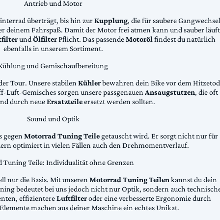
Antrieb und Motor
Hinterrad überträgt, bis hin zur
Kupplung
, die für saubere Gangwechse
ter deinem Fahrspaß. Damit der Motor frei atmen kann und sauber läuft
filter
und
Ölfilter
Pflicht. Das passende
Motoröl
findest du natürlich
ebenfalls in unserem Sortiment.
Kühlung und Gemischaufbereitung
der Tour. Unsere stabilen
Kühler
bewahren dein Bike vor dem Hitzetod
toff-Luft-Gemisches sorgen unsere passgenauen
Ansaugstutzen
, die oft
und durch neue
Ersatzteile
ersetzt werden sollten.
Sound und Optik
das gegen
Motorrad Tuning Teile
getauscht wird. Er sorgt nicht nur für
dern optimiert in vielen Fällen auch den Drehmomentverlauf.
 Tuning Teile: Individualität ohne Grenzen
ll nur die Basis. Mit unseren
Motorrad Tuning Teilen
kannst du dein
ing bedeutet bei uns jedoch nicht nur Optik, sondern auch technisch
ten, effizientere
Luftfilter
oder eine verbesserte Ergonomie durch
Elemente machen aus deiner Maschine ein echtes Unikat.