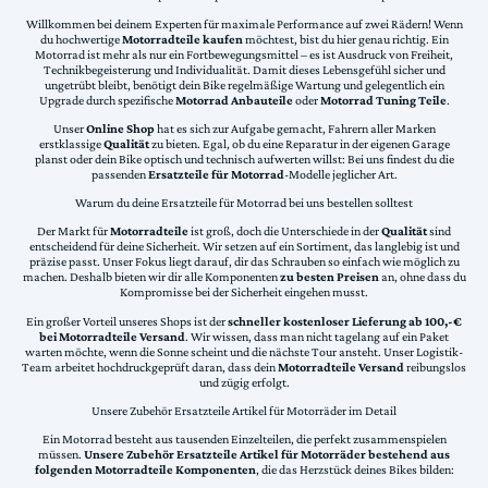
Willkommen bei deinem Experten für maximale Performance auf zwei Rädern! Wenn
du hochwertige
Motorradteile kaufen
möchtest, bist du hier genau richtig. Ein
Motorrad ist mehr als nur ein Fortbewegungsmittel – es ist Ausdruck von Freiheit,
Technikbegeisterung und Individualität. Damit dieses Lebensgefühl sicher und
ungetrübt bleibt, benötigt dein Bike regelmäßige Wartung und gelegentlich ein
Upgrade durch spezifische
Motorrad Anbauteile
oder
Motorrad Tuning Teile
.
Unser
Online Shop
hat es sich zur Aufgabe gemacht, Fahrern aller Marken
erstklassige
Qualität
zu bieten. Egal, ob du eine Reparatur in der eigenen Garage
planst oder dein Bike optisch und technisch aufwerten willst: Bei uns findest du die
passenden
Ersatzteile für Motorrad
-Modelle jeglicher Art.
Warum du deine Ersatzteile für Motorrad bei uns bestellen solltest
Der Markt für
Motorradteile
ist groß, doch die Unterschiede in der
Qualität
sind
entscheidend für deine Sicherheit. Wir setzen auf ein Sortiment, das langlebig ist und
präzise passt. Unser Fokus liegt darauf, dir das Schrauben so einfach wie möglich zu
machen. Deshalb bieten wir dir alle Komponenten
zu besten Preisen
an, ohne dass du
Kompromisse bei der Sicherheit eingehen musst.
Ein großer Vorteil unseres Shops ist der
schneller kostenloser Lieferung ab 100,-€
bei Motorradteile Versand
. Wir wissen, dass man nicht tagelang auf ein Paket
warten möchte, wenn die Sonne scheint und die nächste Tour ansteht. Unser Logistik-
Team arbeitet hochdruckgeprüft daran, dass dein
Motorradteile Versand
reibungslos
und zügig erfolgt.
Unsere Zubehör Ersatzteile Artikel für Motorräder im Detail
Ein Motorrad besteht aus tausenden Einzelteilen, die perfekt zusammenspielen
müssen.
Unsere Zubehör Ersatzteile Artikel für Motorräder bestehend aus
folgenden Motorradteile Komponenten
, die das Herzstück deines Bikes bilden: