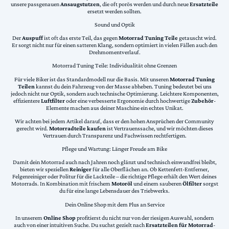
unsere passgenauen
Ansaugstutzen
, die oft porös werden und durch neue
Ersatzteile
ersetzt werden sollten.
Sound und Optik
Der
Auspuff
ist oft das erste Teil, das gegen
Motorrad Tuning Teile
getauscht wird.
Er sorgt nicht nur für einen satteren Klang, sondern optimiert in vielen Fällen auch den
Drehmomentverlauf.
Motorrad Tuning Teile: Individualität ohne Grenzen
Für viele Biker ist das Standardmodell nur die Basis. Mit unseren
Motorrad Tuning
Teilen
kannst du dein Fahrzeug von der Masse abheben. Tuning bedeutet bei uns
jedoch nicht nur Optik, sondern auch technische Optimierung. Leichtere Komponenten,
effizientere
Luftfilter
oder eine verbesserte Ergonomie durch hochwertige
Zubehör
-
Elemente machen aus deiner Maschine ein echtes Unikat.
Wir achten bei jedem Artikel darauf, dass er den hohen Ansprüchen der Community
gerecht wird.
Motorradteile kaufen
ist Vertrauenssache, und wir möchten dieses
Vertrauen durch Transparenz und Fachwissen rechtfertigen.
Pflege und Wartung: Länger Freude am Bike
Damit dein Motorrad auch nach Jahren noch glänzt und technisch einwandfrei bleibt,
bieten wir speziellen
Reiniger
für alle Oberflächen an. Ob Kettenfett-Entferner,
Felgenreiniger oder Politur für die Lackteile – die richtige Pflege erhält den Wert deines
Motorrads. In Kombination mit frischem
Motoröl
und einem sauberen
Ölfilter
sorgst
du für eine lange Lebensdauer des Triebwerks.
Dein Online Shop mit dem Plus an Service
In unserem
Online Shop
profitierst du nicht nur von der riesigen Auswahl, sondern
auch von einer intuitiven Suche. Du suchst gezielt nach
Ersatzteilen für Motorrad
-