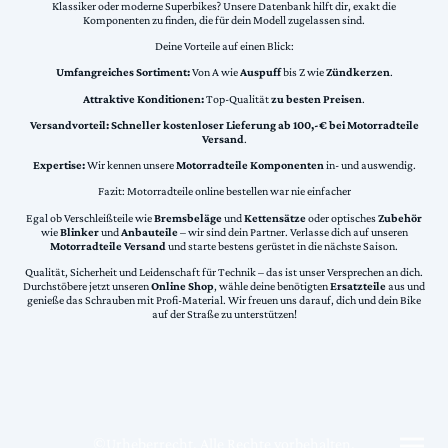
Klassiker oder moderne Superbikes? Unsere Datenbank hilft dir, exakt die
Komponenten zu finden, die für dein Modell zugelassen sind.
Deine Vorteile auf einen Blick:
Umfangreiches Sortiment:
Von A wie
Auspuff
bis Z wie
Zündkerzen
.
Attraktive Konditionen:
Top-Qualität
zu besten Preisen
.
Versandvorteil:
Schneller kostenloser Lieferung ab 100,-€ bei Motorradteile
Versand
.
Expertise:
Wir kennen unsere
Motorradteile Komponenten
in- und auswendig.
Fazit: Motorradteile online bestellen war nie einfacher
Egal ob Verschleißteile wie
Bremsbeläge
und
Kettensätze
oder optisches
Zubehör
wie
Blinker
und
Anbauteile
– wir sind dein Partner. Verlasse dich auf unseren
Motorradteile Versand
und starte bestens gerüstet in die nächste Saison.
Qualität, Sicherheit und Leidenschaft für Technik – das ist unser Versprechen an dich.
Durchstöbere jetzt unseren
Online Shop
, wähle deine benötigten
Ersatzteile
aus und
genieße das Schrauben mit Profi-Material. Wir freuen uns darauf, dich und dein Bike
auf der Straße zu unterstützen!
©Urheberrecht. Alle Rechte vorbehalten.