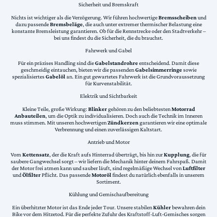
Sicherheit und Bremskraft
Nichts ist wichtiger als die Verzögerung. Wir führen hochwertige
Bremsscheiben
und
dazu passende
Bremsbeläge
, die auch unter extremer thermischer Belastung eine
konstante Bremsleistung garantieren. Ob für die Rennstrecke oder den Stadtverkehr –
bei uns findest du die Sicherheit, die du brauchst.
Fahrwerk und Gabel
Für ein präzises Handling sind die
Gabelstandrohre
entscheidend. Damit diese
geschmeidig eintauchen, bieten wir die passenden
Gabelsimmerringe
sowie
spezialisiertes
Gabelöl
an. Ein gut gewartetes Fahrwerk ist die Grundvoraussetzung
für Kurvenstabilität.
Elektrik und Sichtbarkeit
Kleine Teile, große Wirkung:
Blinker
gehören zu den beliebtesten
Motorrad
Anbauteilen
, um die Optik zu individualisieren. Doch auch die Technik im Inneren
muss stimmen. Mit unseren hochwertigen
Zündkerzen
garantieren wir eine optimale
Verbrennung und einen zuverlässigen Kaltstart.
Antrieb und Motor
Vom
Kettensatz
, der die Kraft aufs Hinterrad überträgt, bis hin zur
Kupplung
, die für
saubere Gangwechsel sorgt – wir liefern die Mechanik hinter deinem Fahrspaß. Damit
der Motor frei atmen kann und sauber läuft, sind regelmäßige Wechsel von
Luftfilter
und
Ölfilter
Pflicht. Das passende
Motoröl
findest du natürlich ebenfalls in unserem
Sortiment.
Kühlung und Gemischaufbereitung
Ein überhitzter Motor ist das Ende jeder Tour. Unsere stabilen
Kühler
bewahren dein
Bike vor dem Hitzetod. Für die perfekte Zufuhr des Kraftstoff-Luft-Gemisches sorgen