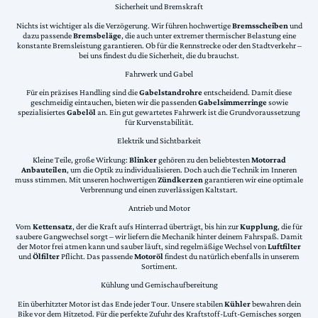
Sicherheit und Bremskraft
Nichts ist wichtiger als die Verzögerung. Wir führen hochwertige
Bremsscheiben
und
dazu passende
Bremsbeläge
, die auch unter extremer thermischer Belastung eine
konstante Bremsleistung garantieren. Ob für die Rennstrecke oder den Stadtverkehr –
bei uns findest du die Sicherheit, die du brauchst.
Fahrwerk und Gabel
Für ein präzises Handling sind die
Gabelstandrohre
entscheidend. Damit diese
geschmeidig eintauchen, bieten wir die passenden
Gabelsimmerringe
sowie
spezialisiertes
Gabelöl
an. Ein gut gewartetes Fahrwerk ist die Grundvoraussetzung
für Kurvenstabilität.
Elektrik und Sichtbarkeit
Kleine Teile, große Wirkung:
Blinker
gehören zu den beliebtesten
Motorrad
Anbauteilen
, um die Optik zu individualisieren. Doch auch die Technik im Inneren
muss stimmen. Mit unseren hochwertigen
Zündkerzen
garantieren wir eine optimale
Verbrennung und einen zuverlässigen Kaltstart.
Antrieb und Motor
Vom
Kettensatz
, der die Kraft aufs Hinterrad überträgt, bis hin zur
Kupplung
, die für
saubere Gangwechsel sorgt – wir liefern die Mechanik hinter deinem Fahrspaß. Damit
der Motor frei atmen kann und sauber läuft, sind regelmäßige Wechsel von
Luftfilter
und
Ölfilter
Pflicht. Das passende
Motoröl
findest du natürlich ebenfalls in unserem
Sortiment.
Kühlung und Gemischaufbereitung
Ein überhitzter Motor ist das Ende jeder Tour. Unsere stabilen
Kühler
bewahren dein
Bike vor dem Hitzetod. Für die perfekte Zufuhr des Kraftstoff-Luft-Gemisches sorgen