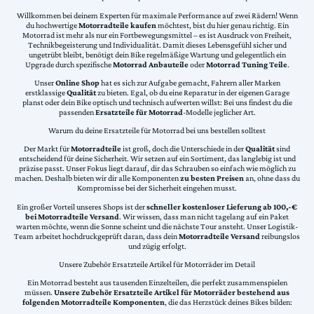
Willkommen bei deinem Experten für maximale Performance auf zwei Rädern! Wenn
du hochwertige
Motorradteile kaufen
möchtest, bist du hier genau richtig. Ein
Motorrad ist mehr als nur ein Fortbewegungsmittel – es ist Ausdruck von Freiheit,
Technikbegeisterung und Individualität. Damit dieses Lebensgefühl sicher und
ungetrübt bleibt, benötigt dein Bike regelmäßige Wartung und gelegentlich ein
Upgrade durch spezifische
Motorrad Anbauteile
oder
Motorrad Tuning Teile
.
Unser
Online Shop
hat es sich zur Aufgabe gemacht, Fahrern aller Marken
erstklassige
Qualität
zu bieten. Egal, ob du eine Reparatur in der eigenen Garage
planst oder dein Bike optisch und technisch aufwerten willst: Bei uns findest du die
passenden
Ersatzteile für Motorrad
-Modelle jeglicher Art.
Warum du deine Ersatzteile für Motorrad bei uns bestellen solltest
Der Markt für
Motorradteile
ist groß, doch die Unterschiede in der
Qualität
sind
entscheidend für deine Sicherheit. Wir setzen auf ein Sortiment, das langlebig ist und
präzise passt. Unser Fokus liegt darauf, dir das Schrauben so einfach wie möglich zu
machen. Deshalb bieten wir dir alle Komponenten
zu besten Preisen
an, ohne dass du
Kompromisse bei der Sicherheit eingehen musst.
Ein großer Vorteil unseres Shops ist der
schneller kostenloser Lieferung ab 100,-€
bei Motorradteile Versand
. Wir wissen, dass man nicht tagelang auf ein Paket
warten möchte, wenn die Sonne scheint und die nächste Tour ansteht. Unser Logistik-
Team arbeitet hochdruckgeprüft daran, dass dein
Motorradteile Versand
reibungslos
und zügig erfolgt.
Unsere Zubehör Ersatzteile Artikel für Motorräder im Detail
Ein Motorrad besteht aus tausenden Einzelteilen, die perfekt zusammenspielen
müssen.
Unsere Zubehör Ersatzteile Artikel für Motorräder bestehend aus
folgenden Motorradteile Komponenten
, die das Herzstück deines Bikes bilden: