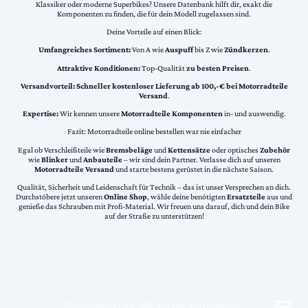
Klassiker oder moderne Superbikes? Unsere Datenbank hilft dir, exakt die
Komponenten zu finden, die für dein Modell zugelassen sind.
Deine Vorteile auf einen Blick:
Umfangreiches Sortiment:
Von A wie
Auspuff
bis Z wie
Zündkerzen
.
Attraktive Konditionen:
Top-Qualität
zu besten Preisen
.
Versandvorteil:
Schneller kostenloser Lieferung ab 100,-€ bei Motorradteile
Versand
.
Expertise:
Wir kennen unsere
Motorradteile Komponenten
in- und auswendig.
Fazit: Motorradteile online bestellen war nie einfacher
Egal ob Verschleißteile wie
Bremsbeläge
und
Kettensätze
oder optisches
Zubehör
wie
Blinker
und
Anbauteile
– wir sind dein Partner. Verlasse dich auf unseren
Motorradteile Versand
und starte bestens gerüstet in die nächste Saison.
Qualität, Sicherheit und Leidenschaft für Technik – das ist unser Versprechen an dich.
Durchstöbere jetzt unseren
Online Shop
, wähle deine benötigten
Ersatzteile
aus und
genieße das Schrauben mit Profi-Material. Wir freuen uns darauf, dich und dein Bike
auf der Straße zu unterstützen!
©Urheberrecht. Alle Rechte vorbehalten.