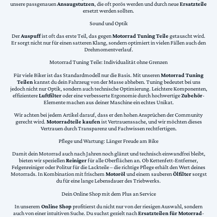
unsere passgenauen
Ansaugstutzen
, die oft porös werden und durch neue
Ersatzteile
ersetzt werden sollten.
Sound und Optik
Der
Auspuff
ist oft das erste Teil, das gegen
Motorrad Tuning Teile
getauscht wird.
Er sorgt nicht nur für einen satteren Klang, sondern optimiert in vielen Fällen auch den
Drehmomentverlauf.
Motorrad Tuning Teile: Individualität ohne Grenzen
Für viele Biker ist das Standardmodell nur die Basis. Mit unseren
Motorrad Tuning
Teilen
kannst du dein Fahrzeug von der Masse abheben. Tuning bedeutet bei uns
jedoch nicht nur Optik, sondern auch technische Optimierung. Leichtere Komponenten,
effizientere
Luftfilter
oder eine verbesserte Ergonomie durch hochwertige
Zubehör
-
Elemente machen aus deiner Maschine ein echtes Unikat.
Wir achten bei jedem Artikel darauf, dass er den hohen Ansprüchen der Community
gerecht wird.
Motorradteile kaufen
ist Vertrauenssache, und wir möchten dieses
Vertrauen durch Transparenz und Fachwissen rechtfertigen.
Pflege und Wartung: Länger Freude am Bike
Damit dein Motorrad auch nach Jahren noch glänzt und technisch einwandfrei bleibt,
bieten wir speziellen
Reiniger
für alle Oberflächen an. Ob Kettenfett-Entferner,
Felgenreiniger oder Politur für die Lackteile – die richtige Pflege erhält den Wert deines
Motorrads. In Kombination mit frischem
Motoröl
und einem sauberen
Ölfilter
sorgst
du für eine lange Lebensdauer des Triebwerks.
Dein Online Shop mit dem Plus an Service
In unserem
Online Shop
profitierst du nicht nur von der riesigen Auswahl, sondern
auch von einer intuitiven Suche. Du suchst gezielt nach
Ersatzteilen für Motorrad
-