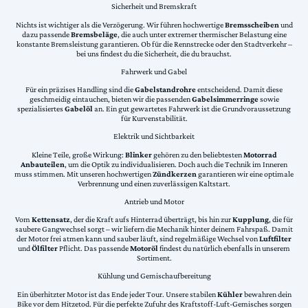
Sicherheit und Bremskraft
Nichts ist wichtiger als die Verzögerung. Wir führen hochwertige
Bremsscheiben
und
dazu passende
Bremsbeläge
, die auch unter extremer thermischer Belastung eine
konstante Bremsleistung garantieren. Ob für die Rennstrecke oder den Stadtverkehr –
bei uns findest du die Sicherheit, die du brauchst.
Fahrwerk und Gabel
Für ein präzises Handling sind die
Gabelstandrohre
entscheidend. Damit diese
geschmeidig eintauchen, bieten wir die passenden
Gabelsimmerringe
sowie
spezialisiertes
Gabelöl
an. Ein gut gewartetes Fahrwerk ist die Grundvoraussetzung
für Kurvenstabilität.
Elektrik und Sichtbarkeit
Kleine Teile, große Wirkung:
Blinker
gehören zu den beliebtesten
Motorrad
Anbauteilen
, um die Optik zu individualisieren. Doch auch die Technik im Inneren
muss stimmen. Mit unseren hochwertigen
Zündkerzen
garantieren wir eine optimale
Verbrennung und einen zuverlässigen Kaltstart.
Antrieb und Motor
Vom
Kettensatz
, der die Kraft aufs Hinterrad überträgt, bis hin zur
Kupplung
, die für
saubere Gangwechsel sorgt – wir liefern die Mechanik hinter deinem Fahrspaß. Damit
der Motor frei atmen kann und sauber läuft, sind regelmäßige Wechsel von
Luftfilter
und
Ölfilter
Pflicht. Das passende
Motoröl
findest du natürlich ebenfalls in unserem
Sortiment.
Kühlung und Gemischaufbereitung
Ein überhitzter Motor ist das Ende jeder Tour. Unsere stabilen
Kühler
bewahren dein
Bike vor dem Hitzetod. Für die perfekte Zufuhr des Kraftstoff-Luft-Gemisches sorgen