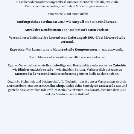
Klassiker oder moderne Superbikes? Unsere Datenbank hilft dir, exakt die
Komponenten zu finden, die für dein Modell zugelassen sind.
Deine Vorteile auf einen Blick:
Umfangreiches Sortiment:
Von A wie
Auspuff
bis Z wie
Zündkerzen
.
Attraktive Konditionen:
Top-Qualität
zu besten Preisen
.
Versandvorteil:
Schneller kostenloser Lieferung ab 100,-€ bei Motorradteile
Versand
.
Expertise:
Wir kennen unsere
Motorradteile Komponenten
in- und auswendig.
Fazit: Motorradteile online bestellen war nie einfacher
Egal ob Verschleißteile wie
Bremsbeläge
und
Kettensätze
oder optisches
Zubehör
wie
Blinker
und
Anbauteile
– wir sind dein Partner. Verlasse dich auf unseren
Motorradteile Versand
und starte bestens gerüstet in die nächste Saison.
Qualität, Sicherheit und Leidenschaft für Technik – das ist unser Versprechen an dich.
Durchstöbere jetzt unseren
Online Shop
, wähle deine benötigten
Ersatzteile
aus und
genieße das Schrauben mit Profi-Material. Wir freuen uns darauf, dich und dein Bike
auf der Straße zu unterstützen!
©Urheberrecht. Alle Rechte vorbehalten.