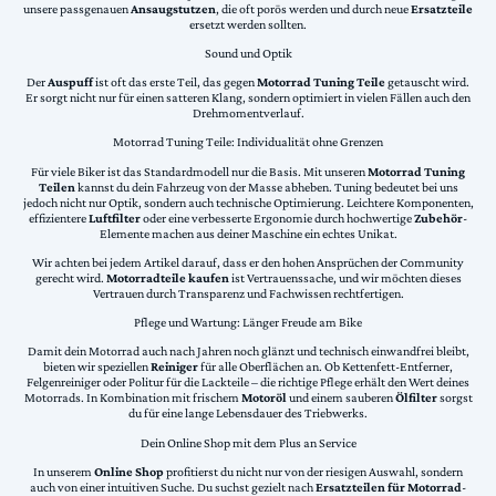
unsere passgenauen
Ansaugstutzen
, die oft porös werden und durch neue
Ersatzteile
ersetzt werden sollten.
Sound und Optik
Der
Auspuff
ist oft das erste Teil, das gegen
Motorrad Tuning Teile
getauscht wird.
Er sorgt nicht nur für einen satteren Klang, sondern optimiert in vielen Fällen auch den
Drehmomentverlauf.
Motorrad Tuning Teile: Individualität ohne Grenzen
Für viele Biker ist das Standardmodell nur die Basis. Mit unseren
Motorrad Tuning
Teilen
kannst du dein Fahrzeug von der Masse abheben. Tuning bedeutet bei uns
jedoch nicht nur Optik, sondern auch technische Optimierung. Leichtere Komponenten,
effizientere
Luftfilter
oder eine verbesserte Ergonomie durch hochwertige
Zubehör
-
Elemente machen aus deiner Maschine ein echtes Unikat.
Wir achten bei jedem Artikel darauf, dass er den hohen Ansprüchen der Community
gerecht wird.
Motorradteile kaufen
ist Vertrauenssache, und wir möchten dieses
Vertrauen durch Transparenz und Fachwissen rechtfertigen.
Pflege und Wartung: Länger Freude am Bike
Damit dein Motorrad auch nach Jahren noch glänzt und technisch einwandfrei bleibt,
bieten wir speziellen
Reiniger
für alle Oberflächen an. Ob Kettenfett-Entferner,
Felgenreiniger oder Politur für die Lackteile – die richtige Pflege erhält den Wert deines
Motorrads. In Kombination mit frischem
Motoröl
und einem sauberen
Ölfilter
sorgst
du für eine lange Lebensdauer des Triebwerks.
Dein Online Shop mit dem Plus an Service
In unserem
Online Shop
profitierst du nicht nur von der riesigen Auswahl, sondern
auch von einer intuitiven Suche. Du suchst gezielt nach
Ersatzteilen für Motorrad
-