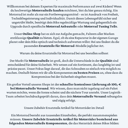
Willkommen bei deinem Experten für maximale Performance auf zwei Rädern! Wenn
du hochwertige
Motorradteile kaufen
möchtest, bist du hier genau richtig. Ein
Motorrad ist mehr als nur ein Fortbewegungsmittel – es ist Ausdruck von Freiheit,
Technikbegeisterung und Individualität. Damit dieses Lebensgefühl sicher und
ungetrübt bleibt, benötigt dein Bike regelmäßige Wartung und gelegentlich ein
Upgrade durch spezifische
Motorrad Anbauteile
oder
Motorrad Tuning Teile
.
Unser
Online Shop
hat es sich zur Aufgabe gemacht, Fahrern aller Marken
erstklassige
Qualität
zu bieten. Egal, ob du eine Reparatur in der eigenen Garage
planst oder dein Bike optisch und technisch aufwerten willst: Bei uns findest du die
passenden
Ersatzteile für Motorrad
-Modelle jeglicher Art.
Warum du deine Ersatzteile für Motorrad bei uns bestellen solltest
Der Markt für
Motorradteile
ist groß, doch die Unterschiede in der
Qualität
sind
entscheidend für deine Sicherheit. Wir setzen auf ein Sortiment, das langlebig ist und
präzise passt. Unser Fokus liegt darauf, dir das Schrauben so einfach wie möglich zu
machen. Deshalb bieten wir dir alle Komponenten
zu besten Preisen
an, ohne dass du
Kompromisse bei der Sicherheit eingehen musst.
Ein großer Vorteil unseres Shops ist der
schneller kostenloser Lieferung ab 100,-€
bei Motorradteile Versand
. Wir wissen, dass man nicht tagelang auf ein Paket
warten möchte, wenn die Sonne scheint und die nächste Tour ansteht. Unser Logistik-
Team arbeitet hochdruckgeprüft daran, dass dein
Motorradteile Versand
reibungslos
und zügig erfolgt.
Unsere Zubehör Ersatzteile Artikel für Motorräder im Detail
Ein Motorrad besteht aus tausenden Einzelteilen, die perfekt zusammenspielen
müssen.
Unsere Zubehör Ersatzteile Artikel für Motorräder bestehend aus
folgenden Motorradteile Komponenten
, die das Herzstück deines Bikes bilden: