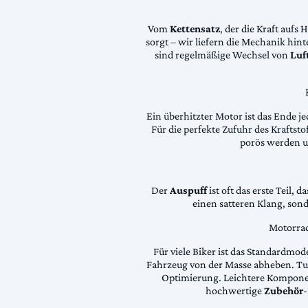
Vom
Kettensatz
, der die Kraft aufs 
sorgt – wir liefern die Mechanik hin
sind regelmäßige Wechsel von
Luft
Ein überhitzter Motor ist das Ende je
Für die perfekte Zufuhr des Krafts
porös werden 
Der
Auspuff
ist oft das erste Teil, 
einen satteren Klang, son
Motorrad
Für viele Biker ist das Standardmode
Fahrzeug von der Masse abheben. Tun
Optimierung. Leichtere Komponen
hochwertige
Zubehör
-