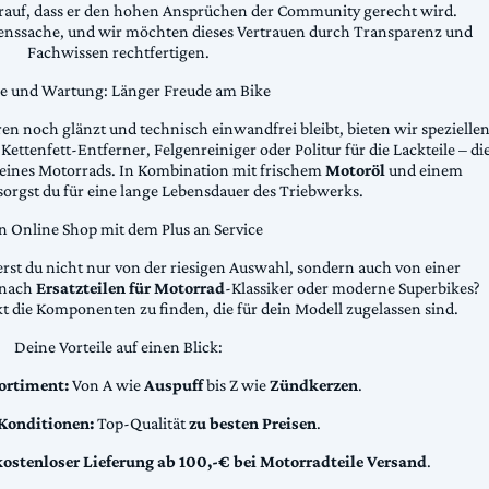
arauf, dass er den hohen Ansprüchen der Community gerecht wird.
uenssache, und wir möchten dieses Vertrauen durch Transparenz und
Fachwissen rechtfertigen.
ge und Wartung: Länger Freude am Bike
n noch glänzt und technisch einwandfrei bleibt, bieten wir spezielle
Kettenfett-Entferner, Felgenreiniger oder Politur für die Lackteile – di
 deines Motorrads. In Kombination mit frischem
Motoröl
und einem
sorgst du für eine lange Lebensdauer des Triebwerks.
n Online Shop mit dem Plus an Service
erst du nicht nur von der riesigen Auswahl, sondern auch von einer
t nach
Ersatzteilen für Motorrad
-Klassiker oder moderne Superbikes?
kt die Komponenten zu finden, die für dein Modell zugelassen sind.
Deine Vorteile auf einen Blick:
ortiment:
Von A wie
Auspuff
bis Z wie
Zündkerzen
.
 Konditionen:
Top-Qualität
zu besten Preisen
.
kostenloser Lieferung ab 100,-€ bei Motorradteile Versand
.