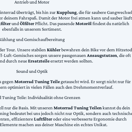
Antrieb und Motor
Hinterrad überträgt, bis hin zur
Kupplung
, die für saubere Gangwechse
ter deinem Fahrspaß. Damit der Motor frei atmen kann und sauber läuft
filter
und
Ölfilter
Pflicht. Das passende
Motoröl
findest du natürlich
ebenfalls in unserem Sortiment.
Kühlung und Gemischaufbereitung
der Tour. Unsere stabilen
Kühler
bewahren dein Bike vor dem Hitzetod
toff-Luft-Gemisches sorgen unsere passgenauen
Ansaugstutzen
, die oft
und durch neue
Ersatzteile
ersetzt werden sollten.
Sound und Optik
das gegen
Motorrad Tuning Teile
getauscht wird. Er sorgt nicht nur für
dern optimiert in vielen Fällen auch den Drehmomentverlauf.
 Tuning Teile: Individualität ohne Grenzen
ll nur die Basis. Mit unseren
Motorrad Tuning Teilen
kannst du dein
ing bedeutet bei uns jedoch nicht nur Optik, sondern auch technisch
ten, effizientere
Luftfilter
oder eine verbesserte Ergonomie durch
Elemente machen aus deiner Maschine ein echtes Unikat.