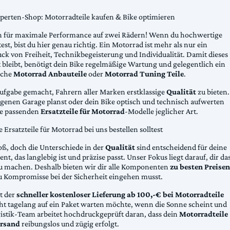
xperten-Shop: Motorradteile kaufen & Bike optimieren
 für maximale Performance auf zwei Rädern! Wenn du hochwertige
st, bist du hier genau richtig. Ein Motorrad ist mehr als nur ein
ck von Freiheit, Technikbegeisterung und Individualität. Damit dieses
 bleibt, benötigt dein Bike regelmäßige Wartung und gelegentlich ein
sche
Motorrad Anbauteile
oder
Motorrad Tuning Teile
.
Aufgabe gemacht, Fahrern aller Marken erstklassige
Qualität
zu bieten.
eigenen Garage planst oder dein Bike optisch und technisch aufwerten
die passenden
Ersatzteile für Motorrad
-Modelle jeglicher Art.
Ersatzteile für Motorrad bei uns bestellen solltest
oß, doch die Unterschiede in der
Qualität
sind entscheidend für deine
nt, das langlebig ist und präzise passt. Unser Fokus liegt darauf, dir da
u machen. Deshalb bieten wir dir alle Komponenten
zu besten Preisen
u Kompromisse bei der Sicherheit eingehen musst.
st der
schneller kostenloser Lieferung ab 100,-€ bei Motorradteile
cht tagelang auf ein Paket warten möchte, wenn die Sonne scheint und
gistik-Team arbeitet hochdruckgeprüft daran, dass dein
Motorradteile
rsand
reibungslos und zügig erfolgt.