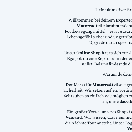
Dein ultimativer E
Willkommen bei deinem Experten
Motorradteile kaufen
möchte
Fortbewegungsmittel – es ist Ausdru
Lebensgefühl sicher und ungetrübt
Upgrade durch spezifi
Unser
Online Shop
hat es sich zur 
Egal, ob du eine Reparatur in der 
willst: Bei uns findest du 
Warum du deine 
Der Markt für
Motorradteile
ist gr
Sicherheit. Wir setzen auf ein Sortime
Schrauben so einfach wie möglich z
an, ohne dass d
Ein großer Vorteil unseres Shops i
Versand
. Wir wissen, dass man ni
die nächste Tour ansteht. Unser Lo
Ve