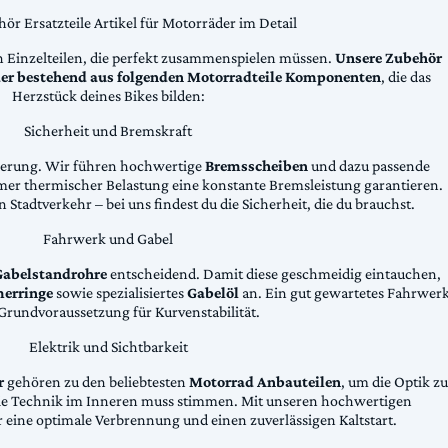
ör Ersatzteile Artikel für Motorräder im Detail
n Einzelteilen, die perfekt zusammenspielen müssen.
Unsere Zubehör
äder bestehend aus folgenden Motorradteile Komponenten
, die das
Herzstück deines Bikes bilden:
Sicherheit und Bremskraft
zögerung. Wir führen hochwertige
Bremsscheiben
und dazu passende
emer thermischer Belastung eine konstante Bremsleistung garantieren.
 Stadtverkehr – bei uns findest du die Sicherheit, die du brauchst.
Fahrwerk und Gabel
Gabelstandrohre
entscheidend. Damit diese geschmeidig eintauchen,
erringe
sowie spezialisiertes
Gabelöl
an. Ein gut gewartetes Fahrwer
e Grundvoraussetzung für Kurvenstabilität.
Elektrik und Sichtbarkeit
r
gehören zu den beliebtesten
Motorrad Anbauteilen
, um die Optik zu
die Technik im Inneren muss stimmen. Mit unseren hochwertigen
 eine optimale Verbrennung und einen zuverlässigen Kaltstart.