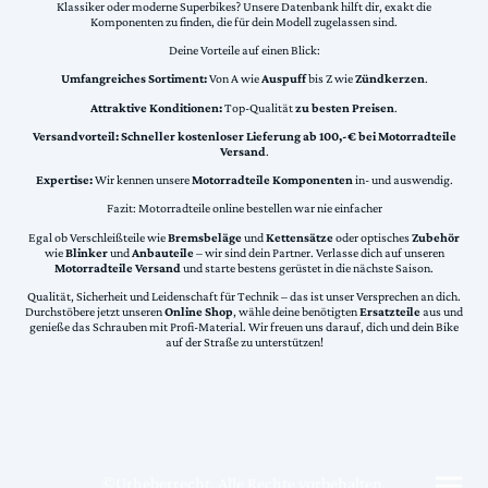
Klassiker oder moderne Superbikes? Unsere Datenbank hilft dir, exakt die
Komponenten zu finden, die für dein Modell zugelassen sind.
Deine Vorteile auf einen Blick:
Umfangreiches Sortiment:
Von A wie
Auspuff
bis Z wie
Zündkerzen
.
Attraktive Konditionen:
Top-Qualität
zu besten Preisen
.
Versandvorteil:
Schneller kostenloser Lieferung ab 100,-€ bei Motorradteile
Versand
.
Expertise:
Wir kennen unsere
Motorradteile Komponenten
in- und auswendig.
Fazit: Motorradteile online bestellen war nie einfacher
Egal ob Verschleißteile wie
Bremsbeläge
und
Kettensätze
oder optisches
Zubehör
wie
Blinker
und
Anbauteile
– wir sind dein Partner. Verlasse dich auf unseren
Motorradteile Versand
und starte bestens gerüstet in die nächste Saison.
Qualität, Sicherheit und Leidenschaft für Technik – das ist unser Versprechen an dich.
Durchstöbere jetzt unseren
Online Shop
, wähle deine benötigten
Ersatzteile
aus und
genieße das Schrauben mit Profi-Material. Wir freuen uns darauf, dich und dein Bike
auf der Straße zu unterstützen!
©Urheberrecht. Alle Rechte vorbehalten.