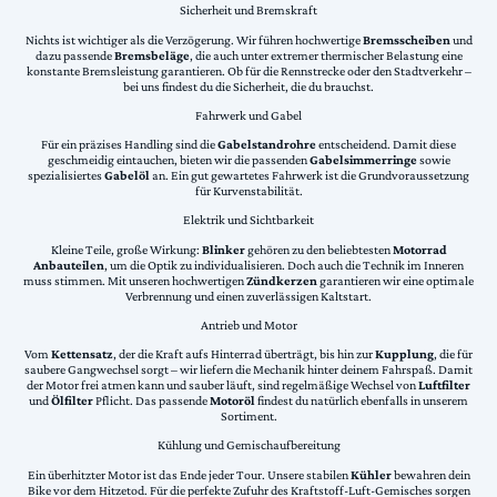
Sicherheit und Bremskraft
Nichts ist wichtiger als die Verzögerung. Wir führen hochwertige
Bremsscheiben
und
dazu passende
Bremsbeläge
, die auch unter extremer thermischer Belastung eine
konstante Bremsleistung garantieren. Ob für die Rennstrecke oder den Stadtverkehr –
bei uns findest du die Sicherheit, die du brauchst.
Fahrwerk und Gabel
Für ein präzises Handling sind die
Gabelstandrohre
entscheidend. Damit diese
geschmeidig eintauchen, bieten wir die passenden
Gabelsimmerringe
sowie
spezialisiertes
Gabelöl
an. Ein gut gewartetes Fahrwerk ist die Grundvoraussetzung
für Kurvenstabilität.
Elektrik und Sichtbarkeit
Kleine Teile, große Wirkung:
Blinker
gehören zu den beliebtesten
Motorrad
Anbauteilen
, um die Optik zu individualisieren. Doch auch die Technik im Inneren
muss stimmen. Mit unseren hochwertigen
Zündkerzen
garantieren wir eine optimale
Verbrennung und einen zuverlässigen Kaltstart.
Antrieb und Motor
Vom
Kettensatz
, der die Kraft aufs Hinterrad überträgt, bis hin zur
Kupplung
, die für
saubere Gangwechsel sorgt – wir liefern die Mechanik hinter deinem Fahrspaß. Damit
der Motor frei atmen kann und sauber läuft, sind regelmäßige Wechsel von
Luftfilter
und
Ölfilter
Pflicht. Das passende
Motoröl
findest du natürlich ebenfalls in unserem
Sortiment.
Kühlung und Gemischaufbereitung
Ein überhitzter Motor ist das Ende jeder Tour. Unsere stabilen
Kühler
bewahren dein
Bike vor dem Hitzetod. Für die perfekte Zufuhr des Kraftstoff-Luft-Gemisches sorgen