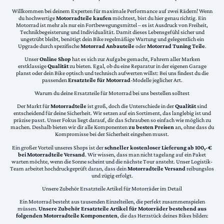
Willkommen bei deinem Experten für maximale Performance auf zwei Rädern! Wenn
du hochwertige
Motorradteile kaufen
möchtest, bist du hier genau richtig. Ein
Motorrad ist mehr als nur ein Fortbewegungsmittel – es ist Ausdruck von Freiheit,
Technikbegeisterung und Individualität. Damit dieses Lebensgefühl sicher und
ungetrübt bleibt, benötigt dein Bike regelmäßige Wartung und gelegentlich ein
Upgrade durch spezifische
Motorrad Anbauteile
oder
Motorrad Tuning Teile
.
Unser
Online Shop
hat es sich zur Aufgabe gemacht, Fahrern aller Marken
erstklassige
Qualität
zu bieten. Egal, ob du eine Reparatur in der eigenen Garage
planst oder dein Bike optisch und technisch aufwerten willst: Bei uns findest du die
passenden
Ersatzteile für Motorrad
-Modelle jeglicher Art.
Warum du deine Ersatzteile für Motorrad bei uns bestellen solltest
Der Markt für
Motorradteile
ist groß, doch die Unterschiede in der
Qualität
sind
entscheidend für deine Sicherheit. Wir setzen auf ein Sortiment, das langlebig ist und
präzise passt. Unser Fokus liegt darauf, dir das Schrauben so einfach wie möglich zu
machen. Deshalb bieten wir dir alle Komponenten
zu besten Preisen
an, ohne dass du
Kompromisse bei der Sicherheit eingehen musst.
Ein großer Vorteil unseres Shops ist der
schneller kostenloser Lieferung ab 100,-€
bei Motorradteile Versand
. Wir wissen, dass man nicht tagelang auf ein Paket
warten möchte, wenn die Sonne scheint und die nächste Tour ansteht. Unser Logistik-
Team arbeitet hochdruckgeprüft daran, dass dein
Motorradteile Versand
reibungslos
und zügig erfolgt.
Unsere Zubehör Ersatzteile Artikel für Motorräder im Detail
Ein Motorrad besteht aus tausenden Einzelteilen, die perfekt zusammenspielen
müssen.
Unsere Zubehör Ersatzteile Artikel für Motorräder bestehend aus
folgenden Motorradteile Komponenten
, die das Herzstück deines Bikes bilden: