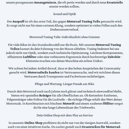
unsere passgenauen
Ansaugstutzen
, die oft porös werden und durch neue
Ersatzteile
ersetzt werden sollten.
Sound und Optik
Der
Auspuff
ist oft das erste Teil, das gegen
Motorrad Tuning Teile
getauscht wird.
Er sorgt nicht nur für einen satteren Klang, sondern optimiert in vielen Fällen auch den
Drehmomentverlauf.
Motorrad Tuning Teile: Individualität ohne Grenzen
Für viele Biker ist das Standardmodell nur die Basis. Mit unseren
Motorrad Tuning
Teilen
kannst du dein Fahrzeug von der Masse abheben. Tuning bedeutet bei uns
jedoch nicht nur Optik, sondern auch technische Optimierung. Leichtere Komponenten,
effizientere
Luftfilter
oder eine verbesserte Ergonomie durch hochwertige
Zubehör
-
Elemente machen aus deiner Maschine ein echtes Unikat.
Wir achten bei jedem Artikel darauf, dass er den hohen Ansprüchen der Community
gerecht wird.
Motorradteile kaufen
ist Vertrauenssache, und wir möchten dieses
Vertrauen durch Transparenz und Fachwissen rechtfertigen.
Pflege und Wartung: Länger Freude am Bike
Damit dein Motorrad auch nach Jahren noch glänzt und technisch einwandfrei bleibt,
bieten wir speziellen
Reiniger
für alle Oberflächen an. Ob Kettenfett-Entferner,
Felgenreiniger oder Politur für die Lackteile – die richtige Pflege erhält den Wert deines
Motorrads. In Kombination mit frischem
Motoröl
und einem sauberen
Ölfilter
sorgst
du für eine lange Lebensdauer des Triebwerks.
Dein Online Shop mit dem Plus an Service
In unserem
Online Shop
profitierst du nicht nur von der riesigen Auswahl, sondern
auch von einer intuitiven Suche. Du suchst gezielt nach
Ersatzteilen für Motorrad
-