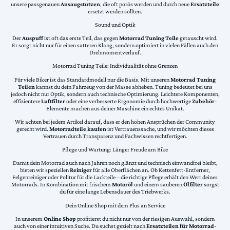
unsere passgenauen
Ansaugstutzen
, die oft porös werden und durch neue
Ersatzteile
ersetzt werden sollten.
Sound und Optik
Der
Auspuff
ist oft das erste Teil, das gegen
Motorrad Tuning Teile
getauscht wird.
Er sorgt nicht nur für einen satteren Klang, sondern optimiert in vielen Fällen auch den
Drehmomentverlauf.
Motorrad Tuning Teile: Individualität ohne Grenzen
Für viele Biker ist das Standardmodell nur die Basis. Mit unseren
Motorrad Tuning
Teilen
kannst du dein Fahrzeug von der Masse abheben. Tuning bedeutet bei uns
jedoch nicht nur Optik, sondern auch technische Optimierung. Leichtere Komponenten,
effizientere
Luftfilter
oder eine verbesserte Ergonomie durch hochwertige
Zubehör
-
Elemente machen aus deiner Maschine ein echtes Unikat.
Wir achten bei jedem Artikel darauf, dass er den hohen Ansprüchen der Community
gerecht wird.
Motorradteile kaufen
ist Vertrauenssache, und wir möchten dieses
Vertrauen durch Transparenz und Fachwissen rechtfertigen.
Pflege und Wartung: Länger Freude am Bike
Damit dein Motorrad auch nach Jahren noch glänzt und technisch einwandfrei bleibt,
bieten wir speziellen
Reiniger
für alle Oberflächen an. Ob Kettenfett-Entferner,
Felgenreiniger oder Politur für die Lackteile – die richtige Pflege erhält den Wert deines
Motorrads. In Kombination mit frischem
Motoröl
und einem sauberen
Ölfilter
sorgst
du für eine lange Lebensdauer des Triebwerks.
Dein Online Shop mit dem Plus an Service
In unserem
Online Shop
profitierst du nicht nur von der riesigen Auswahl, sondern
auch von einer intuitiven Suche. Du suchst gezielt nach
Ersatzteilen für Motorrad
-