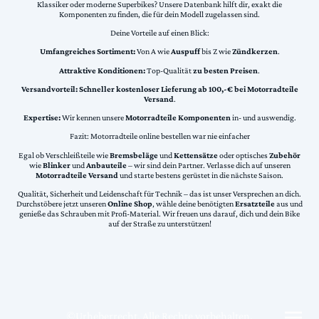
Klassiker oder moderne Superbikes? Unsere Datenbank hilft dir, exakt die
Komponenten zu finden, die für dein Modell zugelassen sind.
Deine Vorteile auf einen Blick:
Umfangreiches Sortiment:
Von A wie
Auspuff
bis Z wie
Zündkerzen
.
Attraktive Konditionen:
Top-Qualität
zu besten Preisen
.
Versandvorteil:
Schneller kostenloser Lieferung ab 100,-€ bei Motorradteile
Versand
.
Expertise:
Wir kennen unsere
Motorradteile Komponenten
in- und auswendig.
Fazit: Motorradteile online bestellen war nie einfacher
Egal ob Verschleißteile wie
Bremsbeläge
und
Kettensätze
oder optisches
Zubehör
wie
Blinker
und
Anbauteile
– wir sind dein Partner. Verlasse dich auf unseren
Motorradteile Versand
und starte bestens gerüstet in die nächste Saison.
Qualität, Sicherheit und Leidenschaft für Technik – das ist unser Versprechen an dich.
Durchstöbere jetzt unseren
Online Shop
, wähle deine benötigten
Ersatzteile
aus und
genieße das Schrauben mit Profi-Material. Wir freuen uns darauf, dich und dein Bike
auf der Straße zu unterstützen!
©Urheberrecht. Alle Rechte vorbehalten.