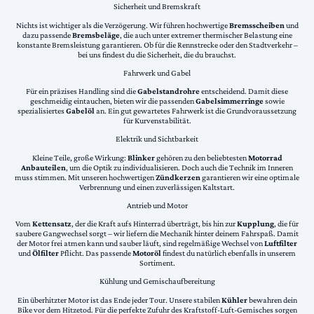
Sicherheit und Bremskraft
Nichts ist wichtiger als die Verzögerung. Wir führen hochwertige
Bremsscheiben
und
dazu passende
Bremsbeläge
, die auch unter extremer thermischer Belastung eine
konstante Bremsleistung garantieren. Ob für die Rennstrecke oder den Stadtverkehr –
bei uns findest du die Sicherheit, die du brauchst.
Fahrwerk und Gabel
Für ein präzises Handling sind die
Gabelstandrohre
entscheidend. Damit diese
geschmeidig eintauchen, bieten wir die passenden
Gabelsimmerringe
sowie
spezialisiertes
Gabelöl
an. Ein gut gewartetes Fahrwerk ist die Grundvoraussetzung
für Kurvenstabilität.
Elektrik und Sichtbarkeit
Kleine Teile, große Wirkung:
Blinker
gehören zu den beliebtesten
Motorrad
Anbauteilen
, um die Optik zu individualisieren. Doch auch die Technik im Inneren
muss stimmen. Mit unseren hochwertigen
Zündkerzen
garantieren wir eine optimale
Verbrennung und einen zuverlässigen Kaltstart.
Antrieb und Motor
Vom
Kettensatz
, der die Kraft aufs Hinterrad überträgt, bis hin zur
Kupplung
, die für
saubere Gangwechsel sorgt – wir liefern die Mechanik hinter deinem Fahrspaß. Damit
der Motor frei atmen kann und sauber läuft, sind regelmäßige Wechsel von
Luftfilter
und
Ölfilter
Pflicht. Das passende
Motoröl
findest du natürlich ebenfalls in unserem
Sortiment.
Kühlung und Gemischaufbereitung
Ein überhitzter Motor ist das Ende jeder Tour. Unsere stabilen
Kühler
bewahren dein
Bike vor dem Hitzetod. Für die perfekte Zufuhr des Kraftstoff-Luft-Gemisches sorgen