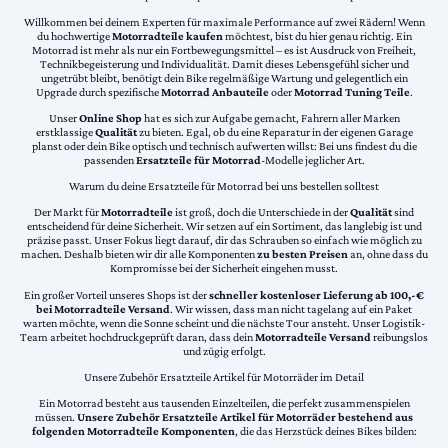
Willkommen bei deinem Experten für maximale Performance auf zwei Rädern! Wenn
du hochwertige
Motorradteile kaufen
möchtest, bist du hier genau richtig. Ein
Motorrad ist mehr als nur ein Fortbewegungsmittel – es ist Ausdruck von Freiheit,
Technikbegeisterung und Individualität. Damit dieses Lebensgefühl sicher und
ungetrübt bleibt, benötigt dein Bike regelmäßige Wartung und gelegentlich ein
Upgrade durch spezifische
Motorrad Anbauteile
oder
Motorrad Tuning Teile
.
Unser
Online Shop
hat es sich zur Aufgabe gemacht, Fahrern aller Marken
erstklassige
Qualität
zu bieten. Egal, ob du eine Reparatur in der eigenen Garage
planst oder dein Bike optisch und technisch aufwerten willst: Bei uns findest du die
passenden
Ersatzteile für Motorrad
-Modelle jeglicher Art.
Warum du deine Ersatzteile für Motorrad bei uns bestellen solltest
Der Markt für
Motorradteile
ist groß, doch die Unterschiede in der
Qualität
sind
entscheidend für deine Sicherheit. Wir setzen auf ein Sortiment, das langlebig ist und
präzise passt. Unser Fokus liegt darauf, dir das Schrauben so einfach wie möglich zu
machen. Deshalb bieten wir dir alle Komponenten
zu besten Preisen
an, ohne dass du
Kompromisse bei der Sicherheit eingehen musst.
Ein großer Vorteil unseres Shops ist der
schneller kostenloser Lieferung ab 100,-€
bei Motorradteile Versand
. Wir wissen, dass man nicht tagelang auf ein Paket
warten möchte, wenn die Sonne scheint und die nächste Tour ansteht. Unser Logistik-
Team arbeitet hochdruckgeprüft daran, dass dein
Motorradteile Versand
reibungslos
und zügig erfolgt.
Unsere Zubehör Ersatzteile Artikel für Motorräder im Detail
Ein Motorrad besteht aus tausenden Einzelteilen, die perfekt zusammenspielen
müssen.
Unsere Zubehör Ersatzteile Artikel für Motorräder bestehend aus
folgenden Motorradteile Komponenten
, die das Herzstück deines Bikes bilden: