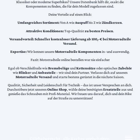
Klassiker oder moderne Superbikes? Unsere Datenbank hilft dir, exakt die
Komponenten zu finden, die für dein Modell zugelassen sind.
Deine Vorteile auf einen Blick:
Umfangreiches Sortiment:
Von A wie
Auspuff
bis Z wie
Zündkerzen
.
Attraktive Konditionen:
Top-Qualität
zu besten Preisen
.
Versandvorteil:
Schneller kostenloser Lieferung ab 100,-€ bei Motorradteile
Versand
.
Expertise:
Wir kennen unsere
Motorradteile Komponenten
in- und auswendig.
Fazit: Motorradteile online bestellen war nie einfacher
Egal ob Verschleißteile wie
Bremsbeläge
und
Kettensätze
oder optisches
Zubehör
wie
Blinker
und
Anbauteile
– wir sind dein Partner. Verlasse dich auf unseren
Motorradteile Versand
und starte bestens gerüstet in die nächste Saison.
Qualität, Sicherheit und Leidenschaft für Technik – das ist unser Versprechen an dich.
Durchstöbere jetzt unseren
Online Shop
, wähle deine benötigten
Ersatzteile
aus und
genieße das Schrauben mit Profi-Material. Wir freuen uns darauf, dich und dein Bike
auf der Straße zu unterstützen!
©Urheberrecht. Alle Rechte vorbehalten.