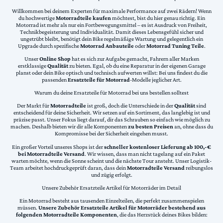
Willkommen bei deinem Experten für maximale Performance auf zwei Rädern! Wenn
du hochwertige
Motorradteile kaufen
möchtest, bist du hier genau richtig. Ein
Motorrad ist mehr als nur ein Fortbewegungsmittel – es ist Ausdruck von Freiheit,
Technikbegeisterung und Individualität. Damit dieses Lebensgefühl sicher und
ungetrübt bleibt, benötigt dein Bike regelmäßige Wartung und gelegentlich ein
Upgrade durch spezifische
Motorrad Anbauteile
oder
Motorrad Tuning Teile
.
Unser
Online Shop
hat es sich zur Aufgabe gemacht, Fahrern aller Marken
erstklassige
Qualität
zu bieten. Egal, ob du eine Reparatur in der eigenen Garage
planst oder dein Bike optisch und technisch aufwerten willst: Bei uns findest du die
passenden
Ersatzteile für Motorrad
-Modelle jeglicher Art.
Warum du deine Ersatzteile für Motorrad bei uns bestellen solltest
Der Markt für
Motorradteile
ist groß, doch die Unterschiede in der
Qualität
sind
entscheidend für deine Sicherheit. Wir setzen auf ein Sortiment, das langlebig ist und
präzise passt. Unser Fokus liegt darauf, dir das Schrauben so einfach wie möglich zu
machen. Deshalb bieten wir dir alle Komponenten
zu besten Preisen
an, ohne dass du
Kompromisse bei der Sicherheit eingehen musst.
Ein großer Vorteil unseres Shops ist der
schneller kostenloser Lieferung ab 100,-€
bei Motorradteile Versand
. Wir wissen, dass man nicht tagelang auf ein Paket
warten möchte, wenn die Sonne scheint und die nächste Tour ansteht. Unser Logistik-
Team arbeitet hochdruckgeprüft daran, dass dein
Motorradteile Versand
reibungslos
und zügig erfolgt.
Unsere Zubehör Ersatzteile Artikel für Motorräder im Detail
Ein Motorrad besteht aus tausenden Einzelteilen, die perfekt zusammenspielen
müssen.
Unsere Zubehör Ersatzteile Artikel für Motorräder bestehend aus
folgenden Motorradteile Komponenten
, die das Herzstück deines Bikes bilden: