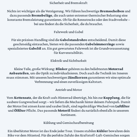
Sicherheit und Bremskraft
Nichts ist wichtiger als die Verzögerung. Wir führen hochwertige
Bremsscheiben
und
dazu passende
Bremsbeläge
, die auch unter extremer thermischer Belastung eine
konstante Bremsleistung garantieren. Ob für die Rennstrecke oder den Stadtverkehr –
bei uns findest du die Sicherheit, die du brauchst.
Fahrwerk und Gabel
Für ein präzises Handling sind die
Gabelstandrohre
entscheidend. Damit diese
geschmeidig eintauchen, bieten wir die passenden
Gabelsimmerringe
sowie
spezialisiertes
Gabelöl
an. Ein gut gewartetes Fahrwerk ist die Grundvoraussetzung
für Kurvenstabilität.
Elektrik und Sichtbarkeit
Kleine Teile, große Wirkung:
Blinker
gehören zu den beliebtesten
Motorrad
Anbauteilen
, um die Optik zu individualisieren. Doch auch die Technik im Inneren
muss stimmen. Mit unseren hochwertigen
Zündkerzen
garantieren wir eine optimale
Verbrennung und einen zuverlässigen Kaltstart.
Antrieb und Motor
Vom
Kettensatz
, der die Kraft aufs Hinterrad überträgt, bis hin zur
Kupplung
, die für
saubere Gangwechsel sorgt – wir liefern die Mechanik hinter deinem Fahrspaß. Damit
der Motor frei atmen kann und sauber läuft, sind regelmäßige Wechsel von
Luftfilter
und
Ölfilter
Pflicht. Das passende
Motoröl
findest du natürlich ebenfalls in unserem
Sortiment.
Kühlung und Gemischaufbereitung
Ein überhitzter Motor ist das Ende jeder Tour. Unsere stabilen
Kühler
bewahren dein
Bike vor dem Hitzetod. Für die perfekte Zufuhr des Kraftstoff-Luft-Gemisches sorgen