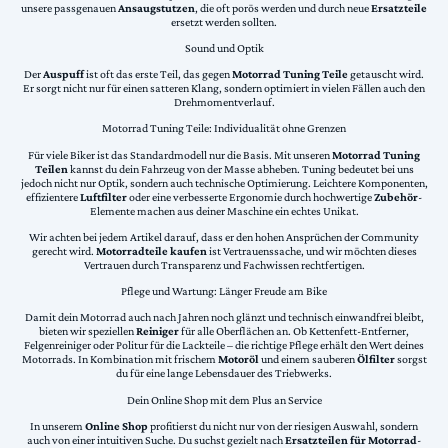
unsere passgenauen
Ansaugstutzen
, die oft porös werden und durch neue
Ersatzteile
ersetzt werden sollten.
Sound und Optik
Der
Auspuff
ist oft das erste Teil, das gegen
Motorrad Tuning Teile
getauscht wird.
Er sorgt nicht nur für einen satteren Klang, sondern optimiert in vielen Fällen auch den
Drehmomentverlauf.
Motorrad Tuning Teile: Individualität ohne Grenzen
Für viele Biker ist das Standardmodell nur die Basis. Mit unseren
Motorrad Tuning
Teilen
kannst du dein Fahrzeug von der Masse abheben. Tuning bedeutet bei uns
jedoch nicht nur Optik, sondern auch technische Optimierung. Leichtere Komponenten,
effizientere
Luftfilter
oder eine verbesserte Ergonomie durch hochwertige
Zubehör
-
Elemente machen aus deiner Maschine ein echtes Unikat.
Wir achten bei jedem Artikel darauf, dass er den hohen Ansprüchen der Community
gerecht wird.
Motorradteile kaufen
ist Vertrauenssache, und wir möchten dieses
Vertrauen durch Transparenz und Fachwissen rechtfertigen.
Pflege und Wartung: Länger Freude am Bike
Damit dein Motorrad auch nach Jahren noch glänzt und technisch einwandfrei bleibt,
bieten wir speziellen
Reiniger
für alle Oberflächen an. Ob Kettenfett-Entferner,
Felgenreiniger oder Politur für die Lackteile – die richtige Pflege erhält den Wert deines
Motorrads. In Kombination mit frischem
Motoröl
und einem sauberen
Ölfilter
sorgst
du für eine lange Lebensdauer des Triebwerks.
Dein Online Shop mit dem Plus an Service
In unserem
Online Shop
profitierst du nicht nur von der riesigen Auswahl, sondern
auch von einer intuitiven Suche. Du suchst gezielt nach
Ersatzteilen für Motorrad
-