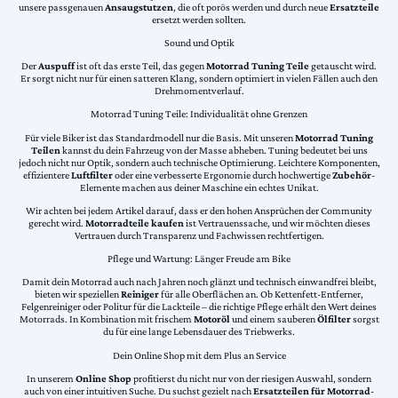
unsere passgenauen
Ansaugstutzen
, die oft porös werden und durch neue
Ersatzteile
ersetzt werden sollten.
Sound und Optik
Der
Auspuff
ist oft das erste Teil, das gegen
Motorrad Tuning Teile
getauscht wird.
Er sorgt nicht nur für einen satteren Klang, sondern optimiert in vielen Fällen auch den
Drehmomentverlauf.
Motorrad Tuning Teile: Individualität ohne Grenzen
Für viele Biker ist das Standardmodell nur die Basis. Mit unseren
Motorrad Tuning
Teilen
kannst du dein Fahrzeug von der Masse abheben. Tuning bedeutet bei uns
jedoch nicht nur Optik, sondern auch technische Optimierung. Leichtere Komponenten,
effizientere
Luftfilter
oder eine verbesserte Ergonomie durch hochwertige
Zubehör
-
Elemente machen aus deiner Maschine ein echtes Unikat.
Wir achten bei jedem Artikel darauf, dass er den hohen Ansprüchen der Community
gerecht wird.
Motorradteile kaufen
ist Vertrauenssache, und wir möchten dieses
Vertrauen durch Transparenz und Fachwissen rechtfertigen.
Pflege und Wartung: Länger Freude am Bike
Damit dein Motorrad auch nach Jahren noch glänzt und technisch einwandfrei bleibt,
bieten wir speziellen
Reiniger
für alle Oberflächen an. Ob Kettenfett-Entferner,
Felgenreiniger oder Politur für die Lackteile – die richtige Pflege erhält den Wert deines
Motorrads. In Kombination mit frischem
Motoröl
und einem sauberen
Ölfilter
sorgst
du für eine lange Lebensdauer des Triebwerks.
Dein Online Shop mit dem Plus an Service
In unserem
Online Shop
profitierst du nicht nur von der riesigen Auswahl, sondern
auch von einer intuitiven Suche. Du suchst gezielt nach
Ersatzteilen für Motorrad
-