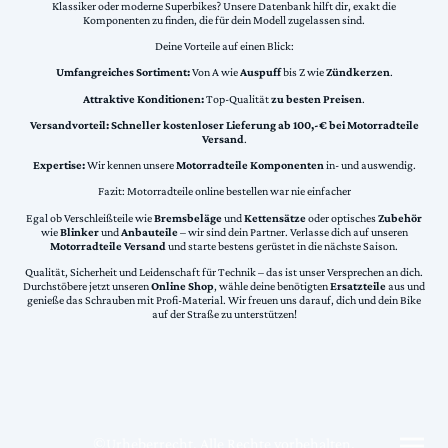
Klassiker oder moderne Superbikes? Unsere Datenbank hilft dir, exakt die
Komponenten zu finden, die für dein Modell zugelassen sind.
Deine Vorteile auf einen Blick:
Umfangreiches Sortiment:
Von A wie
Auspuff
bis Z wie
Zündkerzen
.
Attraktive Konditionen:
Top-Qualität
zu besten Preisen
.
Versandvorteil:
Schneller kostenloser Lieferung ab 100,-€ bei Motorradteile
Versand
.
Expertise:
Wir kennen unsere
Motorradteile Komponenten
in- und auswendig.
Fazit: Motorradteile online bestellen war nie einfacher
Egal ob Verschleißteile wie
Bremsbeläge
und
Kettensätze
oder optisches
Zubehör
wie
Blinker
und
Anbauteile
– wir sind dein Partner. Verlasse dich auf unseren
Motorradteile Versand
und starte bestens gerüstet in die nächste Saison.
Qualität, Sicherheit und Leidenschaft für Technik – das ist unser Versprechen an dich.
Durchstöbere jetzt unseren
Online Shop
, wähle deine benötigten
Ersatzteile
aus und
genieße das Schrauben mit Profi-Material. Wir freuen uns darauf, dich und dein Bike
auf der Straße zu unterstützen!
©Urheberrecht. Alle Rechte vorbehalten.