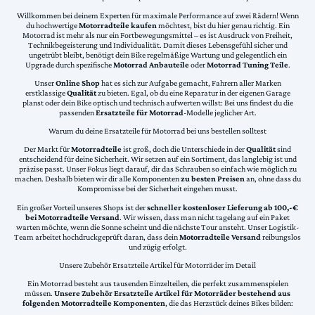
Willkommen bei deinem Experten für maximale Performance auf zwei Rädern! Wenn
du hochwertige
Motorradteile kaufen
möchtest, bist du hier genau richtig. Ein
Motorrad ist mehr als nur ein Fortbewegungsmittel – es ist Ausdruck von Freiheit,
Technikbegeisterung und Individualität. Damit dieses Lebensgefühl sicher und
ungetrübt bleibt, benötigt dein Bike regelmäßige Wartung und gelegentlich ein
Upgrade durch spezifische
Motorrad Anbauteile
oder
Motorrad Tuning Teile
.
Unser
Online Shop
hat es sich zur Aufgabe gemacht, Fahrern aller Marken
erstklassige
Qualität
zu bieten. Egal, ob du eine Reparatur in der eigenen Garage
planst oder dein Bike optisch und technisch aufwerten willst: Bei uns findest du die
passenden
Ersatzteile für Motorrad
-Modelle jeglicher Art.
Warum du deine Ersatzteile für Motorrad bei uns bestellen solltest
Der Markt für
Motorradteile
ist groß, doch die Unterschiede in der
Qualität
sind
entscheidend für deine Sicherheit. Wir setzen auf ein Sortiment, das langlebig ist und
präzise passt. Unser Fokus liegt darauf, dir das Schrauben so einfach wie möglich zu
machen. Deshalb bieten wir dir alle Komponenten
zu besten Preisen
an, ohne dass du
Kompromisse bei der Sicherheit eingehen musst.
Ein großer Vorteil unseres Shops ist der
schneller kostenloser Lieferung ab 100,-€
bei Motorradteile Versand
. Wir wissen, dass man nicht tagelang auf ein Paket
warten möchte, wenn die Sonne scheint und die nächste Tour ansteht. Unser Logistik-
Team arbeitet hochdruckgeprüft daran, dass dein
Motorradteile Versand
reibungslos
und zügig erfolgt.
Unsere Zubehör Ersatzteile Artikel für Motorräder im Detail
Ein Motorrad besteht aus tausenden Einzelteilen, die perfekt zusammenspielen
müssen.
Unsere Zubehör Ersatzteile Artikel für Motorräder bestehend aus
folgenden Motorradteile Komponenten
, die das Herzstück deines Bikes bilden: