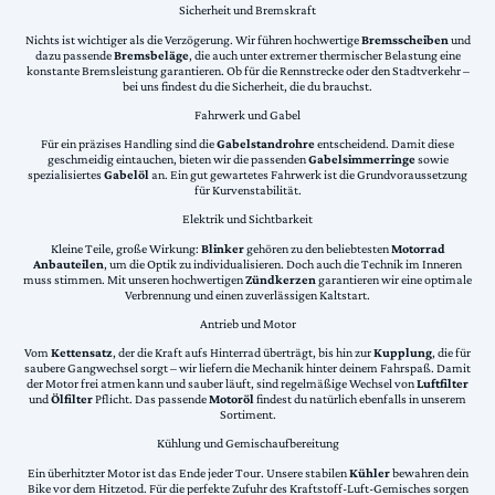
Sicherheit und Bremskraft
Nichts ist wichtiger als die Verzögerung. Wir führen hochwertige
Bremsscheiben
und
dazu passende
Bremsbeläge
, die auch unter extremer thermischer Belastung eine
konstante Bremsleistung garantieren. Ob für die Rennstrecke oder den Stadtverkehr –
bei uns findest du die Sicherheit, die du brauchst.
Fahrwerk und Gabel
Für ein präzises Handling sind die
Gabelstandrohre
entscheidend. Damit diese
geschmeidig eintauchen, bieten wir die passenden
Gabelsimmerringe
sowie
spezialisiertes
Gabelöl
an. Ein gut gewartetes Fahrwerk ist die Grundvoraussetzung
für Kurvenstabilität.
Elektrik und Sichtbarkeit
Kleine Teile, große Wirkung:
Blinker
gehören zu den beliebtesten
Motorrad
Anbauteilen
, um die Optik zu individualisieren. Doch auch die Technik im Inneren
muss stimmen. Mit unseren hochwertigen
Zündkerzen
garantieren wir eine optimale
Verbrennung und einen zuverlässigen Kaltstart.
Antrieb und Motor
Vom
Kettensatz
, der die Kraft aufs Hinterrad überträgt, bis hin zur
Kupplung
, die für
saubere Gangwechsel sorgt – wir liefern die Mechanik hinter deinem Fahrspaß. Damit
der Motor frei atmen kann und sauber läuft, sind regelmäßige Wechsel von
Luftfilter
und
Ölfilter
Pflicht. Das passende
Motoröl
findest du natürlich ebenfalls in unserem
Sortiment.
Kühlung und Gemischaufbereitung
Ein überhitzter Motor ist das Ende jeder Tour. Unsere stabilen
Kühler
bewahren dein
Bike vor dem Hitzetod. Für die perfekte Zufuhr des Kraftstoff-Luft-Gemisches sorgen