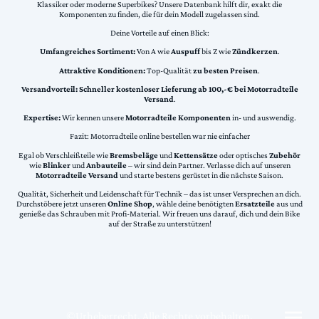
Klassiker oder moderne Superbikes? Unsere Datenbank hilft dir, exakt die
Komponenten zu finden, die für dein Modell zugelassen sind.
Deine Vorteile auf einen Blick:
Umfangreiches Sortiment:
Von A wie
Auspuff
bis Z wie
Zündkerzen
.
Attraktive Konditionen:
Top-Qualität
zu besten Preisen
.
Versandvorteil:
Schneller kostenloser Lieferung ab 100,-€ bei Motorradteile
Versand
.
Expertise:
Wir kennen unsere
Motorradteile Komponenten
in- und auswendig.
Fazit: Motorradteile online bestellen war nie einfacher
Egal ob Verschleißteile wie
Bremsbeläge
und
Kettensätze
oder optisches
Zubehör
wie
Blinker
und
Anbauteile
– wir sind dein Partner. Verlasse dich auf unseren
Motorradteile Versand
und starte bestens gerüstet in die nächste Saison.
Qualität, Sicherheit und Leidenschaft für Technik – das ist unser Versprechen an dich.
Durchstöbere jetzt unseren
Online Shop
, wähle deine benötigten
Ersatzteile
aus und
genieße das Schrauben mit Profi-Material. Wir freuen uns darauf, dich und dein Bike
auf der Straße zu unterstützen!
©Urheberrecht. Alle Rechte vorbehalten.