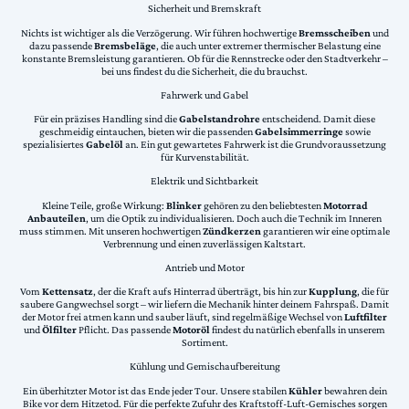
Sicherheit und Bremskraft
Nichts ist wichtiger als die Verzögerung. Wir führen hochwertige
Bremsscheiben
und
dazu passende
Bremsbeläge
, die auch unter extremer thermischer Belastung eine
konstante Bremsleistung garantieren. Ob für die Rennstrecke oder den Stadtverkehr –
bei uns findest du die Sicherheit, die du brauchst.
Fahrwerk und Gabel
Für ein präzises Handling sind die
Gabelstandrohre
entscheidend. Damit diese
geschmeidig eintauchen, bieten wir die passenden
Gabelsimmerringe
sowie
spezialisiertes
Gabelöl
an. Ein gut gewartetes Fahrwerk ist die Grundvoraussetzung
für Kurvenstabilität.
Elektrik und Sichtbarkeit
Kleine Teile, große Wirkung:
Blinker
gehören zu den beliebtesten
Motorrad
Anbauteilen
, um die Optik zu individualisieren. Doch auch die Technik im Inneren
muss stimmen. Mit unseren hochwertigen
Zündkerzen
garantieren wir eine optimale
Verbrennung und einen zuverlässigen Kaltstart.
Antrieb und Motor
Vom
Kettensatz
, der die Kraft aufs Hinterrad überträgt, bis hin zur
Kupplung
, die für
saubere Gangwechsel sorgt – wir liefern die Mechanik hinter deinem Fahrspaß. Damit
der Motor frei atmen kann und sauber läuft, sind regelmäßige Wechsel von
Luftfilter
und
Ölfilter
Pflicht. Das passende
Motoröl
findest du natürlich ebenfalls in unserem
Sortiment.
Kühlung und Gemischaufbereitung
Ein überhitzter Motor ist das Ende jeder Tour. Unsere stabilen
Kühler
bewahren dein
Bike vor dem Hitzetod. Für die perfekte Zufuhr des Kraftstoff-Luft-Gemisches sorgen