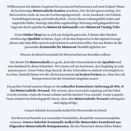
Willkommen bei deinem Experten für maximale Performance auf zwei Rädern! Wenn
du hochwertige
Motorradteile kaufen
möchtest, bist du hier genau richtig. Ein
Motorrad ist mehr als nur ein Fortbewegungsmittel – es ist Ausdruck von Freiheit,
Technikbegeisterung und Individualität. Damit dieses Lebensgefühl sicher und
ungetrübt bleibt, benötigt dein Bike regelmäßige Wartung und gelegentlich ein
Upgrade durch spezifische
Motorrad Anbauteile
oder
Motorrad Tuning Teile
.
Unser
Online Shop
hat es sich zur Aufgabe gemacht, Fahrern aller Marken
erstklassige
Qualität
zu bieten. Egal, ob du eine Reparatur in der eigenen Garage
planst oder dein Bike optisch und technisch aufwerten willst: Bei uns findest du die
passenden
Ersatzteile für Motorrad
-Modelle jeglicher Art.
Warum du deine Ersatzteile für Motorrad bei uns bestellen solltest
Der Markt für
Motorradteile
ist groß, doch die Unterschiede in der
Qualität
sind
entscheidend für deine Sicherheit. Wir setzen auf ein Sortiment, das langlebig ist und
präzise passt. Unser Fokus liegt darauf, dir das Schrauben so einfach wie möglich zu
machen. Deshalb bieten wir dir alle Komponenten
zu besten Preisen
an, ohne dass du
Kompromisse bei der Sicherheit eingehen musst.
Ein großer Vorteil unseres Shops ist der
schneller kostenloser Lieferung ab 100,-€
bei Motorradteile Versand
. Wir wissen, dass man nicht tagelang auf ein Paket
warten möchte, wenn die Sonne scheint und die nächste Tour ansteht. Unser Logistik-
Team arbeitet hochdruckgeprüft daran, dass dein
Motorradteile Versand
reibungslos
und zügig erfolgt.
Unsere Zubehör Ersatzteile Artikel für Motorräder im Detail
Ein Motorrad besteht aus tausenden Einzelteilen, die perfekt zusammenspielen
müssen.
Unsere Zubehör Ersatzteile Artikel für Motorräder bestehend aus
folgenden Motorradteile Komponenten
, die das Herzstück deines Bikes bilden: