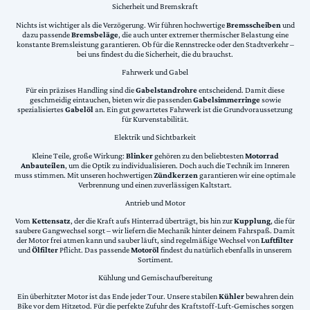
Sicherheit und Bremskraft
Nichts ist wichtiger als die Verzögerung. Wir führen hochwertige
Bremsscheiben
und
dazu passende
Bremsbeläge
, die auch unter extremer thermischer Belastung eine
konstante Bremsleistung garantieren. Ob für die Rennstrecke oder den Stadtverkehr –
bei uns findest du die Sicherheit, die du brauchst.
Fahrwerk und Gabel
Für ein präzises Handling sind die
Gabelstandrohre
entscheidend. Damit diese
geschmeidig eintauchen, bieten wir die passenden
Gabelsimmerringe
sowie
spezialisiertes
Gabelöl
an. Ein gut gewartetes Fahrwerk ist die Grundvoraussetzung
für Kurvenstabilität.
Elektrik und Sichtbarkeit
Kleine Teile, große Wirkung:
Blinker
gehören zu den beliebtesten
Motorrad
Anbauteilen
, um die Optik zu individualisieren. Doch auch die Technik im Inneren
muss stimmen. Mit unseren hochwertigen
Zündkerzen
garantieren wir eine optimale
Verbrennung und einen zuverlässigen Kaltstart.
Antrieb und Motor
Vom
Kettensatz
, der die Kraft aufs Hinterrad überträgt, bis hin zur
Kupplung
, die für
saubere Gangwechsel sorgt – wir liefern die Mechanik hinter deinem Fahrspaß. Damit
der Motor frei atmen kann und sauber läuft, sind regelmäßige Wechsel von
Luftfilter
und
Ölfilter
Pflicht. Das passende
Motoröl
findest du natürlich ebenfalls in unserem
Sortiment.
Kühlung und Gemischaufbereitung
Ein überhitzter Motor ist das Ende jeder Tour. Unsere stabilen
Kühler
bewahren dein
Bike vor dem Hitzetod. Für die perfekte Zufuhr des Kraftstoff-Luft-Gemisches sorgen