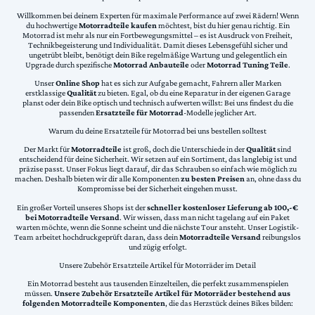
Willkommen bei deinem Experten für maximale Performance auf zwei Rädern! Wenn
du hochwertige
Motorradteile kaufen
möchtest, bist du hier genau richtig. Ein
Motorrad ist mehr als nur ein Fortbewegungsmittel – es ist Ausdruck von Freiheit,
Technikbegeisterung und Individualität. Damit dieses Lebensgefühl sicher und
ungetrübt bleibt, benötigt dein Bike regelmäßige Wartung und gelegentlich ein
Upgrade durch spezifische
Motorrad Anbauteile
oder
Motorrad Tuning Teile
.
Unser
Online Shop
hat es sich zur Aufgabe gemacht, Fahrern aller Marken
erstklassige
Qualität
zu bieten. Egal, ob du eine Reparatur in der eigenen Garage
planst oder dein Bike optisch und technisch aufwerten willst: Bei uns findest du die
passenden
Ersatzteile für Motorrad
-Modelle jeglicher Art.
Warum du deine Ersatzteile für Motorrad bei uns bestellen solltest
Der Markt für
Motorradteile
ist groß, doch die Unterschiede in der
Qualität
sind
entscheidend für deine Sicherheit. Wir setzen auf ein Sortiment, das langlebig ist und
präzise passt. Unser Fokus liegt darauf, dir das Schrauben so einfach wie möglich zu
machen. Deshalb bieten wir dir alle Komponenten
zu besten Preisen
an, ohne dass du
Kompromisse bei der Sicherheit eingehen musst.
Ein großer Vorteil unseres Shops ist der
schneller kostenloser Lieferung ab 100,-€
bei Motorradteile Versand
. Wir wissen, dass man nicht tagelang auf ein Paket
warten möchte, wenn die Sonne scheint und die nächste Tour ansteht. Unser Logistik-
Team arbeitet hochdruckgeprüft daran, dass dein
Motorradteile Versand
reibungslos
und zügig erfolgt.
Unsere Zubehör Ersatzteile Artikel für Motorräder im Detail
Ein Motorrad besteht aus tausenden Einzelteilen, die perfekt zusammenspielen
müssen.
Unsere Zubehör Ersatzteile Artikel für Motorräder bestehend aus
folgenden Motorradteile Komponenten
, die das Herzstück deines Bikes bilden: