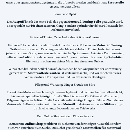
unsere passgenauen
Ansaugstutzen
, die oft porös werden und durch neue
Ersatzteile
ersetzt werden sollten.
Sound und Optik
Der
Auspuff
ist oft das erste Teil, das gegen
Motorrad Tuning Teile
getauscht wird.
Er sorgt nicht nur für einen satteren Klang, sondern optimiert in vielen Fällen auch den
Drehmomentverlauf.
Motorrad Tuning Teile: Individualität ohne Grenzen
Für viele Biker ist das Standardmodell nur die Basis. Mit unseren
Motorrad Tuning
Teilen
kannst du dein Fahrzeug von der Masse abheben. Tuning bedeutet bei uns
jedoch nicht nur Optik, sondern auch technische Optimierung. Leichtere Komponenten,
effizientere
Luftfilter
oder eine verbesserte Ergonomie durch hochwertige
Zubehör
-
Elemente machen aus deiner Maschine ein echtes Unikat.
Wir achten bei jedem Artikel darauf, dass er den hohen Ansprüchen der Community
gerecht wird.
Motorradteile kaufen
ist Vertrauenssache, und wir möchten dieses
Vertrauen durch Transparenz und Fachwissen rechtfertigen.
Pflege und Wartung: Länger Freude am Bike
Damit dein Motorrad auch nach Jahren noch glänzt und technisch einwandfrei bleibt,
bieten wir speziellen
Reiniger
für alle Oberflächen an. Ob Kettenfett-Entferner,
Felgenreiniger oder Politur für die Lackteile – die richtige Pflege erhält den Wert deines
Motorrads. In Kombination mit frischem
Motoröl
und einem sauberen
Ölfilter
sorgst
du für eine lange Lebensdauer des Triebwerks.
Dein Online Shop mit dem Plus an Service
In unserem
Online Shop
profitierst du nicht nur von der riesigen Auswahl, sondern
auch von einer intuitiven Suche. Du suchst gezielt nach
Ersatzteilen für Motorrad
-