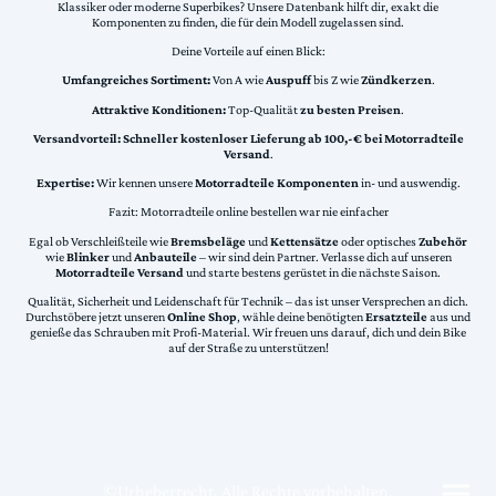
Klassiker oder moderne Superbikes? Unsere Datenbank hilft dir, exakt die
Komponenten zu finden, die für dein Modell zugelassen sind.
Deine Vorteile auf einen Blick:
Umfangreiches Sortiment:
Von A wie
Auspuff
bis Z wie
Zündkerzen
.
Attraktive Konditionen:
Top-Qualität
zu besten Preisen
.
Versandvorteil:
Schneller kostenloser Lieferung ab 100,-€ bei Motorradteile
Versand
.
Expertise:
Wir kennen unsere
Motorradteile Komponenten
in- und auswendig.
Fazit: Motorradteile online bestellen war nie einfacher
Egal ob Verschleißteile wie
Bremsbeläge
und
Kettensätze
oder optisches
Zubehör
wie
Blinker
und
Anbauteile
– wir sind dein Partner. Verlasse dich auf unseren
Motorradteile Versand
und starte bestens gerüstet in die nächste Saison.
Qualität, Sicherheit und Leidenschaft für Technik – das ist unser Versprechen an dich.
Durchstöbere jetzt unseren
Online Shop
, wähle deine benötigten
Ersatzteile
aus und
genieße das Schrauben mit Profi-Material. Wir freuen uns darauf, dich und dein Bike
auf der Straße zu unterstützen!
©Urheberrecht. Alle Rechte vorbehalten.