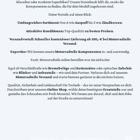
Klassiker oder moderne Superbikes? Unsere Datenbank hilft dir, exakt die
Komponenten zu finden, die für dein Modell zugelassen sind.
Deine Vorteile auf einen Blick:
Umfangreiches Sortiment:
Von A wie
Auspuff
bis Z wie
Zündkerzen
.
Attraktive Konditionen:
Top-Qualität
zu besten Preisen
.
Versandvorteil:
Schneller kostenloser Lieferung ab 100,-€ bei Motorradteile
Versand
.
Expertise:
Wir kennen unsere
Motorradteile Komponenten
in- und auswendig.
Fazit: Motorradteile online bestellen war nie einfacher
Egal ob Verschleißteile wie
Bremsbeläge
und
Kettensätze
oder optisches
Zubehör
wie
Blinker
und
Anbauteile
– wir sind dein Partner. Verlasse dich auf unseren
Motorradteile Versand
und starte bestens gerüstet in die nächste Saison.
Qualität, Sicherheit und Leidenschaft für Technik – das ist unser Versprechen an dich.
Durchstöbere jetzt unseren
Online Shop
, wähle deine benötigten
Ersatzteile
aus und
genieße das Schrauben mit Profi-Material. Wir freuen uns darauf, dich und dein Bike
auf der Straße zu unterstützen!
©Urheberrecht. Alle Rechte vorbehalten.