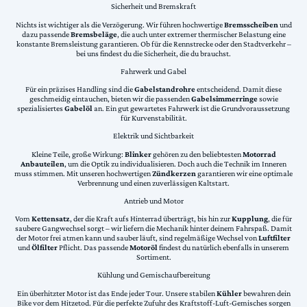
Sicherheit und Bremskraft
Nichts ist wichtiger als die Verzögerung. Wir führen hochwertige
Bremsscheiben
und
dazu passende
Bremsbeläge
, die auch unter extremer thermischer Belastung eine
konstante Bremsleistung garantieren. Ob für die Rennstrecke oder den Stadtverkehr –
bei uns findest du die Sicherheit, die du brauchst.
Fahrwerk und Gabel
Für ein präzises Handling sind die
Gabelstandrohre
entscheidend. Damit diese
geschmeidig eintauchen, bieten wir die passenden
Gabelsimmerringe
sowie
spezialisiertes
Gabelöl
an. Ein gut gewartetes Fahrwerk ist die Grundvoraussetzung
für Kurvenstabilität.
Elektrik und Sichtbarkeit
Kleine Teile, große Wirkung:
Blinker
gehören zu den beliebtesten
Motorrad
Anbauteilen
, um die Optik zu individualisieren. Doch auch die Technik im Inneren
muss stimmen. Mit unseren hochwertigen
Zündkerzen
garantieren wir eine optimale
Verbrennung und einen zuverlässigen Kaltstart.
Antrieb und Motor
Vom
Kettensatz
, der die Kraft aufs Hinterrad überträgt, bis hin zur
Kupplung
, die für
saubere Gangwechsel sorgt – wir liefern die Mechanik hinter deinem Fahrspaß. Damit
der Motor frei atmen kann und sauber läuft, sind regelmäßige Wechsel von
Luftfilter
und
Ölfilter
Pflicht. Das passende
Motoröl
findest du natürlich ebenfalls in unserem
Sortiment.
Kühlung und Gemischaufbereitung
Ein überhitzter Motor ist das Ende jeder Tour. Unsere stabilen
Kühler
bewahren dein
Bike vor dem Hitzetod. Für die perfekte Zufuhr des Kraftstoff-Luft-Gemisches sorgen