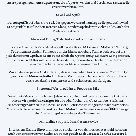
unsere passgenauen
Ansaugstutzen
, die oft porös werden und durch neue
Ersatzteile
ersetzt werden sollten.
Sound und Optik
Der
Auspuff
ist oft das erste Teil, das gegen
Motorrad Tuning Teile
getauscht wird.
Er sorgt nicht nur für einen satteren Klang, sondern optimiert in vielen Fällen auch den
Drehmomentverlauf.
Motorrad Tuning Teile: Individualität ohne Grenzen
Für viele Biker ist das Standardmodell nur die Basis. Mit unseren
Motorrad Tuning
Teilen
kannst du dein Fahrzeug von der Masse abheben. Tuning bedeutet bei uns
jedoch nicht nur Optik, sondern auch technische Optimierung. Leichtere Komponenten,
effizientere
Luftfilter
oder eine verbesserte Ergonomie durch hochwertige
Zubehör
-
Elemente machen aus deiner Maschine ein echtes Unikat.
Wir achten bei jedem Artikel darauf, dass er den hohen Ansprüchen der Community
gerecht wird.
Motorradteile kaufen
ist Vertrauenssache, und wir möchten dieses
Vertrauen durch Transparenz und Fachwissen rechtfertigen.
Pflege und Wartung: Länger Freude am Bike
Damit dein Motorrad auch nach Jahren noch glänzt und technisch einwandfrei bleibt,
bieten wir speziellen
Reiniger
für alle Oberflächen an. Ob Kettenfett-Entferner,
Felgenreiniger oder Politur für die Lackteile – die richtige Pflege erhält den Wert deines
Motorrads. In Kombination mit frischem
Motoröl
und einem sauberen
Ölfilter
sorgst
du für eine lange Lebensdauer des Triebwerks.
Dein Online Shop mit dem Plus an Service
In unserem
Online Shop
profitierst du nicht nur von der riesigen Auswahl, sondern
auch von einer intuitiven Suche. Du suchst gezielt nach
Ersatzteilen für Motorrad
-