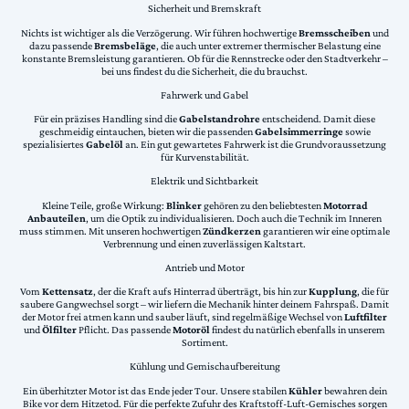
Sicherheit und Bremskraft
Nichts ist wichtiger als die Verzögerung. Wir führen hochwertige
Bremsscheiben
und
dazu passende
Bremsbeläge
, die auch unter extremer thermischer Belastung eine
konstante Bremsleistung garantieren. Ob für die Rennstrecke oder den Stadtverkehr –
bei uns findest du die Sicherheit, die du brauchst.
Fahrwerk und Gabel
Für ein präzises Handling sind die
Gabelstandrohre
entscheidend. Damit diese
geschmeidig eintauchen, bieten wir die passenden
Gabelsimmerringe
sowie
spezialisiertes
Gabelöl
an. Ein gut gewartetes Fahrwerk ist die Grundvoraussetzung
für Kurvenstabilität.
Elektrik und Sichtbarkeit
Kleine Teile, große Wirkung:
Blinker
gehören zu den beliebtesten
Motorrad
Anbauteilen
, um die Optik zu individualisieren. Doch auch die Technik im Inneren
muss stimmen. Mit unseren hochwertigen
Zündkerzen
garantieren wir eine optimale
Verbrennung und einen zuverlässigen Kaltstart.
Antrieb und Motor
Vom
Kettensatz
, der die Kraft aufs Hinterrad überträgt, bis hin zur
Kupplung
, die für
saubere Gangwechsel sorgt – wir liefern die Mechanik hinter deinem Fahrspaß. Damit
der Motor frei atmen kann und sauber läuft, sind regelmäßige Wechsel von
Luftfilter
und
Ölfilter
Pflicht. Das passende
Motoröl
findest du natürlich ebenfalls in unserem
Sortiment.
Kühlung und Gemischaufbereitung
Ein überhitzter Motor ist das Ende jeder Tour. Unsere stabilen
Kühler
bewahren dein
Bike vor dem Hitzetod. Für die perfekte Zufuhr des Kraftstoff-Luft-Gemisches sorgen