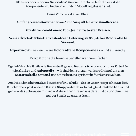
Klassiker oder moderne Superbikes? Unsere Datenbank hilft dir, exakt die
Komponenten zu finden, die für dein Modell zugelassen sind.
Deine Vorteile auf einen Blick:
Umfangreiches Sortiment:
Von A wie
Auspuff
bis Z wie
Zündkerzen
.
Attraktive Konditionen:
Top-Qualität
zu besten Preisen
.
Versandvorteil:
Schneller kostenloser Lieferung ab 100,-€ bei Motorradteile
Versand
.
Expertise:
Wir kennen unsere
Motorradteile Komponenten
in- und auswendig.
Fazit: Motorradteile online bestellen war nie einfacher
Egal ob Verschleißteile wie
Bremsbeläge
und
Kettensätze
oder optisches
Zubehör
wie
Blinker
und
Anbauteile
– wir sind dein Partner. Verlasse dich auf unseren
Motorradteile Versand
und starte bestens gerüstet in die nächste Saison.
Qualität, Sicherheit und Leidenschaft für Technik – das ist unser Versprechen an dich.
Durchstöbere jetzt unseren
Online Shop
, wähle deine benötigten
Ersatzteile
aus und
genieße das Schrauben mit Profi-Material. Wir freuen uns darauf, dich und dein Bike
auf der Straße zu unterstützen!
©Urheberrecht. Alle Rechte vorbehalten.