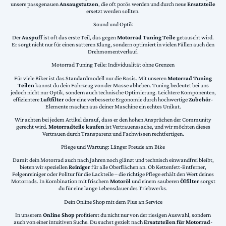
unsere passgenauen
Ansaugstutzen
, die oft porös werden und durch neue
Ersatzteile
ersetzt werden sollten.
Sound und Optik
Der
Auspuff
ist oft das erste Teil, das gegen
Motorrad Tuning Teile
getauscht wird.
Er sorgt nicht nur für einen satteren Klang, sondern optimiert in vielen Fällen auch den
Drehmomentverlauf.
Motorrad Tuning Teile: Individualität ohne Grenzen
Für viele Biker ist das Standardmodell nur die Basis. Mit unseren
Motorrad Tuning
Teilen
kannst du dein Fahrzeug von der Masse abheben. Tuning bedeutet bei uns
jedoch nicht nur Optik, sondern auch technische Optimierung. Leichtere Komponenten,
effizientere
Luftfilter
oder eine verbesserte Ergonomie durch hochwertige
Zubehör
-
Elemente machen aus deiner Maschine ein echtes Unikat.
Wir achten bei jedem Artikel darauf, dass er den hohen Ansprüchen der Community
gerecht wird.
Motorradteile kaufen
ist Vertrauenssache, und wir möchten dieses
Vertrauen durch Transparenz und Fachwissen rechtfertigen.
Pflege und Wartung: Länger Freude am Bike
Damit dein Motorrad auch nach Jahren noch glänzt und technisch einwandfrei bleibt,
bieten wir speziellen
Reiniger
für alle Oberflächen an. Ob Kettenfett-Entferner,
Felgenreiniger oder Politur für die Lackteile – die richtige Pflege erhält den Wert deines
Motorrads. In Kombination mit frischem
Motoröl
und einem sauberen
Ölfilter
sorgst
du für eine lange Lebensdauer des Triebwerks.
Dein Online Shop mit dem Plus an Service
In unserem
Online Shop
profitierst du nicht nur von der riesigen Auswahl, sondern
auch von einer intuitiven Suche. Du suchst gezielt nach
Ersatzteilen für Motorrad
-