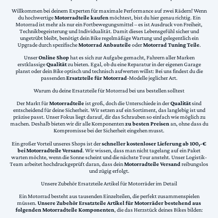
Willkommen bei deinem Experten für maximale Performance auf zwei Rädern! Wenn
du hochwertige
Motorradteile kaufen
möchtest, bist du hier genau richtig. Ein
Motorrad ist mehr als nur ein Fortbewegungsmittel – es ist Ausdruck von Freiheit,
Technikbegeisterung und Individualität. Damit dieses Lebensgefühl sicher und
ungetrübt bleibt, benötigt dein Bike regelmäßige Wartung und gelegentlich ein
Upgrade durch spezifische
Motorrad Anbauteile
oder
Motorrad Tuning Teile
.
Unser
Online Shop
hat es sich zur Aufgabe gemacht, Fahrern aller Marken
erstklassige
Qualität
zu bieten. Egal, ob du eine Reparatur in der eigenen Garage
planst oder dein Bike optisch und technisch aufwerten willst: Bei uns findest du die
passenden
Ersatzteile für Motorrad
-Modelle jeglicher Art.
Warum du deine Ersatzteile für Motorrad bei uns bestellen solltest
Der Markt für
Motorradteile
ist groß, doch die Unterschiede in der
Qualität
sind
entscheidend für deine Sicherheit. Wir setzen auf ein Sortiment, das langlebig ist und
präzise passt. Unser Fokus liegt darauf, dir das Schrauben so einfach wie möglich zu
machen. Deshalb bieten wir dir alle Komponenten
zu besten Preisen
an, ohne dass du
Kompromisse bei der Sicherheit eingehen musst.
Ein großer Vorteil unseres Shops ist der
schneller kostenloser Lieferung ab 100,-€
bei Motorradteile Versand
. Wir wissen, dass man nicht tagelang auf ein Paket
warten möchte, wenn die Sonne scheint und die nächste Tour ansteht. Unser Logistik-
Team arbeitet hochdruckgeprüft daran, dass dein
Motorradteile Versand
reibungslos
und zügig erfolgt.
Unsere Zubehör Ersatzteile Artikel für Motorräder im Detail
Ein Motorrad besteht aus tausenden Einzelteilen, die perfekt zusammenspielen
müssen.
Unsere Zubehör Ersatzteile Artikel für Motorräder bestehend aus
folgenden Motorradteile Komponenten
, die das Herzstück deines Bikes bilden: