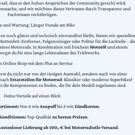
arauf, dass er den hohen Ansprüchen der Community gerecht wird.
uenssache, und wir möchten dieses Vertrauen durch Transparenz und
Fachwissen rechtfertigen.
ge und Wartung: Länger Freude am Bike
n noch glänzt und technisch einwandfrei bleibt, bieten wir spezielle
Kettenfett-Entferner, Felgenreiniger oder Politur für die Lackteile – di
 deines Motorrads. In Kombination mit frischem
Motoröl
und einem
sorgst du für eine lange Lebensdauer des Triebwerks.
n Online Shop mit dem Plus an Service
erst du nicht nur von der riesigen Auswahl, sondern auch von einer
t nach
Ersatzteilen für Motorrad
-Klassiker oder moderne Superbikes?
kt die Komponenten zu finden, die für dein Modell zugelassen sind.
Deine Vorteile auf einen Blick:
ortiment:
Von A wie
Auspuff
bis Z wie
Zündkerzen
.
 Konditionen:
Top-Qualität
zu besten Preisen
.
kostenloser Lieferung ab 100,-€ bei Motorradteile Versand
.