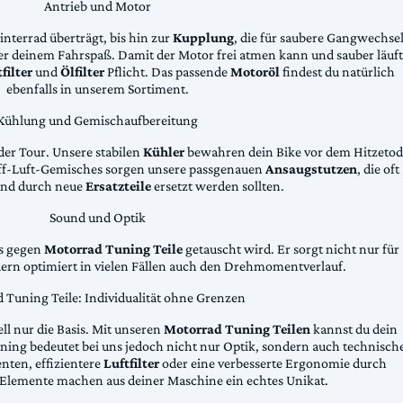
Antrieb und Motor
Hinterrad überträgt, bis hin zur
Kupplung
, die für saubere Gangwechse
ter deinem Fahrspaß. Damit der Motor frei atmen kann und sauber läuft
filter
und
Ölfilter
Pflicht. Das passende
Motoröl
findest du natürlich
ebenfalls in unserem Sortiment.
Kühlung und Gemischaufbereitung
der Tour. Unsere stabilen
Kühler
bewahren dein Bike vor dem Hitzetod
toff-Luft-Gemisches sorgen unsere passgenauen
Ansaugstutzen
, die oft
und durch neue
Ersatzteile
ersetzt werden sollten.
Sound und Optik
das gegen
Motorrad Tuning Teile
getauscht wird. Er sorgt nicht nur für
dern optimiert in vielen Fällen auch den Drehmomentverlauf.
 Tuning Teile: Individualität ohne Grenzen
ll nur die Basis. Mit unseren
Motorrad Tuning Teilen
kannst du dein
ing bedeutet bei uns jedoch nicht nur Optik, sondern auch technisch
ten, effizientere
Luftfilter
oder eine verbesserte Ergonomie durch
Elemente machen aus deiner Maschine ein echtes Unikat.