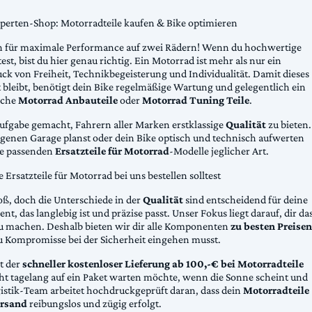
xperten-Shop: Motorradteile kaufen & Bike optimieren
 für maximale Performance auf zwei Rädern! Wenn du hochwertige
st, bist du hier genau richtig. Ein Motorrad ist mehr als nur ein
ck von Freiheit, Technikbegeisterung und Individualität. Damit dieses
 bleibt, benötigt dein Bike regelmäßige Wartung und gelegentlich ein
sche
Motorrad Anbauteile
oder
Motorrad Tuning Teile
.
Aufgabe gemacht, Fahrern aller Marken erstklassige
Qualität
zu bieten.
eigenen Garage planst oder dein Bike optisch und technisch aufwerten
die passenden
Ersatzteile für Motorrad
-Modelle jeglicher Art.
Ersatzteile für Motorrad bei uns bestellen solltest
oß, doch die Unterschiede in der
Qualität
sind entscheidend für deine
nt, das langlebig ist und präzise passt. Unser Fokus liegt darauf, dir da
u machen. Deshalb bieten wir dir alle Komponenten
zu besten Preisen
u Kompromisse bei der Sicherheit eingehen musst.
st der
schneller kostenloser Lieferung ab 100,-€ bei Motorradteile
cht tagelang auf ein Paket warten möchte, wenn die Sonne scheint und
gistik-Team arbeitet hochdruckgeprüft daran, dass dein
Motorradteile
rsand
reibungslos und zügig erfolgt.