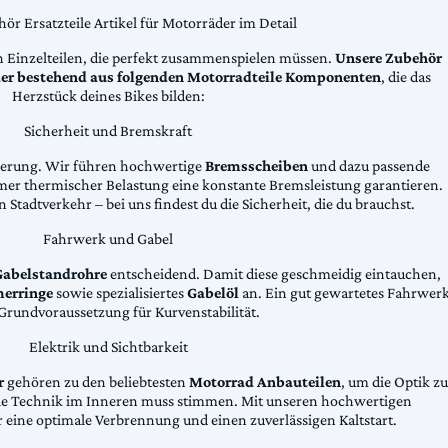
ör Ersatzteile Artikel für Motorräder im Detail
n Einzelteilen, die perfekt zusammenspielen müssen.
Unsere Zubehör
äder bestehend aus folgenden Motorradteile Komponenten
, die das
Herzstück deines Bikes bilden:
Sicherheit und Bremskraft
zögerung. Wir führen hochwertige
Bremsscheiben
und dazu passende
emer thermischer Belastung eine konstante Bremsleistung garantieren.
 Stadtverkehr – bei uns findest du die Sicherheit, die du brauchst.
Fahrwerk und Gabel
Gabelstandrohre
entscheidend. Damit diese geschmeidig eintauchen,
erringe
sowie spezialisiertes
Gabelöl
an. Ein gut gewartetes Fahrwer
e Grundvoraussetzung für Kurvenstabilität.
Elektrik und Sichtbarkeit
r
gehören zu den beliebtesten
Motorrad Anbauteilen
, um die Optik zu
die Technik im Inneren muss stimmen. Mit unseren hochwertigen
 eine optimale Verbrennung und einen zuverlässigen Kaltstart.