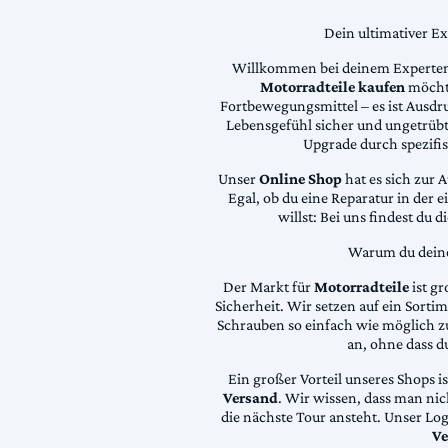
Dein ultimativer E
Willkommen bei deinem Experten
Motorradteile kaufen
möchte
Fortbewegungsmittel – es ist Ausdru
Lebensgefühl sicher und ungetrübt
Upgrade durch spezifi
Unser
Online Shop
hat es sich zur 
Egal, ob du eine Reparatur in der 
willst: Bei uns findest du 
Warum du deine 
Der Markt für
Motorradteile
ist gr
Sicherheit. Wir setzen auf ein Sortime
Schrauben so einfach wie möglich z
an, ohne dass d
Ein großer Vorteil unseres Shops i
Versand
. Wir wissen, dass man ni
die nächste Tour ansteht. Unser Lo
Ve