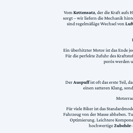
Vom
Kettensatz
, der die Kraft aufs 
sorgt – wir liefern die Mechanik hin
sind regelmäßige Wechsel von
Luft
Ein überhitzter Motor ist das Ende je
Für die perfekte Zufuhr des Krafts
porös werden 
Der
Auspuff
ist oft das erste Teil, 
einen satteren Klang, son
Motorrad
Für viele Biker ist das Standardmode
Fahrzeug von der Masse abheben. Tun
Optimierung. Leichtere Komponen
hochwertige
Zubehör
-