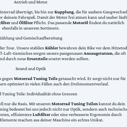
Antrieb und Motor
Hinterrad überträgt, bis hin zur
Kupplung
, die für saubere Gangwechse
ter deinem Fahrspaß. Damit der Motor frei atmen kann und sauber läuft
filter
und
Ölfilter
Pflicht. Das passende
Motoröl
findest du natürlich
ebenfalls in unserem Sortiment.
Kühlung und Gemischaufbereitung
der Tour. Unsere stabilen
Kühler
bewahren dein Bike vor dem Hitzetod
toff-Luft-Gemisches sorgen unsere passgenauen
Ansaugstutzen
, die oft
und durch neue
Ersatzteile
ersetzt werden sollten.
Sound und Optik
das gegen
Motorrad Tuning Teile
getauscht wird. Er sorgt nicht nur für
dern optimiert in vielen Fällen auch den Drehmomentverlauf.
 Tuning Teile: Individualität ohne Grenzen
ll nur die Basis. Mit unseren
Motorrad Tuning Teilen
kannst du dein
ing bedeutet bei uns jedoch nicht nur Optik, sondern auch technisch
ten, effizientere
Luftfilter
oder eine verbesserte Ergonomie durch
Elemente machen aus deiner Maschine ein echtes Unikat.