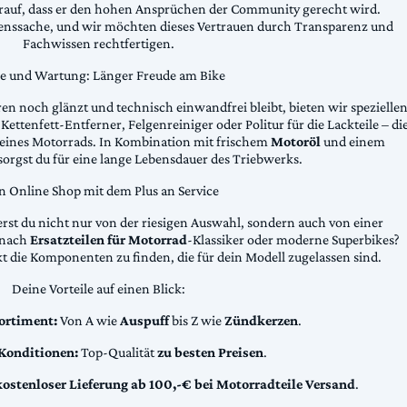
arauf, dass er den hohen Ansprüchen der Community gerecht wird.
uenssache, und wir möchten dieses Vertrauen durch Transparenz und
Fachwissen rechtfertigen.
ge und Wartung: Länger Freude am Bike
n noch glänzt und technisch einwandfrei bleibt, bieten wir spezielle
Kettenfett-Entferner, Felgenreiniger oder Politur für die Lackteile – di
 deines Motorrads. In Kombination mit frischem
Motoröl
und einem
sorgst du für eine lange Lebensdauer des Triebwerks.
n Online Shop mit dem Plus an Service
erst du nicht nur von der riesigen Auswahl, sondern auch von einer
t nach
Ersatzteilen für Motorrad
-Klassiker oder moderne Superbikes?
kt die Komponenten zu finden, die für dein Modell zugelassen sind.
Deine Vorteile auf einen Blick:
ortiment:
Von A wie
Auspuff
bis Z wie
Zündkerzen
.
 Konditionen:
Top-Qualität
zu besten Preisen
.
kostenloser Lieferung ab 100,-€ bei Motorradteile Versand
.