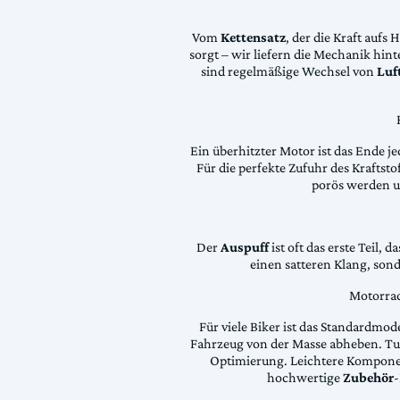
Vom
Kettensatz
, der die Kraft aufs 
sorgt – wir liefern die Mechanik hin
sind regelmäßige Wechsel von
Luft
Ein überhitzter Motor ist das Ende je
Für die perfekte Zufuhr des Krafts
porös werden 
Der
Auspuff
ist oft das erste Teil, 
einen satteren Klang, son
Motorrad
Für viele Biker ist das Standardmode
Fahrzeug von der Masse abheben. Tun
Optimierung. Leichtere Komponen
hochwertige
Zubehör
-