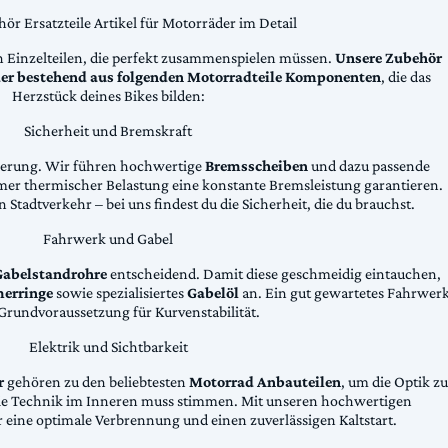
ör Ersatzteile Artikel für Motorräder im Detail
n Einzelteilen, die perfekt zusammenspielen müssen.
Unsere Zubehör
äder bestehend aus folgenden Motorradteile Komponenten
, die das
Herzstück deines Bikes bilden:
Sicherheit und Bremskraft
zögerung. Wir führen hochwertige
Bremsscheiben
und dazu passende
emer thermischer Belastung eine konstante Bremsleistung garantieren.
 Stadtverkehr – bei uns findest du die Sicherheit, die du brauchst.
Fahrwerk und Gabel
Gabelstandrohre
entscheidend. Damit diese geschmeidig eintauchen,
erringe
sowie spezialisiertes
Gabelöl
an. Ein gut gewartetes Fahrwer
e Grundvoraussetzung für Kurvenstabilität.
Elektrik und Sichtbarkeit
r
gehören zu den beliebtesten
Motorrad Anbauteilen
, um die Optik zu
die Technik im Inneren muss stimmen. Mit unseren hochwertigen
 eine optimale Verbrennung und einen zuverlässigen Kaltstart.