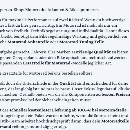
xperten-Shop: Motorradteile kaufen & Bike optimieren
 für maximale Performance auf zwei Rädern! Wenn du hochwertige
st, bist du hier genau richtig. Ein Motorrad ist mehr als nur ein
ck von Freiheit, Technikbegeisterung und Individualität. Damit dieses
 bleibt, benötigt dein Bike regelmäßige Wartung und gelegentlich ein
sche
Motorrad Anbauteile
oder
Motorrad Tuning Teile
.
Aufgabe gemacht, Fahrern aller Marken erstklassige
Qualität
zu bieten.
eigenen Garage planst oder dein Bike optisch und technisch aufwerten
die passenden
Ersatzteile für Motorrad
-Modelle jeglicher Art.
Ersatzteile für Motorrad bei uns bestellen solltest
oß, doch die Unterschiede in der
Qualität
sind entscheidend für deine
nt, das langlebig ist und präzise passt. Unser Fokus liegt darauf, dir da
u machen. Deshalb bieten wir dir alle Komponenten
zu besten Preisen
u Kompromisse bei der Sicherheit eingehen musst.
st der
schneller kostenloser Lieferung ab 100,-€ bei Motorradteile
cht tagelang auf ein Paket warten möchte, wenn die Sonne scheint und
gistik-Team arbeitet hochdruckgeprüft daran, dass dein
Motorradteile
rsand
reibungslos und zügig erfolgt.