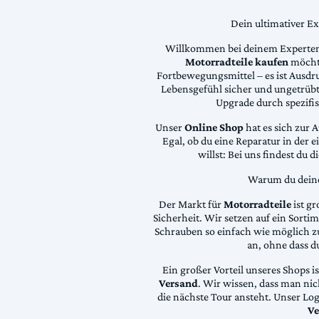
Dein ultimativer E
Willkommen bei deinem Experten
Motorradteile kaufen
möchte
Fortbewegungsmittel – es ist Ausdru
Lebensgefühl sicher und ungetrübt
Upgrade durch spezifi
Unser
Online Shop
hat es sich zur 
Egal, ob du eine Reparatur in der 
willst: Bei uns findest du 
Warum du deine 
Der Markt für
Motorradteile
ist gr
Sicherheit. Wir setzen auf ein Sortime
Schrauben so einfach wie möglich z
an, ohne dass d
Ein großer Vorteil unseres Shops i
Versand
. Wir wissen, dass man ni
die nächste Tour ansteht. Unser Lo
Ve