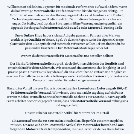
Willkommen bei deinem Experten für maximale Performance auf zwei Rädern! Wenn
du hochwertige
Motorradteile kaufen
möchtest, bist du hier genau richtig. Ein
Motorrad ist mehr als nur ein Fortbewegungsmittel – es ist Ausdruck von Freiheit,
Technikbegeisterung und Individualität. Damit dieses Lebensgefühl sicher und
ungetrübt bleibt, benötigt dein Bike regelmäßige Wartung und gelegentlich ein
Upgrade durch spezifische
Motorrad Anbauteile
oder
Motorrad Tuning Teile
.
Unser
Online Shop
hat es sich zur Aufgabe gemacht, Fahrern aller Marken
erstklassige
Qualität
zu bieten. Egal, ob du eine Reparatur in der eigenen Garage
planst oder dein Bike optisch und technisch aufwerten willst: Bei uns findest du die
passenden
Ersatzteile für Motorrad
-Modelle jeglicher Art.
Warum du deine Ersatzteile für Motorrad bei uns bestellen solltest
Der Markt für
Motorradteile
ist groß, doch die Unterschiede in der
Qualität
sind
entscheidend für deine Sicherheit. Wir setzen auf ein Sortiment, das langlebig ist und
präzise passt. Unser Fokus liegt darauf, dir das Schrauben so einfach wie möglich zu
machen. Deshalb bieten wir dir alle Komponenten
zu besten Preisen
an, ohne dass du
Kompromisse bei der Sicherheit eingehen musst.
Ein großer Vorteil unseres Shops ist der
schneller kostenloser Lieferung ab 100,-€
bei Motorradteile Versand
. Wir wissen, dass man nicht tagelang auf ein Paket
warten möchte, wenn die Sonne scheint und die nächste Tour ansteht. Unser Logistik-
Team arbeitet hochdruckgeprüft daran, dass dein
Motorradteile Versand
reibungslos
und zügig erfolgt.
Unsere Zubehör Ersatzteile Artikel für Motorräder im Detail
Ein Motorrad besteht aus tausenden Einzelteilen, die perfekt zusammenspielen
müssen.
Unsere Zubehör Ersatzteile Artikel für Motorräder bestehend aus
folgenden Motorradteile Komponenten
, die das Herzstück deines Bikes bilden: