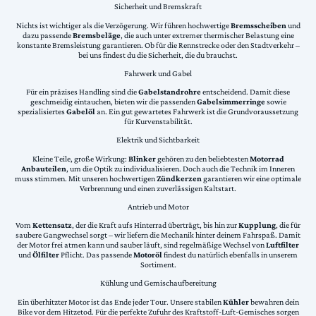
Sicherheit und Bremskraft
Nichts ist wichtiger als die Verzögerung. Wir führen hochwertige
Bremsscheiben
und
dazu passende
Bremsbeläge
, die auch unter extremer thermischer Belastung eine
konstante Bremsleistung garantieren. Ob für die Rennstrecke oder den Stadtverkehr –
bei uns findest du die Sicherheit, die du brauchst.
Fahrwerk und Gabel
Für ein präzises Handling sind die
Gabelstandrohre
entscheidend. Damit diese
geschmeidig eintauchen, bieten wir die passenden
Gabelsimmerringe
sowie
spezialisiertes
Gabelöl
an. Ein gut gewartetes Fahrwerk ist die Grundvoraussetzung
für Kurvenstabilität.
Elektrik und Sichtbarkeit
Kleine Teile, große Wirkung:
Blinker
gehören zu den beliebtesten
Motorrad
Anbauteilen
, um die Optik zu individualisieren. Doch auch die Technik im Inneren
muss stimmen. Mit unseren hochwertigen
Zündkerzen
garantieren wir eine optimale
Verbrennung und einen zuverlässigen Kaltstart.
Antrieb und Motor
Vom
Kettensatz
, der die Kraft aufs Hinterrad überträgt, bis hin zur
Kupplung
, die für
saubere Gangwechsel sorgt – wir liefern die Mechanik hinter deinem Fahrspaß. Damit
der Motor frei atmen kann und sauber läuft, sind regelmäßige Wechsel von
Luftfilter
und
Ölfilter
Pflicht. Das passende
Motoröl
findest du natürlich ebenfalls in unserem
Sortiment.
Kühlung und Gemischaufbereitung
Ein überhitzter Motor ist das Ende jeder Tour. Unsere stabilen
Kühler
bewahren dein
Bike vor dem Hitzetod. Für die perfekte Zufuhr des Kraftstoff-Luft-Gemisches sorgen