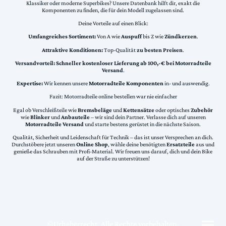
Klassiker oder moderne Superbikes? Unsere Datenbank hilft dir, exakt die
Komponenten zu finden, die für dein Modell zugelassen sind.
Deine Vorteile auf einen Blick:
Umfangreiches Sortiment:
Von A wie
Auspuff
bis Z wie
Zündkerzen
.
Attraktive Konditionen:
Top-Qualität
zu besten Preisen
.
Versandvorteil:
Schneller kostenloser Lieferung ab 100,-€ bei Motorradteile
Versand
.
Expertise:
Wir kennen unsere
Motorradteile Komponenten
in- und auswendig.
Fazit: Motorradteile online bestellen war nie einfacher
Egal ob Verschleißteile wie
Bremsbeläge
und
Kettensätze
oder optisches
Zubehör
wie
Blinker
und
Anbauteile
– wir sind dein Partner. Verlasse dich auf unseren
Motorradteile Versand
und starte bestens gerüstet in die nächste Saison.
Qualität, Sicherheit und Leidenschaft für Technik – das ist unser Versprechen an dich.
Durchstöbere jetzt unseren
Online Shop
, wähle deine benötigten
Ersatzteile
aus und
genieße das Schrauben mit Profi-Material. Wir freuen uns darauf, dich und dein Bike
auf der Straße zu unterstützen!
©Urheberrecht. Alle Rechte vorbehalten.