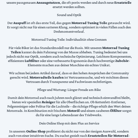
unsere passgenauen
Ansaugstutzen
, die oft porös werden und durch neue
Ersatzteile
ersetzt werden sollten.
Sound und Optik
Der
Auspuff
ist oft das erste Teil, das gegen
Motorrad Tuning Teile
getauscht wird.
Er sorgt nicht nur für einen satteren Klang, sondern optimiert in vielen Fällen auch den
Drehmomentverlauf.
Motorrad Tuning Teile: Individualität ohne Grenzen
Für viele Biker ist das Standardmodell nur die Basis. Mit unseren
Motorrad Tuning
Teilen
kannst du dein Fahrzeug von der Masse abheben. Tuning bedeutet bei uns
jedoch nicht nur Optik, sondern auch technische Optimierung. Leichtere Komponenten,
effizientere
Luftfilter
oder eine verbesserte Ergonomie durch hochwertige
Zubehör
-
Elemente machen aus deiner Maschine ein echtes Unikat.
Wir achten bei jedem Artikel darauf, dass er den hohen Ansprüchen der Community
gerecht wird.
Motorradteile kaufen
ist Vertrauenssache, und wir möchten dieses
Vertrauen durch Transparenz und Fachwissen rechtfertigen.
Pflege und Wartung: Länger Freude am Bike
Damit dein Motorrad auch nach Jahren noch glänzt und technisch einwandfrei bleibt,
bieten wir speziellen
Reiniger
für alle Oberflächen an. Ob Kettenfett-Entferner,
Felgenreiniger oder Politur für die Lackteile – die richtige Pflege erhält den Wert deines
Motorrads. In Kombination mit frischem
Motoröl
und einem sauberen
Ölfilter
sorgst
du für eine lange Lebensdauer des Triebwerks.
Dein Online Shop mit dem Plus an Service
In unserem
Online Shop
profitierst du nicht nur von der riesigen Auswahl, sondern
auch von einer intuitiven Suche. Du suchst gezielt nach
Ersatzteilen für Motorrad
-