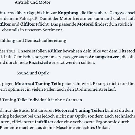
Antrieb und Motor
Hinterrad überträgt, bis hin zur
Kupplung
, die für saubere Gangwechse
ter deinem Fahrspaß. Damit der Motor frei atmen kann und sauber läuft
filter
und
Ölfilter
Pflicht. Das passende
Motoröl
findest du natürlich
ebenfalls in unserem Sortiment.
Kühlung und Gemischaufbereitung
der Tour. Unsere stabilen
Kühler
bewahren dein Bike vor dem Hitzetod
toff-Luft-Gemisches sorgen unsere passgenauen
Ansaugstutzen
, die oft
und durch neue
Ersatzteile
ersetzt werden sollten.
Sound und Optik
das gegen
Motorrad Tuning Teile
getauscht wird. Er sorgt nicht nur für
dern optimiert in vielen Fällen auch den Drehmomentverlauf.
 Tuning Teile: Individualität ohne Grenzen
ll nur die Basis. Mit unseren
Motorrad Tuning Teilen
kannst du dein
ing bedeutet bei uns jedoch nicht nur Optik, sondern auch technisch
ten, effizientere
Luftfilter
oder eine verbesserte Ergonomie durch
Elemente machen aus deiner Maschine ein echtes Unikat.