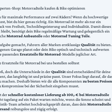
xperten-Shop: Motorradteile kaufen & Bike optimieren
 für maximale Performance auf zwei Rädern! Wenn du hochwertige
st, bist du hier genau richtig. Ein Motorrad ist mehr als nur ein
ck von Freiheit, Technikbegeisterung und Individualität. Damit dieses
 bleibt, benötigt dein Bike regelmäßige Wartung und gelegentlich ein
sche
Motorrad Anbauteile
oder
Motorrad Tuning Teile
.
Aufgabe gemacht, Fahrern aller Marken erstklassige
Qualität
zu bieten.
eigenen Garage planst oder dein Bike optisch und technisch aufwerten
die passenden
Ersatzteile für Motorrad
-Modelle jeglicher Art.
Ersatzteile für Motorrad bei uns bestellen solltest
oß, doch die Unterschiede in der
Qualität
sind entscheidend für deine
nt, das langlebig ist und präzise passt. Unser Fokus liegt darauf, dir da
u machen. Deshalb bieten wir dir alle Komponenten
zu besten Preisen
u Kompromisse bei der Sicherheit eingehen musst.
st der
schneller kostenloser Lieferung ab 100,-€ bei Motorradteile
cht tagelang auf ein Paket warten möchte, wenn die Sonne scheint und
gistik-Team arbeitet hochdruckgeprüft daran, dass dein
Motorradteile
rsand
reibungslos und zügig erfolgt.