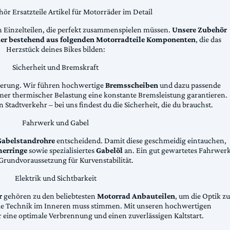
ör Ersatzteile Artikel für Motorräder im Detail
n Einzelteilen, die perfekt zusammenspielen müssen.
Unsere Zubehör
äder bestehend aus folgenden Motorradteile Komponenten
, die das
Herzstück deines Bikes bilden:
Sicherheit und Bremskraft
zögerung. Wir führen hochwertige
Bremsscheiben
und dazu passende
emer thermischer Belastung eine konstante Bremsleistung garantieren.
 Stadtverkehr – bei uns findest du die Sicherheit, die du brauchst.
Fahrwerk und Gabel
Gabelstandrohre
entscheidend. Damit diese geschmeidig eintauchen,
erringe
sowie spezialisiertes
Gabelöl
an. Ein gut gewartetes Fahrwer
e Grundvoraussetzung für Kurvenstabilität.
Elektrik und Sichtbarkeit
r
gehören zu den beliebtesten
Motorrad Anbauteilen
, um die Optik zu
die Technik im Inneren muss stimmen. Mit unseren hochwertigen
 eine optimale Verbrennung und einen zuverlässigen Kaltstart.