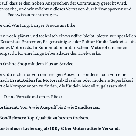
arauf, dass er den hohen Ansprüchen der Community gerecht wird.
uenssache, und wir möchten dieses Vertrauen durch Transparenz und
Fachwissen rechtfertigen.
ge und Wartung: Länger Freude am Bike
n noch glänzt und technisch einwandfrei bleibt, bieten wir spezielle
Kettenfett-Entferner, Felgenreiniger oder Politur für die Lackteile – di
 deines Motorrads. In Kombination mit frischem
Motoröl
und einem
sorgst du für eine lange Lebensdauer des Triebwerks.
n Online Shop mit dem Plus an Service
erst du nicht nur von der riesigen Auswahl, sondern auch von einer
t nach
Ersatzteilen für Motorrad
-Klassiker oder moderne Superbikes?
kt die Komponenten zu finden, die für dein Modell zugelassen sind.
Deine Vorteile auf einen Blick:
ortiment:
Von A wie
Auspuff
bis Z wie
Zündkerzen
.
 Konditionen:
Top-Qualität
zu besten Preisen
.
kostenloser Lieferung ab 100,-€ bei Motorradteile Versand
.