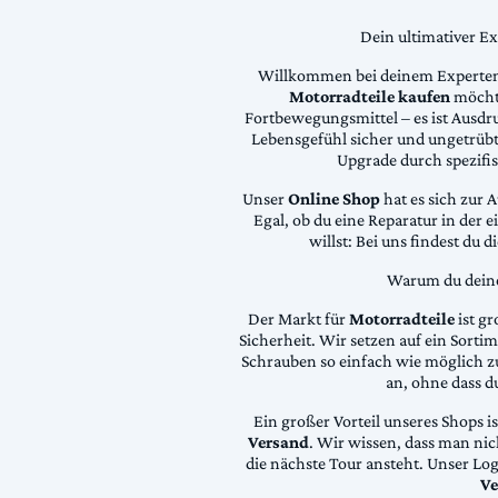
Dein ultimativer E
Willkommen bei deinem Experten
Motorradteile kaufen
möchte
Fortbewegungsmittel – es ist Ausdru
Lebensgefühl sicher und ungetrübt
Upgrade durch spezifi
Unser
Online Shop
hat es sich zur 
Egal, ob du eine Reparatur in der 
willst: Bei uns findest du 
Warum du deine 
Der Markt für
Motorradteile
ist gr
Sicherheit. Wir setzen auf ein Sortime
Schrauben so einfach wie möglich z
an, ohne dass d
Ein großer Vorteil unseres Shops i
Versand
. Wir wissen, dass man ni
die nächste Tour ansteht. Unser Lo
Ve