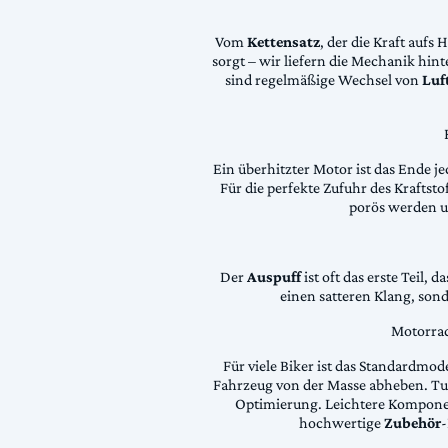
Vom
Kettensatz
, der die Kraft aufs 
sorgt – wir liefern die Mechanik hin
sind regelmäßige Wechsel von
Luft
Ein überhitzter Motor ist das Ende je
Für die perfekte Zufuhr des Krafts
porös werden 
Der
Auspuff
ist oft das erste Teil, 
einen satteren Klang, son
Motorrad
Für viele Biker ist das Standardmode
Fahrzeug von der Masse abheben. Tun
Optimierung. Leichtere Komponen
hochwertige
Zubehör
-