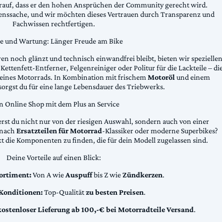
arauf, dass er den hohen Ansprüchen der Community gerecht wird.
uenssache, und wir möchten dieses Vertrauen durch Transparenz und
Fachwissen rechtfertigen.
ge und Wartung: Länger Freude am Bike
n noch glänzt und technisch einwandfrei bleibt, bieten wir spezielle
Kettenfett-Entferner, Felgenreiniger oder Politur für die Lackteile – di
 deines Motorrads. In Kombination mit frischem
Motoröl
und einem
sorgst du für eine lange Lebensdauer des Triebwerks.
n Online Shop mit dem Plus an Service
erst du nicht nur von der riesigen Auswahl, sondern auch von einer
t nach
Ersatzteilen für Motorrad
-Klassiker oder moderne Superbikes?
kt die Komponenten zu finden, die für dein Modell zugelassen sind.
Deine Vorteile auf einen Blick:
ortiment:
Von A wie
Auspuff
bis Z wie
Zündkerzen
.
 Konditionen:
Top-Qualität
zu besten Preisen
.
kostenloser Lieferung ab 100,-€ bei Motorradteile Versand
.