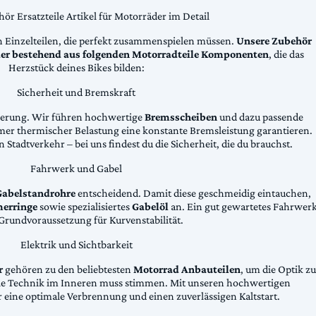
ör Ersatzteile Artikel für Motorräder im Detail
n Einzelteilen, die perfekt zusammenspielen müssen.
Unsere Zubehör
äder bestehend aus folgenden Motorradteile Komponenten
, die das
Herzstück deines Bikes bilden:
Sicherheit und Bremskraft
zögerung. Wir führen hochwertige
Bremsscheiben
und dazu passende
emer thermischer Belastung eine konstante Bremsleistung garantieren.
 Stadtverkehr – bei uns findest du die Sicherheit, die du brauchst.
Fahrwerk und Gabel
Gabelstandrohre
entscheidend. Damit diese geschmeidig eintauchen,
erringe
sowie spezialisiertes
Gabelöl
an. Ein gut gewartetes Fahrwer
e Grundvoraussetzung für Kurvenstabilität.
Elektrik und Sichtbarkeit
r
gehören zu den beliebtesten
Motorrad Anbauteilen
, um die Optik zu
die Technik im Inneren muss stimmen. Mit unseren hochwertigen
 eine optimale Verbrennung und einen zuverlässigen Kaltstart.