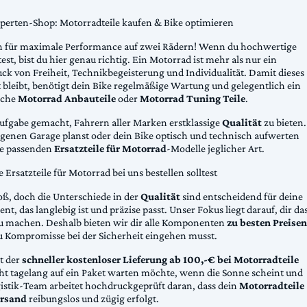
xperten-Shop: Motorradteile kaufen & Bike optimieren
 für maximale Performance auf zwei Rädern! Wenn du hochwertige
st, bist du hier genau richtig. Ein Motorrad ist mehr als nur ein
ck von Freiheit, Technikbegeisterung und Individualität. Damit dieses
 bleibt, benötigt dein Bike regelmäßige Wartung und gelegentlich ein
sche
Motorrad Anbauteile
oder
Motorrad Tuning Teile
.
Aufgabe gemacht, Fahrern aller Marken erstklassige
Qualität
zu bieten.
eigenen Garage planst oder dein Bike optisch und technisch aufwerten
die passenden
Ersatzteile für Motorrad
-Modelle jeglicher Art.
Ersatzteile für Motorrad bei uns bestellen solltest
oß, doch die Unterschiede in der
Qualität
sind entscheidend für deine
nt, das langlebig ist und präzise passt. Unser Fokus liegt darauf, dir da
u machen. Deshalb bieten wir dir alle Komponenten
zu besten Preisen
u Kompromisse bei der Sicherheit eingehen musst.
st der
schneller kostenloser Lieferung ab 100,-€ bei Motorradteile
cht tagelang auf ein Paket warten möchte, wenn die Sonne scheint und
gistik-Team arbeitet hochdruckgeprüft daran, dass dein
Motorradteile
rsand
reibungslos und zügig erfolgt.