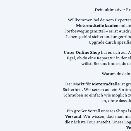
Dein ultimativer E
Willkommen bei deinem Experten
Motorradteile kaufen
möchte
Fortbewegungsmittel – es ist Ausdru
Lebensgefühl sicher und ungetrübt
Upgrade durch spezifi
Unser
Online Shop
hat es sich zur 
Egal, ob du eine Reparatur in der 
willst: Bei uns findest du 
Warum du deine 
Der Markt für
Motorradteile
ist gr
Sicherheit. Wir setzen auf ein Sortime
Schrauben so einfach wie möglich z
an, ohne dass d
Ein großer Vorteil unseres Shops i
Versand
. Wir wissen, dass man ni
die nächste Tour ansteht. Unser Lo
Ve