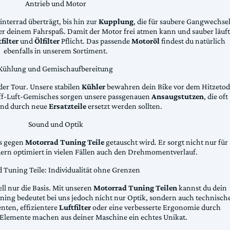
Antrieb und Motor
Hinterrad überträgt, bis hin zur
Kupplung
, die für saubere Gangwechse
ter deinem Fahrspaß. Damit der Motor frei atmen kann und sauber läuft
filter
und
Ölfilter
Pflicht. Das passende
Motoröl
findest du natürlich
ebenfalls in unserem Sortiment.
Kühlung und Gemischaufbereitung
der Tour. Unsere stabilen
Kühler
bewahren dein Bike vor dem Hitzetod
toff-Luft-Gemisches sorgen unsere passgenauen
Ansaugstutzen
, die oft
und durch neue
Ersatzteile
ersetzt werden sollten.
Sound und Optik
das gegen
Motorrad Tuning Teile
getauscht wird. Er sorgt nicht nur für
dern optimiert in vielen Fällen auch den Drehmomentverlauf.
 Tuning Teile: Individualität ohne Grenzen
ll nur die Basis. Mit unseren
Motorrad Tuning Teilen
kannst du dein
ing bedeutet bei uns jedoch nicht nur Optik, sondern auch technisch
ten, effizientere
Luftfilter
oder eine verbesserte Ergonomie durch
Elemente machen aus deiner Maschine ein echtes Unikat.