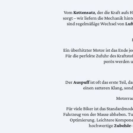
Vom
Kettensatz
, der die Kraft aufs 
sorgt – wir liefern die Mechanik hin
sind regelmäßige Wechsel von
Luft
Ein überhitzter Motor ist das Ende je
Für die perfekte Zufuhr des Krafts
porös werden 
Der
Auspuff
ist oft das erste Teil, 
einen satteren Klang, son
Motorrad
Für viele Biker ist das Standardmode
Fahrzeug von der Masse abheben. Tun
Optimierung. Leichtere Komponen
hochwertige
Zubehör
-