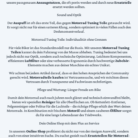
unsere passgenauen
Ansaugstutzen
, die oft porös werden und durch neue
Ersatzteile
ersetzt werden sollten.
Sound und Optik
Der
Auspuff
ist oft das erste Teil, das gegen
Motorrad Tuning Teile
getauscht wird.
Er sorgt nicht nur für einen satteren Klang, sondern optimiert in vielen Fällen auch den
Drehmomentverlauf.
Motorrad Tuning Teile: Individualität ohne Grenzen
Für viele Biker ist das Standardmodell nur die Basis. Mit unseren
Motorrad Tuning
Teilen
kannst du dein Fahrzeug von der Masse abheben. Tuning bedeutet bei uns
jedoch nicht nur Optik, sondern auch technische Optimierung. Leichtere Komponenten,
effizientere
Luftfilter
oder eine verbesserte Ergonomie durch hochwertige
Zubehör
-
Elemente machen aus deiner Maschine ein echtes Unikat.
Wir achten bei jedem Artikel darauf, dass er den hohen Ansprüchen der Community
gerecht wird.
Motorradteile kaufen
ist Vertrauenssache, und wir möchten dieses
Vertrauen durch Transparenz und Fachwissen rechtfertigen.
Pflege und Wartung: Länger Freude am Bike
Damit dein Motorrad auch nach Jahren noch glänzt und technisch einwandfrei bleibt,
bieten wir speziellen
Reiniger
für alle Oberflächen an. Ob Kettenfett-Entferner,
Felgenreiniger oder Politur für die Lackteile – die richtige Pflege erhält den Wert deines
Motorrads. In Kombination mit frischem
Motoröl
und einem sauberen
Ölfilter
sorgst
du für eine lange Lebensdauer des Triebwerks.
Dein Online Shop mit dem Plus an Service
In unserem
Online Shop
profitierst du nicht nur von der riesigen Auswahl, sondern
auch von einer intuitiven Suche. Du suchst gezielt nach
Ersatzteilen für Motorrad
-