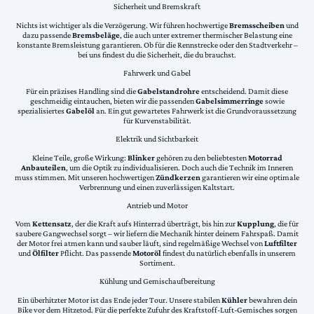
Sicherheit und Bremskraft
Nichts ist wichtiger als die Verzögerung. Wir führen hochwertige
Bremsscheiben
und
dazu passende
Bremsbeläge
, die auch unter extremer thermischer Belastung eine
konstante Bremsleistung garantieren. Ob für die Rennstrecke oder den Stadtverkehr –
bei uns findest du die Sicherheit, die du brauchst.
Fahrwerk und Gabel
Für ein präzises Handling sind die
Gabelstandrohre
entscheidend. Damit diese
geschmeidig eintauchen, bieten wir die passenden
Gabelsimmerringe
sowie
spezialisiertes
Gabelöl
an. Ein gut gewartetes Fahrwerk ist die Grundvoraussetzung
für Kurvenstabilität.
Elektrik und Sichtbarkeit
Kleine Teile, große Wirkung:
Blinker
gehören zu den beliebtesten
Motorrad
Anbauteilen
, um die Optik zu individualisieren. Doch auch die Technik im Inneren
muss stimmen. Mit unseren hochwertigen
Zündkerzen
garantieren wir eine optimale
Verbrennung und einen zuverlässigen Kaltstart.
Antrieb und Motor
Vom
Kettensatz
, der die Kraft aufs Hinterrad überträgt, bis hin zur
Kupplung
, die für
saubere Gangwechsel sorgt – wir liefern die Mechanik hinter deinem Fahrspaß. Damit
der Motor frei atmen kann und sauber läuft, sind regelmäßige Wechsel von
Luftfilter
und
Ölfilter
Pflicht. Das passende
Motoröl
findest du natürlich ebenfalls in unserem
Sortiment.
Kühlung und Gemischaufbereitung
Ein überhitzter Motor ist das Ende jeder Tour. Unsere stabilen
Kühler
bewahren dein
Bike vor dem Hitzetod. Für die perfekte Zufuhr des Kraftstoff-Luft-Gemisches sorgen