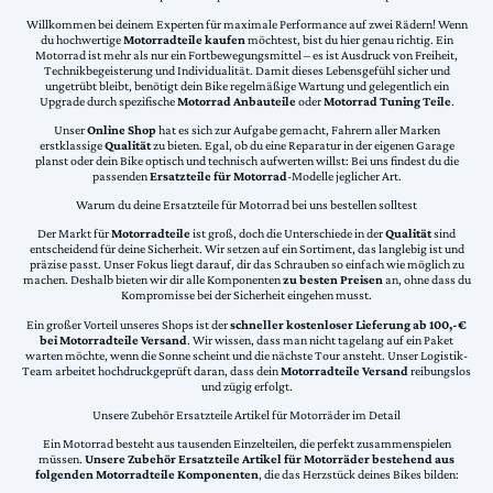
Willkommen bei deinem Experten für maximale Performance auf zwei Rädern! Wenn
du hochwertige
Motorradteile kaufen
möchtest, bist du hier genau richtig. Ein
Motorrad ist mehr als nur ein Fortbewegungsmittel – es ist Ausdruck von Freiheit,
Technikbegeisterung und Individualität. Damit dieses Lebensgefühl sicher und
ungetrübt bleibt, benötigt dein Bike regelmäßige Wartung und gelegentlich ein
Upgrade durch spezifische
Motorrad Anbauteile
oder
Motorrad Tuning Teile
.
Unser
Online Shop
hat es sich zur Aufgabe gemacht, Fahrern aller Marken
erstklassige
Qualität
zu bieten. Egal, ob du eine Reparatur in der eigenen Garage
planst oder dein Bike optisch und technisch aufwerten willst: Bei uns findest du die
passenden
Ersatzteile für Motorrad
-Modelle jeglicher Art.
Warum du deine Ersatzteile für Motorrad bei uns bestellen solltest
Der Markt für
Motorradteile
ist groß, doch die Unterschiede in der
Qualität
sind
entscheidend für deine Sicherheit. Wir setzen auf ein Sortiment, das langlebig ist und
präzise passt. Unser Fokus liegt darauf, dir das Schrauben so einfach wie möglich zu
machen. Deshalb bieten wir dir alle Komponenten
zu besten Preisen
an, ohne dass du
Kompromisse bei der Sicherheit eingehen musst.
Ein großer Vorteil unseres Shops ist der
schneller kostenloser Lieferung ab 100,-€
bei Motorradteile Versand
. Wir wissen, dass man nicht tagelang auf ein Paket
warten möchte, wenn die Sonne scheint und die nächste Tour ansteht. Unser Logistik-
Team arbeitet hochdruckgeprüft daran, dass dein
Motorradteile Versand
reibungslos
und zügig erfolgt.
Unsere Zubehör Ersatzteile Artikel für Motorräder im Detail
Ein Motorrad besteht aus tausenden Einzelteilen, die perfekt zusammenspielen
müssen.
Unsere Zubehör Ersatzteile Artikel für Motorräder bestehend aus
folgenden Motorradteile Komponenten
, die das Herzstück deines Bikes bilden: