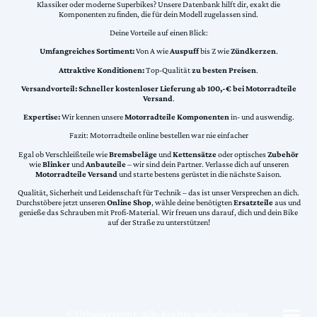
Klassiker oder moderne Superbikes? Unsere Datenbank hilft dir, exakt die
Komponenten zu finden, die für dein Modell zugelassen sind.
Deine Vorteile auf einen Blick:
Umfangreiches Sortiment:
Von A wie
Auspuff
bis Z wie
Zündkerzen
.
Attraktive Konditionen:
Top-Qualität
zu besten Preisen
.
Versandvorteil:
Schneller kostenloser Lieferung ab 100,-€ bei Motorradteile
Versand
.
Expertise:
Wir kennen unsere
Motorradteile Komponenten
in- und auswendig.
Fazit: Motorradteile online bestellen war nie einfacher
Egal ob Verschleißteile wie
Bremsbeläge
und
Kettensätze
oder optisches
Zubehör
wie
Blinker
und
Anbauteile
– wir sind dein Partner. Verlasse dich auf unseren
Motorradteile Versand
und starte bestens gerüstet in die nächste Saison.
Qualität, Sicherheit und Leidenschaft für Technik – das ist unser Versprechen an dich.
Durchstöbere jetzt unseren
Online Shop
, wähle deine benötigten
Ersatzteile
aus und
genieße das Schrauben mit Profi-Material. Wir freuen uns darauf, dich und dein Bike
auf der Straße zu unterstützen!
©Urheberrecht. Alle Rechte vorbehalten.