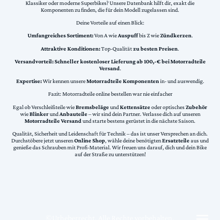
Klassiker oder moderne Superbikes? Unsere Datenbank hilft dir, exakt die
Komponenten zu finden, die für dein Modell zugelassen sind.
Deine Vorteile auf einen Blick:
Umfangreiches Sortiment:
Von A wie
Auspuff
bis Z wie
Zündkerzen
.
Attraktive Konditionen:
Top-Qualität
zu besten Preisen
.
Versandvorteil:
Schneller kostenloser Lieferung ab 100,-€ bei Motorradteile
Versand
.
Expertise:
Wir kennen unsere
Motorradteile Komponenten
in- und auswendig.
Fazit: Motorradteile online bestellen war nie einfacher
Egal ob Verschleißteile wie
Bremsbeläge
und
Kettensätze
oder optisches
Zubehör
wie
Blinker
und
Anbauteile
– wir sind dein Partner. Verlasse dich auf unseren
Motorradteile Versand
und starte bestens gerüstet in die nächste Saison.
Qualität, Sicherheit und Leidenschaft für Technik – das ist unser Versprechen an dich.
Durchstöbere jetzt unseren
Online Shop
, wähle deine benötigten
Ersatzteile
aus und
genieße das Schrauben mit Profi-Material. Wir freuen uns darauf, dich und dein Bike
auf der Straße zu unterstützen!
©Urheberrecht. Alle Rechte vorbehalten.