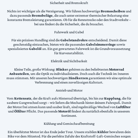
Sicherheit und Bremskraft
Nichts ist wichtiger als die Verzögerung. Wir führen hochwertige
Bremsscheiben
und
dazu passende
Bremsbeläge
, die auch unter extremer thermischer Belastung eine
konstante Bremsleistung garantieren. Ob für die Rennstrecke oder den Stadtverkehr –
bei uns findest du die Sicherheit, die du brauchst.
Fahrwerk und Gabel
Für ein präzises Handling sind die
Gabelstandrohre
entscheidend. Damit diese
geschmeidig eintauchen, bieten wir die passenden
Gabelsimmerringe
sowie
spezialisiertes
Gabelöl
an. Ein gut gewartetes Fahrwerk ist die Grundvoraussetzung
für Kurvenstabilität.
Elektrik und Sichtbarkeit
Kleine Teile, große Wirkung:
Blinker
gehören zu den beliebtesten
Motorrad
Anbauteilen
, um die Optik zu individualisieren. Doch auch die Technik im Inneren
muss stimmen. Mit unseren hochwertigen
Zündkerzen
garantieren wir eine optimale
Verbrennung und einen zuverlässigen Kaltstart.
Antrieb und Motor
Vom
Kettensatz
, der die Kraft aufs Hinterrad überträgt, bis hin zur
Kupplung
, die für
saubere Gangwechsel sorgt – wir liefern die Mechanik hinter deinem Fahrspaß. Damit
der Motor frei atmen kann und sauber läuft, sind regelmäßige Wechsel von
Luftfilter
und
Ölfilter
Pflicht. Das passende
Motoröl
findest du natürlich ebenfalls in unserem
Sortiment.
Kühlung und Gemischaufbereitung
Ein überhitzter Motor ist das Ende jeder Tour. Unsere stabilen
Kühler
bewahren dein
Bike vor dem Hitzetod. Für die perfekte Zufuhr des Kraftstoff-Luft-Gemisches sorgen