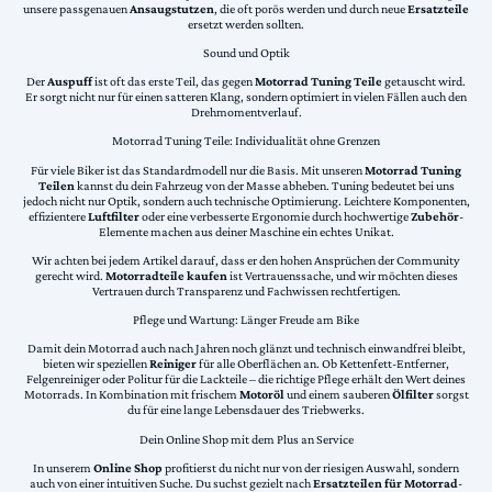
unsere passgenauen
Ansaugstutzen
, die oft porös werden und durch neue
Ersatzteile
ersetzt werden sollten.
Sound und Optik
Der
Auspuff
ist oft das erste Teil, das gegen
Motorrad Tuning Teile
getauscht wird.
Er sorgt nicht nur für einen satteren Klang, sondern optimiert in vielen Fällen auch den
Drehmomentverlauf.
Motorrad Tuning Teile: Individualität ohne Grenzen
Für viele Biker ist das Standardmodell nur die Basis. Mit unseren
Motorrad Tuning
Teilen
kannst du dein Fahrzeug von der Masse abheben. Tuning bedeutet bei uns
jedoch nicht nur Optik, sondern auch technische Optimierung. Leichtere Komponenten,
effizientere
Luftfilter
oder eine verbesserte Ergonomie durch hochwertige
Zubehör
-
Elemente machen aus deiner Maschine ein echtes Unikat.
Wir achten bei jedem Artikel darauf, dass er den hohen Ansprüchen der Community
gerecht wird.
Motorradteile kaufen
ist Vertrauenssache, und wir möchten dieses
Vertrauen durch Transparenz und Fachwissen rechtfertigen.
Pflege und Wartung: Länger Freude am Bike
Damit dein Motorrad auch nach Jahren noch glänzt und technisch einwandfrei bleibt,
bieten wir speziellen
Reiniger
für alle Oberflächen an. Ob Kettenfett-Entferner,
Felgenreiniger oder Politur für die Lackteile – die richtige Pflege erhält den Wert deines
Motorrads. In Kombination mit frischem
Motoröl
und einem sauberen
Ölfilter
sorgst
du für eine lange Lebensdauer des Triebwerks.
Dein Online Shop mit dem Plus an Service
In unserem
Online Shop
profitierst du nicht nur von der riesigen Auswahl, sondern
auch von einer intuitiven Suche. Du suchst gezielt nach
Ersatzteilen für Motorrad
-