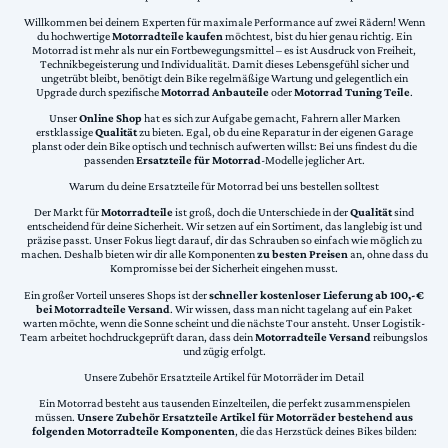
Willkommen bei deinem Experten für maximale Performance auf zwei Rädern! Wenn
du hochwertige
Motorradteile kaufen
möchtest, bist du hier genau richtig. Ein
Motorrad ist mehr als nur ein Fortbewegungsmittel – es ist Ausdruck von Freiheit,
Technikbegeisterung und Individualität. Damit dieses Lebensgefühl sicher und
ungetrübt bleibt, benötigt dein Bike regelmäßige Wartung und gelegentlich ein
Upgrade durch spezifische
Motorrad Anbauteile
oder
Motorrad Tuning Teile
.
Unser
Online Shop
hat es sich zur Aufgabe gemacht, Fahrern aller Marken
erstklassige
Qualität
zu bieten. Egal, ob du eine Reparatur in der eigenen Garage
planst oder dein Bike optisch und technisch aufwerten willst: Bei uns findest du die
passenden
Ersatzteile für Motorrad
-Modelle jeglicher Art.
Warum du deine Ersatzteile für Motorrad bei uns bestellen solltest
Der Markt für
Motorradteile
ist groß, doch die Unterschiede in der
Qualität
sind
entscheidend für deine Sicherheit. Wir setzen auf ein Sortiment, das langlebig ist und
präzise passt. Unser Fokus liegt darauf, dir das Schrauben so einfach wie möglich zu
machen. Deshalb bieten wir dir alle Komponenten
zu besten Preisen
an, ohne dass du
Kompromisse bei der Sicherheit eingehen musst.
Ein großer Vorteil unseres Shops ist der
schneller kostenloser Lieferung ab 100,-€
bei Motorradteile Versand
. Wir wissen, dass man nicht tagelang auf ein Paket
warten möchte, wenn die Sonne scheint und die nächste Tour ansteht. Unser Logistik-
Team arbeitet hochdruckgeprüft daran, dass dein
Motorradteile Versand
reibungslos
und zügig erfolgt.
Unsere Zubehör Ersatzteile Artikel für Motorräder im Detail
Ein Motorrad besteht aus tausenden Einzelteilen, die perfekt zusammenspielen
müssen.
Unsere Zubehör Ersatzteile Artikel für Motorräder bestehend aus
folgenden Motorradteile Komponenten
, die das Herzstück deines Bikes bilden: