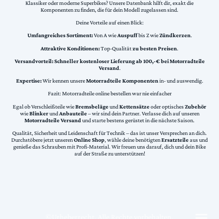
Klassiker oder moderne Superbikes? Unsere Datenbank hilft dir, exakt die
Komponenten zu finden, die für dein Modell zugelassen sind.
Deine Vorteile auf einen Blick:
Umfangreiches Sortiment:
Von A wie
Auspuff
bis Z wie
Zündkerzen
.
Attraktive Konditionen:
Top-Qualität
zu besten Preisen
.
Versandvorteil:
Schneller kostenloser Lieferung ab 100,-€ bei Motorradteile
Versand
.
Expertise:
Wir kennen unsere
Motorradteile Komponenten
in- und auswendig.
Fazit: Motorradteile online bestellen war nie einfacher
Egal ob Verschleißteile wie
Bremsbeläge
und
Kettensätze
oder optisches
Zubehör
wie
Blinker
und
Anbauteile
– wir sind dein Partner. Verlasse dich auf unseren
Motorradteile Versand
und starte bestens gerüstet in die nächste Saison.
Qualität, Sicherheit und Leidenschaft für Technik – das ist unser Versprechen an dich.
Durchstöbere jetzt unseren
Online Shop
, wähle deine benötigten
Ersatzteile
aus und
genieße das Schrauben mit Profi-Material. Wir freuen uns darauf, dich und dein Bike
auf der Straße zu unterstützen!
©Urheberrecht. Alle Rechte vorbehalten.