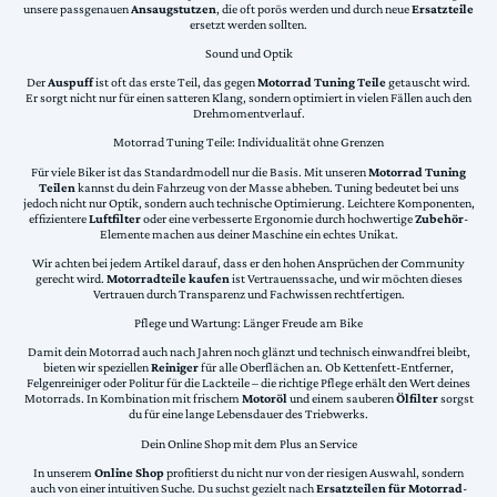
unsere passgenauen
Ansaugstutzen
, die oft porös werden und durch neue
Ersatzteile
ersetzt werden sollten.
Sound und Optik
Der
Auspuff
ist oft das erste Teil, das gegen
Motorrad Tuning Teile
getauscht wird.
Er sorgt nicht nur für einen satteren Klang, sondern optimiert in vielen Fällen auch den
Drehmomentverlauf.
Motorrad Tuning Teile: Individualität ohne Grenzen
Für viele Biker ist das Standardmodell nur die Basis. Mit unseren
Motorrad Tuning
Teilen
kannst du dein Fahrzeug von der Masse abheben. Tuning bedeutet bei uns
jedoch nicht nur Optik, sondern auch technische Optimierung. Leichtere Komponenten,
effizientere
Luftfilter
oder eine verbesserte Ergonomie durch hochwertige
Zubehör
-
Elemente machen aus deiner Maschine ein echtes Unikat.
Wir achten bei jedem Artikel darauf, dass er den hohen Ansprüchen der Community
gerecht wird.
Motorradteile kaufen
ist Vertrauenssache, und wir möchten dieses
Vertrauen durch Transparenz und Fachwissen rechtfertigen.
Pflege und Wartung: Länger Freude am Bike
Damit dein Motorrad auch nach Jahren noch glänzt und technisch einwandfrei bleibt,
bieten wir speziellen
Reiniger
für alle Oberflächen an. Ob Kettenfett-Entferner,
Felgenreiniger oder Politur für die Lackteile – die richtige Pflege erhält den Wert deines
Motorrads. In Kombination mit frischem
Motoröl
und einem sauberen
Ölfilter
sorgst
du für eine lange Lebensdauer des Triebwerks.
Dein Online Shop mit dem Plus an Service
In unserem
Online Shop
profitierst du nicht nur von der riesigen Auswahl, sondern
auch von einer intuitiven Suche. Du suchst gezielt nach
Ersatzteilen für Motorrad
-