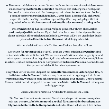
Willkommen bei deinem Experten für maximale Performance auf zwei Rädern! Wenn
du hochwertige
Motorradteile kaufen
möchtest, bist du hier genau richtig. Ein
Motorrad ist mehr als nur ein Fortbewegungsmittel – es ist Ausdruck von Freiheit,
Technikbegeisterung und Individualität. Damit dieses Lebensgefühl sicher und
ungetrübt bleibt, benötigt dein Bike regelmäßige Wartung und gelegentlich ein
Upgrade durch spezifische
Motorrad Anbauteile
oder
Motorrad Tuning Teile
.
Unser
Online Shop
hat es sich zur Aufgabe gemacht, Fahrern aller Marken
erstklassige
Qualität
zu bieten. Egal, ob du eine Reparatur in der eigenen Garage
planst oder dein Bike optisch und technisch aufwerten willst: Bei uns findest du die
passenden
Ersatzteile für Motorrad
-Modelle jeglicher Art.
Warum du deine Ersatzteile für Motorrad bei uns bestellen solltest
Der Markt für
Motorradteile
ist groß, doch die Unterschiede in der
Qualität
sind
entscheidend für deine Sicherheit. Wir setzen auf ein Sortiment, das langlebig ist und
präzise passt. Unser Fokus liegt darauf, dir das Schrauben so einfach wie möglich zu
machen. Deshalb bieten wir dir alle Komponenten
zu besten Preisen
an, ohne dass du
Kompromisse bei der Sicherheit eingehen musst.
Ein großer Vorteil unseres Shops ist der
schneller kostenloser Lieferung ab 100,-€
bei Motorradteile Versand
. Wir wissen, dass man nicht tagelang auf ein Paket
warten möchte, wenn die Sonne scheint und die nächste Tour ansteht. Unser Logistik-
Team arbeitet hochdruckgeprüft daran, dass dein
Motorradteile Versand
reibungslos
und zügig erfolgt.
Unsere Zubehör Ersatzteile Artikel für Motorräder im Detail
Ein Motorrad besteht aus tausenden Einzelteilen, die perfekt zusammenspielen
müssen.
Unsere Zubehör Ersatzteile Artikel für Motorräder bestehend aus
folgenden Motorradteile Komponenten
, die das Herzstück deines Bikes bilden: