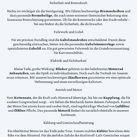
Sicherheit und Bremskraft
Nichts ist wichtiger als die Verzögerung. Wir führen hochwertige
Bremsscheiben
und
dazu passende
Bremsbeläge
, die auch unter extremer thermischer Belastung eine
konstante Bremsleistung garantieren. Ob für die Rennstrecke oder den Stadtverkehr –
bei uns findest du die Sicherheit, die du brauchst.
Fahrwerk und Gabel
Für ein präzises Handling sind die
Gabelstandrohre
entscheidend. Damit diese
geschmeidig eintauchen, bieten wir die passenden
Gabelsimmerringe
sowie
spezialisiertes
Gabelöl
an. Ein gut gewartetes Fahrwerk ist die Grundvoraussetzung
für Kurvenstabilität.
Elektrik und Sichtbarkeit
Kleine Teile, große Wirkung:
Blinker
gehören zu den beliebtesten
Motorrad
Anbauteilen
, um die Optik zu individualisieren. Doch auch die Technik im Inneren
muss stimmen. Mit unseren hochwertigen
Zündkerzen
garantieren wir eine optimale
Verbrennung und einen zuverlässigen Kaltstart.
Antrieb und Motor
Vom
Kettensatz
, der die Kraft aufs Hinterrad überträgt, bis hin zur
Kupplung
, die für
saubere Gangwechsel sorgt – wir liefern die Mechanik hinter deinem Fahrspaß. Damit
der Motor frei atmen kann und sauber läuft, sind regelmäßige Wechsel von
Luftfilter
und
Ölfilter
Pflicht. Das passende
Motoröl
findest du natürlich ebenfalls in unserem
Sortiment.
Kühlung und Gemischaufbereitung
Ein überhitzter Motor ist das Ende jeder Tour. Unsere stabilen
Kühler
bewahren dein
Bike vor dem Hitzetod. Für die perfekte Zufuhr des Kraftstoff-Luft-Gemisches sorgen