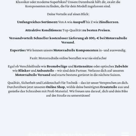
Klassiker oder moderne Superbikes? Unsere Datenbank hilft dir, exakt die
Komponenten zu finden, die für dein Modell zugelassen sind.
Deine Vorteile auf einen Blick:
Umfangreiches Sortiment:
Von A wie
Auspuff
bis Z wie
Zündkerzen
.
Attraktive Konditionen:
Top-Qualität
zu besten Preisen
.
Versandvorteil:
Schneller kostenloser Lieferung ab 100,-€ bei Motorradteile
Versand
.
Expertise:
Wir kennen unsere
Motorradteile Komponenten
in- und auswendig.
Fazit: Motorradteile online bestellen war nie einfacher
Egal ob Verschleißteile wie
Bremsbeläge
und
Kettensätze
oder optisches
Zubehör
wie
Blinker
und
Anbauteile
– wir sind dein Partner. Verlasse dich auf unseren
Motorradteile Versand
und starte bestens gerüstet in die nächste Saison.
Qualität, Sicherheit und Leidenschaft für Technik – das ist unser Versprechen an dich.
Durchstöbere jetzt unseren
Online Shop
, wähle deine benötigten
Ersatzteile
aus und
genieße das Schrauben mit Profi-Material. Wir freuen uns darauf, dich und dein Bike
auf der Straße zu unterstützen!
©Urheberrecht. Alle Rechte vorbehalten.