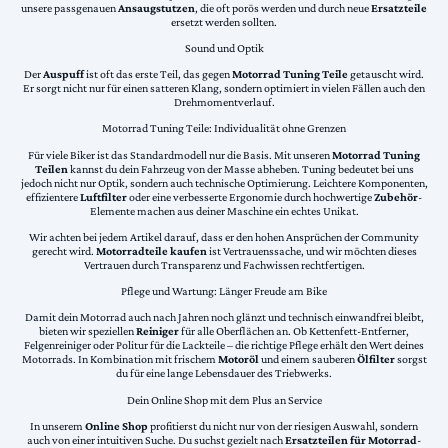
unsere passgenauen
Ansaugstutzen
, die oft porös werden und durch neue
Ersatzteile
ersetzt werden sollten.
Sound und Optik
Der
Auspuff
ist oft das erste Teil, das gegen
Motorrad Tuning Teile
getauscht wird.
Er sorgt nicht nur für einen satteren Klang, sondern optimiert in vielen Fällen auch den
Drehmomentverlauf.
Motorrad Tuning Teile: Individualität ohne Grenzen
Für viele Biker ist das Standardmodell nur die Basis. Mit unseren
Motorrad Tuning
Teilen
kannst du dein Fahrzeug von der Masse abheben. Tuning bedeutet bei uns
jedoch nicht nur Optik, sondern auch technische Optimierung. Leichtere Komponenten,
effizientere
Luftfilter
oder eine verbesserte Ergonomie durch hochwertige
Zubehör
-
Elemente machen aus deiner Maschine ein echtes Unikat.
Wir achten bei jedem Artikel darauf, dass er den hohen Ansprüchen der Community
gerecht wird.
Motorradteile kaufen
ist Vertrauenssache, und wir möchten dieses
Vertrauen durch Transparenz und Fachwissen rechtfertigen.
Pflege und Wartung: Länger Freude am Bike
Damit dein Motorrad auch nach Jahren noch glänzt und technisch einwandfrei bleibt,
bieten wir speziellen
Reiniger
für alle Oberflächen an. Ob Kettenfett-Entferner,
Felgenreiniger oder Politur für die Lackteile – die richtige Pflege erhält den Wert deines
Motorrads. In Kombination mit frischem
Motoröl
und einem sauberen
Ölfilter
sorgst
du für eine lange Lebensdauer des Triebwerks.
Dein Online Shop mit dem Plus an Service
In unserem
Online Shop
profitierst du nicht nur von der riesigen Auswahl, sondern
auch von einer intuitiven Suche. Du suchst gezielt nach
Ersatzteilen für Motorrad
-