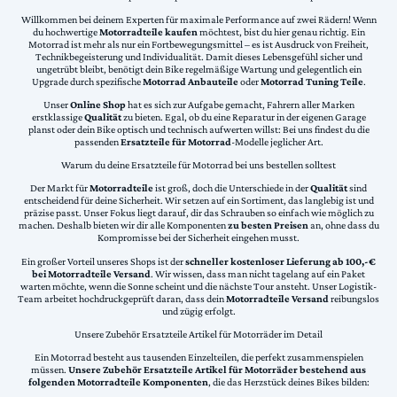
Willkommen bei deinem Experten für maximale Performance auf zwei Rädern! Wenn
du hochwertige
Motorradteile kaufen
möchtest, bist du hier genau richtig. Ein
Motorrad ist mehr als nur ein Fortbewegungsmittel – es ist Ausdruck von Freiheit,
Technikbegeisterung und Individualität. Damit dieses Lebensgefühl sicher und
ungetrübt bleibt, benötigt dein Bike regelmäßige Wartung und gelegentlich ein
Upgrade durch spezifische
Motorrad Anbauteile
oder
Motorrad Tuning Teile
.
Unser
Online Shop
hat es sich zur Aufgabe gemacht, Fahrern aller Marken
erstklassige
Qualität
zu bieten. Egal, ob du eine Reparatur in der eigenen Garage
planst oder dein Bike optisch und technisch aufwerten willst: Bei uns findest du die
passenden
Ersatzteile für Motorrad
-Modelle jeglicher Art.
Warum du deine Ersatzteile für Motorrad bei uns bestellen solltest
Der Markt für
Motorradteile
ist groß, doch die Unterschiede in der
Qualität
sind
entscheidend für deine Sicherheit. Wir setzen auf ein Sortiment, das langlebig ist und
präzise passt. Unser Fokus liegt darauf, dir das Schrauben so einfach wie möglich zu
machen. Deshalb bieten wir dir alle Komponenten
zu besten Preisen
an, ohne dass du
Kompromisse bei der Sicherheit eingehen musst.
Ein großer Vorteil unseres Shops ist der
schneller kostenloser Lieferung ab 100,-€
bei Motorradteile Versand
. Wir wissen, dass man nicht tagelang auf ein Paket
warten möchte, wenn die Sonne scheint und die nächste Tour ansteht. Unser Logistik-
Team arbeitet hochdruckgeprüft daran, dass dein
Motorradteile Versand
reibungslos
und zügig erfolgt.
Unsere Zubehör Ersatzteile Artikel für Motorräder im Detail
Ein Motorrad besteht aus tausenden Einzelteilen, die perfekt zusammenspielen
müssen.
Unsere Zubehör Ersatzteile Artikel für Motorräder bestehend aus
folgenden Motorradteile Komponenten
, die das Herzstück deines Bikes bilden: