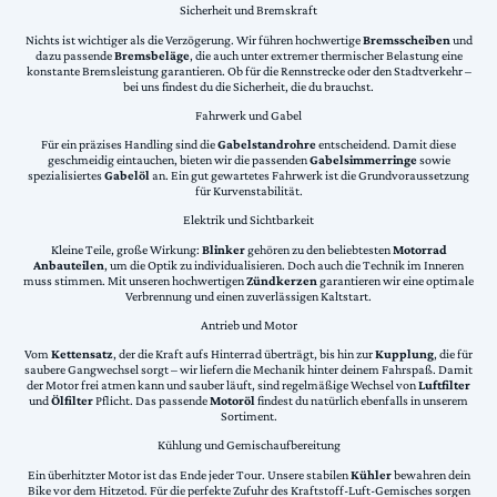
Sicherheit und Bremskraft
Nichts ist wichtiger als die Verzögerung. Wir führen hochwertige
Bremsscheiben
und
dazu passende
Bremsbeläge
, die auch unter extremer thermischer Belastung eine
konstante Bremsleistung garantieren. Ob für die Rennstrecke oder den Stadtverkehr –
bei uns findest du die Sicherheit, die du brauchst.
Fahrwerk und Gabel
Für ein präzises Handling sind die
Gabelstandrohre
entscheidend. Damit diese
geschmeidig eintauchen, bieten wir die passenden
Gabelsimmerringe
sowie
spezialisiertes
Gabelöl
an. Ein gut gewartetes Fahrwerk ist die Grundvoraussetzung
für Kurvenstabilität.
Elektrik und Sichtbarkeit
Kleine Teile, große Wirkung:
Blinker
gehören zu den beliebtesten
Motorrad
Anbauteilen
, um die Optik zu individualisieren. Doch auch die Technik im Inneren
muss stimmen. Mit unseren hochwertigen
Zündkerzen
garantieren wir eine optimale
Verbrennung und einen zuverlässigen Kaltstart.
Antrieb und Motor
Vom
Kettensatz
, der die Kraft aufs Hinterrad überträgt, bis hin zur
Kupplung
, die für
saubere Gangwechsel sorgt – wir liefern die Mechanik hinter deinem Fahrspaß. Damit
der Motor frei atmen kann und sauber läuft, sind regelmäßige Wechsel von
Luftfilter
und
Ölfilter
Pflicht. Das passende
Motoröl
findest du natürlich ebenfalls in unserem
Sortiment.
Kühlung und Gemischaufbereitung
Ein überhitzter Motor ist das Ende jeder Tour. Unsere stabilen
Kühler
bewahren dein
Bike vor dem Hitzetod. Für die perfekte Zufuhr des Kraftstoff-Luft-Gemisches sorgen