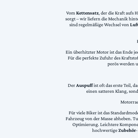
Vom
Kettensatz
, der die Kraft aufs 
sorgt – wir liefern die Mechanik hin
sind regelmäßige Wechsel von
Luft
Ein überhitzter Motor ist das Ende je
Für die perfekte Zufuhr des Krafts
porös werden 
Der
Auspuff
ist oft das erste Teil, 
einen satteren Klang, son
Motorrad
Für viele Biker ist das Standardmode
Fahrzeug von der Masse abheben. Tun
Optimierung. Leichtere Komponen
hochwertige
Zubehör
-