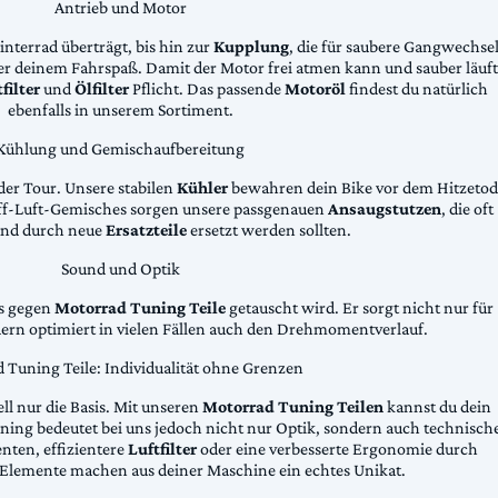
Antrieb und Motor
Hinterrad überträgt, bis hin zur
Kupplung
, die für saubere Gangwechse
ter deinem Fahrspaß. Damit der Motor frei atmen kann und sauber läuft
filter
und
Ölfilter
Pflicht. Das passende
Motoröl
findest du natürlich
ebenfalls in unserem Sortiment.
Kühlung und Gemischaufbereitung
der Tour. Unsere stabilen
Kühler
bewahren dein Bike vor dem Hitzetod
toff-Luft-Gemisches sorgen unsere passgenauen
Ansaugstutzen
, die oft
und durch neue
Ersatzteile
ersetzt werden sollten.
Sound und Optik
das gegen
Motorrad Tuning Teile
getauscht wird. Er sorgt nicht nur für
dern optimiert in vielen Fällen auch den Drehmomentverlauf.
 Tuning Teile: Individualität ohne Grenzen
ll nur die Basis. Mit unseren
Motorrad Tuning Teilen
kannst du dein
ing bedeutet bei uns jedoch nicht nur Optik, sondern auch technisch
ten, effizientere
Luftfilter
oder eine verbesserte Ergonomie durch
Elemente machen aus deiner Maschine ein echtes Unikat.