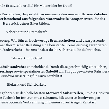
ör Ersatzteile Artikel für Motorräder im Detail
n Einzelteilen, die perfekt zusammenspielen müssen.
Unsere Zubehör
äder bestehend aus folgenden Motorradteile Komponenten
, die das
Herzstück deines Bikes bilden:
Sicherheit und Bremskraft
zögerung. Wir führen hochwertige
Bremsscheiben
und dazu passende
emer thermischer Belastung eine konstante Bremsleistung garantieren.
 Stadtverkehr – bei uns findest du die Sicherheit, die du brauchst.
Fahrwerk und Gabel
Gabelstandrohre
entscheidend. Damit diese geschmeidig eintauchen,
erringe
sowie spezialisiertes
Gabelöl
an. Ein gut gewartetes Fahrwer
e Grundvoraussetzung für Kurvenstabilität.
Elektrik und Sichtbarkeit
r
gehören zu den beliebtesten
Motorrad Anbauteilen
, um die Optik zu
die Technik im Inneren muss stimmen. Mit unseren hochwertigen
 eine optimale Verbrennung und einen zuverlässigen Kaltstart.