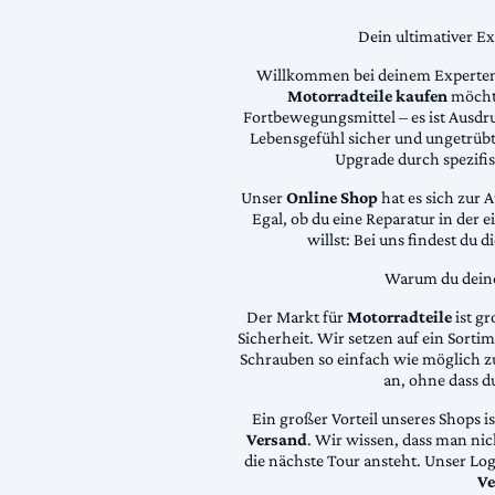
Dein ultimativer E
Willkommen bei deinem Experten
Motorradteile kaufen
möchte
Fortbewegungsmittel – es ist Ausdru
Lebensgefühl sicher und ungetrübt
Upgrade durch spezifi
Unser
Online Shop
hat es sich zur 
Egal, ob du eine Reparatur in der 
willst: Bei uns findest du 
Warum du deine 
Der Markt für
Motorradteile
ist gr
Sicherheit. Wir setzen auf ein Sortime
Schrauben so einfach wie möglich z
an, ohne dass d
Ein großer Vorteil unseres Shops i
Versand
. Wir wissen, dass man ni
die nächste Tour ansteht. Unser Lo
Ve