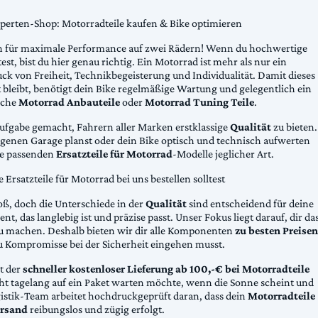
xperten-Shop: Motorradteile kaufen & Bike optimieren
 für maximale Performance auf zwei Rädern! Wenn du hochwertige
st, bist du hier genau richtig. Ein Motorrad ist mehr als nur ein
ck von Freiheit, Technikbegeisterung und Individualität. Damit dieses
 bleibt, benötigt dein Bike regelmäßige Wartung und gelegentlich ein
sche
Motorrad Anbauteile
oder
Motorrad Tuning Teile
.
Aufgabe gemacht, Fahrern aller Marken erstklassige
Qualität
zu bieten.
eigenen Garage planst oder dein Bike optisch und technisch aufwerten
die passenden
Ersatzteile für Motorrad
-Modelle jeglicher Art.
Ersatzteile für Motorrad bei uns bestellen solltest
oß, doch die Unterschiede in der
Qualität
sind entscheidend für deine
nt, das langlebig ist und präzise passt. Unser Fokus liegt darauf, dir da
u machen. Deshalb bieten wir dir alle Komponenten
zu besten Preisen
u Kompromisse bei der Sicherheit eingehen musst.
st der
schneller kostenloser Lieferung ab 100,-€ bei Motorradteile
cht tagelang auf ein Paket warten möchte, wenn die Sonne scheint und
gistik-Team arbeitet hochdruckgeprüft daran, dass dein
Motorradteile
rsand
reibungslos und zügig erfolgt.