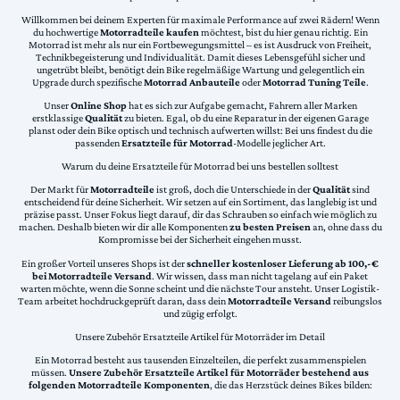
Willkommen bei deinem Experten für maximale Performance auf zwei Rädern! Wenn
du hochwertige
Motorradteile kaufen
möchtest, bist du hier genau richtig. Ein
Motorrad ist mehr als nur ein Fortbewegungsmittel – es ist Ausdruck von Freiheit,
Technikbegeisterung und Individualität. Damit dieses Lebensgefühl sicher und
ungetrübt bleibt, benötigt dein Bike regelmäßige Wartung und gelegentlich ein
Upgrade durch spezifische
Motorrad Anbauteile
oder
Motorrad Tuning Teile
.
Unser
Online Shop
hat es sich zur Aufgabe gemacht, Fahrern aller Marken
erstklassige
Qualität
zu bieten. Egal, ob du eine Reparatur in der eigenen Garage
planst oder dein Bike optisch und technisch aufwerten willst: Bei uns findest du die
passenden
Ersatzteile für Motorrad
-Modelle jeglicher Art.
Warum du deine Ersatzteile für Motorrad bei uns bestellen solltest
Der Markt für
Motorradteile
ist groß, doch die Unterschiede in der
Qualität
sind
entscheidend für deine Sicherheit. Wir setzen auf ein Sortiment, das langlebig ist und
präzise passt. Unser Fokus liegt darauf, dir das Schrauben so einfach wie möglich zu
machen. Deshalb bieten wir dir alle Komponenten
zu besten Preisen
an, ohne dass du
Kompromisse bei der Sicherheit eingehen musst.
Ein großer Vorteil unseres Shops ist der
schneller kostenloser Lieferung ab 100,-€
bei Motorradteile Versand
. Wir wissen, dass man nicht tagelang auf ein Paket
warten möchte, wenn die Sonne scheint und die nächste Tour ansteht. Unser Logistik-
Team arbeitet hochdruckgeprüft daran, dass dein
Motorradteile Versand
reibungslos
und zügig erfolgt.
Unsere Zubehör Ersatzteile Artikel für Motorräder im Detail
Ein Motorrad besteht aus tausenden Einzelteilen, die perfekt zusammenspielen
müssen.
Unsere Zubehör Ersatzteile Artikel für Motorräder bestehend aus
folgenden Motorradteile Komponenten
, die das Herzstück deines Bikes bilden: