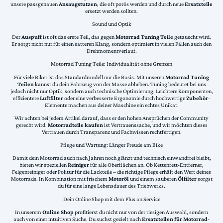
unsere passgenauen
Ansaugstutzen
, die oft porös werden und durch neue
Ersatzteile
ersetzt werden sollten.
Sound und Optik
Der
Auspuff
ist oft das erste Teil, das gegen
Motorrad Tuning Teile
getauscht wird.
Er sorgt nicht nur für einen satteren Klang, sondern optimiert in vielen Fällen auch den
Drehmomentverlauf.
Motorrad Tuning Teile: Individualität ohne Grenzen
Für viele Biker ist das Standardmodell nur die Basis. Mit unseren
Motorrad Tuning
Teilen
kannst du dein Fahrzeug von der Masse abheben. Tuning bedeutet bei uns
jedoch nicht nur Optik, sondern auch technische Optimierung. Leichtere Komponenten,
effizientere
Luftfilter
oder eine verbesserte Ergonomie durch hochwertige
Zubehör
-
Elemente machen aus deiner Maschine ein echtes Unikat.
Wir achten bei jedem Artikel darauf, dass er den hohen Ansprüchen der Community
gerecht wird.
Motorradteile kaufen
ist Vertrauenssache, und wir möchten dieses
Vertrauen durch Transparenz und Fachwissen rechtfertigen.
Pflege und Wartung: Länger Freude am Bike
Damit dein Motorrad auch nach Jahren noch glänzt und technisch einwandfrei bleibt,
bieten wir speziellen
Reiniger
für alle Oberflächen an. Ob Kettenfett-Entferner,
Felgenreiniger oder Politur für die Lackteile – die richtige Pflege erhält den Wert deines
Motorrads. In Kombination mit frischem
Motoröl
und einem sauberen
Ölfilter
sorgst
du für eine lange Lebensdauer des Triebwerks.
Dein Online Shop mit dem Plus an Service
In unserem
Online Shop
profitierst du nicht nur von der riesigen Auswahl, sondern
auch von einer intuitiven Suche. Du suchst gezielt nach
Ersatzteilen für Motorrad
-