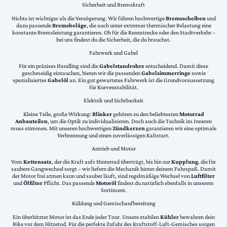
Sicherheit und Bremskraft
Nichts ist wichtiger als die Verzögerung. Wir führen hochwertige
Bremsscheiben
und
dazu passende
Bremsbeläge
, die auch unter extremer thermischer Belastung eine
konstante Bremsleistung garantieren. Ob für die Rennstrecke oder den Stadtverkehr –
bei uns findest du die Sicherheit, die du brauchst.
Fahrwerk und Gabel
Für ein präzises Handling sind die
Gabelstandrohre
entscheidend. Damit diese
geschmeidig eintauchen, bieten wir die passenden
Gabelsimmerringe
sowie
spezialisiertes
Gabelöl
an. Ein gut gewartetes Fahrwerk ist die Grundvoraussetzung
für Kurvenstabilität.
Elektrik und Sichtbarkeit
Kleine Teile, große Wirkung:
Blinker
gehören zu den beliebtesten
Motorrad
Anbauteilen
, um die Optik zu individualisieren. Doch auch die Technik im Inneren
muss stimmen. Mit unseren hochwertigen
Zündkerzen
garantieren wir eine optimale
Verbrennung und einen zuverlässigen Kaltstart.
Antrieb und Motor
Vom
Kettensatz
, der die Kraft aufs Hinterrad überträgt, bis hin zur
Kupplung
, die für
saubere Gangwechsel sorgt – wir liefern die Mechanik hinter deinem Fahrspaß. Damit
der Motor frei atmen kann und sauber läuft, sind regelmäßige Wechsel von
Luftfilter
und
Ölfilter
Pflicht. Das passende
Motoröl
findest du natürlich ebenfalls in unserem
Sortiment.
Kühlung und Gemischaufbereitung
Ein überhitzter Motor ist das Ende jeder Tour. Unsere stabilen
Kühler
bewahren dein
Bike vor dem Hitzetod. Für die perfekte Zufuhr des Kraftstoff-Luft-Gemisches sorgen