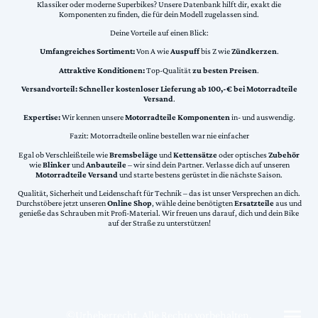
Klassiker oder moderne Superbikes? Unsere Datenbank hilft dir, exakt die
Komponenten zu finden, die für dein Modell zugelassen sind.
Deine Vorteile auf einen Blick:
Umfangreiches Sortiment:
Von A wie
Auspuff
bis Z wie
Zündkerzen
.
Attraktive Konditionen:
Top-Qualität
zu besten Preisen
.
Versandvorteil:
Schneller kostenloser Lieferung ab 100,-€ bei Motorradteile
Versand
.
Expertise:
Wir kennen unsere
Motorradteile Komponenten
in- und auswendig.
Fazit: Motorradteile online bestellen war nie einfacher
Egal ob Verschleißteile wie
Bremsbeläge
und
Kettensätze
oder optisches
Zubehör
wie
Blinker
und
Anbauteile
– wir sind dein Partner. Verlasse dich auf unseren
Motorradteile Versand
und starte bestens gerüstet in die nächste Saison.
Qualität, Sicherheit und Leidenschaft für Technik – das ist unser Versprechen an dich.
Durchstöbere jetzt unseren
Online Shop
, wähle deine benötigten
Ersatzteile
aus und
genieße das Schrauben mit Profi-Material. Wir freuen uns darauf, dich und dein Bike
auf der Straße zu unterstützen!
©Urheberrecht. Alle Rechte vorbehalten.