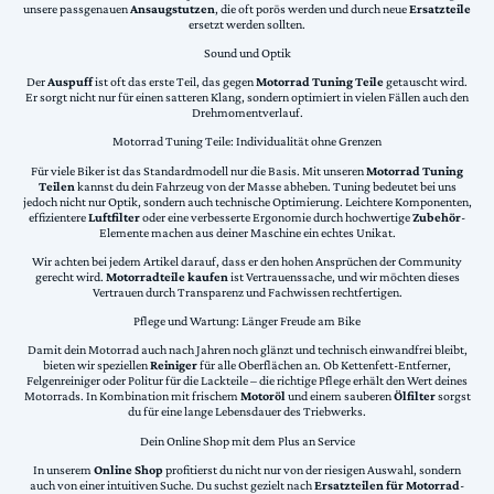
unsere passgenauen
Ansaugstutzen
, die oft porös werden und durch neue
Ersatzteile
ersetzt werden sollten.
Sound und Optik
Der
Auspuff
ist oft das erste Teil, das gegen
Motorrad Tuning Teile
getauscht wird.
Er sorgt nicht nur für einen satteren Klang, sondern optimiert in vielen Fällen auch den
Drehmomentverlauf.
Motorrad Tuning Teile: Individualität ohne Grenzen
Für viele Biker ist das Standardmodell nur die Basis. Mit unseren
Motorrad Tuning
Teilen
kannst du dein Fahrzeug von der Masse abheben. Tuning bedeutet bei uns
jedoch nicht nur Optik, sondern auch technische Optimierung. Leichtere Komponenten,
effizientere
Luftfilter
oder eine verbesserte Ergonomie durch hochwertige
Zubehör
-
Elemente machen aus deiner Maschine ein echtes Unikat.
Wir achten bei jedem Artikel darauf, dass er den hohen Ansprüchen der Community
gerecht wird.
Motorradteile kaufen
ist Vertrauenssache, und wir möchten dieses
Vertrauen durch Transparenz und Fachwissen rechtfertigen.
Pflege und Wartung: Länger Freude am Bike
Damit dein Motorrad auch nach Jahren noch glänzt und technisch einwandfrei bleibt,
bieten wir speziellen
Reiniger
für alle Oberflächen an. Ob Kettenfett-Entferner,
Felgenreiniger oder Politur für die Lackteile – die richtige Pflege erhält den Wert deines
Motorrads. In Kombination mit frischem
Motoröl
und einem sauberen
Ölfilter
sorgst
du für eine lange Lebensdauer des Triebwerks.
Dein Online Shop mit dem Plus an Service
In unserem
Online Shop
profitierst du nicht nur von der riesigen Auswahl, sondern
auch von einer intuitiven Suche. Du suchst gezielt nach
Ersatzteilen für Motorrad
-