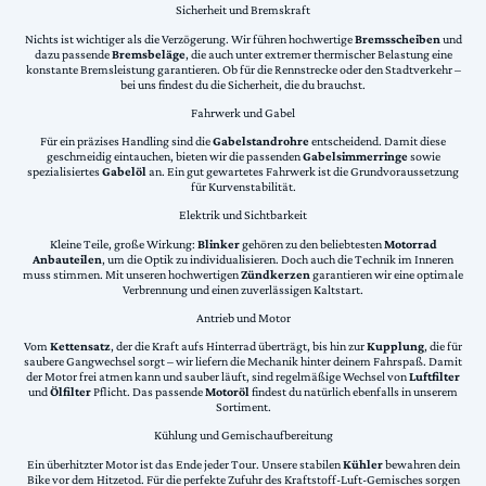
Sicherheit und Bremskraft
Nichts ist wichtiger als die Verzögerung. Wir führen hochwertige
Bremsscheiben
und
dazu passende
Bremsbeläge
, die auch unter extremer thermischer Belastung eine
konstante Bremsleistung garantieren. Ob für die Rennstrecke oder den Stadtverkehr –
bei uns findest du die Sicherheit, die du brauchst.
Fahrwerk und Gabel
Für ein präzises Handling sind die
Gabelstandrohre
entscheidend. Damit diese
geschmeidig eintauchen, bieten wir die passenden
Gabelsimmerringe
sowie
spezialisiertes
Gabelöl
an. Ein gut gewartetes Fahrwerk ist die Grundvoraussetzung
für Kurvenstabilität.
Elektrik und Sichtbarkeit
Kleine Teile, große Wirkung:
Blinker
gehören zu den beliebtesten
Motorrad
Anbauteilen
, um die Optik zu individualisieren. Doch auch die Technik im Inneren
muss stimmen. Mit unseren hochwertigen
Zündkerzen
garantieren wir eine optimale
Verbrennung und einen zuverlässigen Kaltstart.
Antrieb und Motor
Vom
Kettensatz
, der die Kraft aufs Hinterrad überträgt, bis hin zur
Kupplung
, die für
saubere Gangwechsel sorgt – wir liefern die Mechanik hinter deinem Fahrspaß. Damit
der Motor frei atmen kann und sauber läuft, sind regelmäßige Wechsel von
Luftfilter
und
Ölfilter
Pflicht. Das passende
Motoröl
findest du natürlich ebenfalls in unserem
Sortiment.
Kühlung und Gemischaufbereitung
Ein überhitzter Motor ist das Ende jeder Tour. Unsere stabilen
Kühler
bewahren dein
Bike vor dem Hitzetod. Für die perfekte Zufuhr des Kraftstoff-Luft-Gemisches sorgen