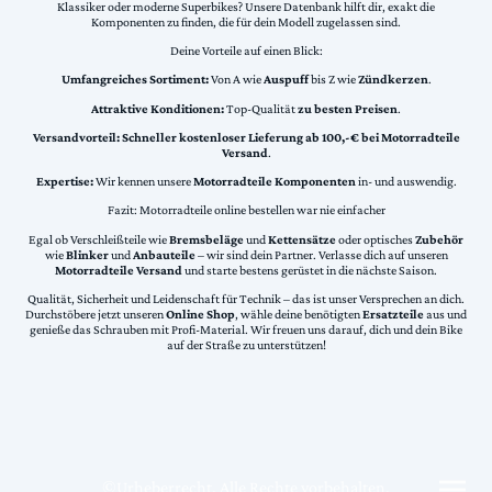
Klassiker oder moderne Superbikes? Unsere Datenbank hilft dir, exakt die
Komponenten zu finden, die für dein Modell zugelassen sind.
Deine Vorteile auf einen Blick:
Umfangreiches Sortiment:
Von A wie
Auspuff
bis Z wie
Zündkerzen
.
Attraktive Konditionen:
Top-Qualität
zu besten Preisen
.
Versandvorteil:
Schneller kostenloser Lieferung ab 100,-€ bei Motorradteile
Versand
.
Expertise:
Wir kennen unsere
Motorradteile Komponenten
in- und auswendig.
Fazit: Motorradteile online bestellen war nie einfacher
Egal ob Verschleißteile wie
Bremsbeläge
und
Kettensätze
oder optisches
Zubehör
wie
Blinker
und
Anbauteile
– wir sind dein Partner. Verlasse dich auf unseren
Motorradteile Versand
und starte bestens gerüstet in die nächste Saison.
Qualität, Sicherheit und Leidenschaft für Technik – das ist unser Versprechen an dich.
Durchstöbere jetzt unseren
Online Shop
, wähle deine benötigten
Ersatzteile
aus und
genieße das Schrauben mit Profi-Material. Wir freuen uns darauf, dich und dein Bike
auf der Straße zu unterstützen!
©Urheberrecht. Alle Rechte vorbehalten.