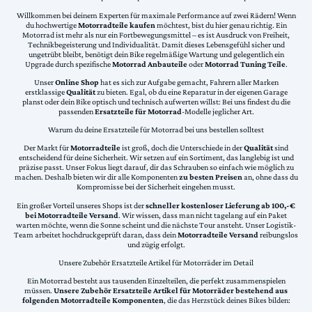
Willkommen bei deinem Experten für maximale Performance auf zwei Rädern! Wenn
du hochwertige
Motorradteile kaufen
möchtest, bist du hier genau richtig. Ein
Motorrad ist mehr als nur ein Fortbewegungsmittel – es ist Ausdruck von Freiheit,
Technikbegeisterung und Individualität. Damit dieses Lebensgefühl sicher und
ungetrübt bleibt, benötigt dein Bike regelmäßige Wartung und gelegentlich ein
Upgrade durch spezifische
Motorrad Anbauteile
oder
Motorrad Tuning Teile
.
Unser
Online Shop
hat es sich zur Aufgabe gemacht, Fahrern aller Marken
erstklassige
Qualität
zu bieten. Egal, ob du eine Reparatur in der eigenen Garage
planst oder dein Bike optisch und technisch aufwerten willst: Bei uns findest du die
passenden
Ersatzteile für Motorrad
-Modelle jeglicher Art.
Warum du deine Ersatzteile für Motorrad bei uns bestellen solltest
Der Markt für
Motorradteile
ist groß, doch die Unterschiede in der
Qualität
sind
entscheidend für deine Sicherheit. Wir setzen auf ein Sortiment, das langlebig ist und
präzise passt. Unser Fokus liegt darauf, dir das Schrauben so einfach wie möglich zu
machen. Deshalb bieten wir dir alle Komponenten
zu besten Preisen
an, ohne dass du
Kompromisse bei der Sicherheit eingehen musst.
Ein großer Vorteil unseres Shops ist der
schneller kostenloser Lieferung ab 100,-€
bei Motorradteile Versand
. Wir wissen, dass man nicht tagelang auf ein Paket
warten möchte, wenn die Sonne scheint und die nächste Tour ansteht. Unser Logistik-
Team arbeitet hochdruckgeprüft daran, dass dein
Motorradteile Versand
reibungslos
und zügig erfolgt.
Unsere Zubehör Ersatzteile Artikel für Motorräder im Detail
Ein Motorrad besteht aus tausenden Einzelteilen, die perfekt zusammenspielen
müssen.
Unsere Zubehör Ersatzteile Artikel für Motorräder bestehend aus
folgenden Motorradteile Komponenten
, die das Herzstück deines Bikes bilden: