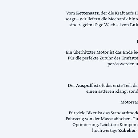
Vom
Kettensatz
, der die Kraft aufs 
sorgt – wir liefern die Mechanik hin
sind regelmäßige Wechsel von
Luft
Ein überhitzter Motor ist das Ende je
Für die perfekte Zufuhr des Krafts
porös werden 
Der
Auspuff
ist oft das erste Teil, 
einen satteren Klang, son
Motorrad
Für viele Biker ist das Standardmode
Fahrzeug von der Masse abheben. Tun
Optimierung. Leichtere Komponen
hochwertige
Zubehör
-