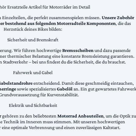
ör Ersatzteile Artikel für Motorräder im Detail
n Einzelteilen, die perfekt zusammenspielen müssen.
Unsere Zubehör
äder bestehend aus folgenden Motorradteile Komponenten
, die das
Herzstück deines Bikes bilden:
Sicherheit und Bremskraft
zögerung. Wir führen hochwertige
Bremsscheiben
und dazu passende
emer thermischer Belastung eine konstante Bremsleistung garantieren.
 Stadtverkehr – bei uns findest du die Sicherheit, die du brauchst.
Fahrwerk und Gabel
Gabelstandrohre
entscheidend. Damit diese geschmeidig eintauchen,
erringe
sowie spezialisiertes
Gabelöl
an. Ein gut gewartetes Fahrwer
e Grundvoraussetzung für Kurvenstabilität.
Elektrik und Sichtbarkeit
r
gehören zu den beliebtesten
Motorrad Anbauteilen
, um die Optik zu
die Technik im Inneren muss stimmen. Mit unseren hochwertigen
 eine optimale Verbrennung und einen zuverlässigen Kaltstart.