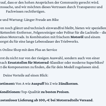
arauf, dass er den hohen Ansprüchen der Community gerecht wird.
uenssache, und wir möchten dieses Vertrauen durch Transparenz und
Fachwissen rechtfertigen.
ge und Wartung: Länger Freude am Bike
n noch glänzt und technisch einwandfrei bleibt, bieten wir spezielle
Kettenfett-Entferner, Felgenreiniger oder Politur für die Lackteile – di
 deines Motorrads. In Kombination mit frischem
Motoröl
und einem
sorgst du für eine lange Lebensdauer des Triebwerks.
n Online Shop mit dem Plus an Service
erst du nicht nur von der riesigen Auswahl, sondern auch von einer
t nach
Ersatzteilen für Motorrad
-Klassiker oder moderne Superbikes?
kt die Komponenten zu finden, die für dein Modell zugelassen sind.
Deine Vorteile auf einen Blick:
ortiment:
Von A wie
Auspuff
bis Z wie
Zündkerzen
.
 Konditionen:
Top-Qualität
zu besten Preisen
.
kostenloser Lieferung ab 100,-€ bei Motorradteile Versand
.