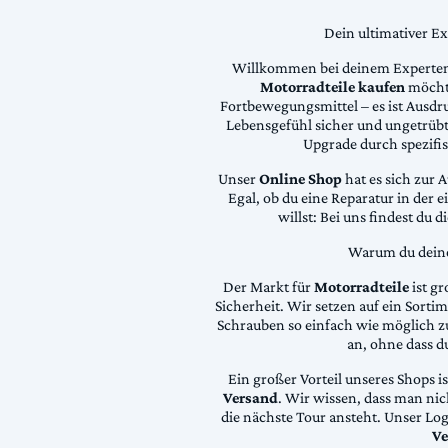
Dein ultimativer E
Willkommen bei deinem Experten
Motorradteile kaufen
möchte
Fortbewegungsmittel – es ist Ausdru
Lebensgefühl sicher und ungetrübt
Upgrade durch spezifi
Unser
Online Shop
hat es sich zur 
Egal, ob du eine Reparatur in der 
willst: Bei uns findest du 
Warum du deine 
Der Markt für
Motorradteile
ist gr
Sicherheit. Wir setzen auf ein Sortime
Schrauben so einfach wie möglich z
an, ohne dass d
Ein großer Vorteil unseres Shops i
Versand
. Wir wissen, dass man ni
die nächste Tour ansteht. Unser Lo
Ve