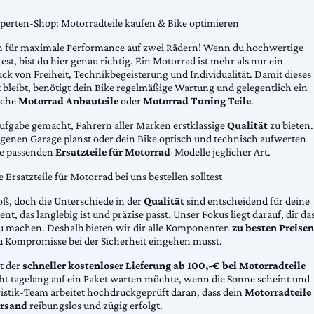
xperten-Shop: Motorradteile kaufen & Bike optimieren
 für maximale Performance auf zwei Rädern! Wenn du hochwertige
st, bist du hier genau richtig. Ein Motorrad ist mehr als nur ein
ck von Freiheit, Technikbegeisterung und Individualität. Damit dieses
 bleibt, benötigt dein Bike regelmäßige Wartung und gelegentlich ein
sche
Motorrad Anbauteile
oder
Motorrad Tuning Teile
.
Aufgabe gemacht, Fahrern aller Marken erstklassige
Qualität
zu bieten.
eigenen Garage planst oder dein Bike optisch und technisch aufwerten
die passenden
Ersatzteile für Motorrad
-Modelle jeglicher Art.
Ersatzteile für Motorrad bei uns bestellen solltest
oß, doch die Unterschiede in der
Qualität
sind entscheidend für deine
nt, das langlebig ist und präzise passt. Unser Fokus liegt darauf, dir da
u machen. Deshalb bieten wir dir alle Komponenten
zu besten Preisen
u Kompromisse bei der Sicherheit eingehen musst.
st der
schneller kostenloser Lieferung ab 100,-€ bei Motorradteile
cht tagelang auf ein Paket warten möchte, wenn die Sonne scheint und
gistik-Team arbeitet hochdruckgeprüft daran, dass dein
Motorradteile
rsand
reibungslos und zügig erfolgt.