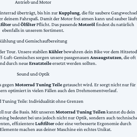
Antrieb und Motor
Hinterrad überträgt, bis hin zur
Kupplung
, die für saubere Gangwechse
ter deinem Fahrspaß. Damit der Motor frei atmen kann und sauber läuft
filter
und
Ölfilter
Pflicht. Das passende
Motoröl
findest du natürlich
ebenfalls in unserem Sortiment.
Kühlung und Gemischaufbereitung
der Tour. Unsere stabilen
Kühler
bewahren dein Bike vor dem Hitzetod
toff-Luft-Gemisches sorgen unsere passgenauen
Ansaugstutzen
, die oft
und durch neue
Ersatzteile
ersetzt werden sollten.
Sound und Optik
das gegen
Motorrad Tuning Teile
getauscht wird. Er sorgt nicht nur für
dern optimiert in vielen Fällen auch den Drehmomentverlauf.
 Tuning Teile: Individualität ohne Grenzen
ll nur die Basis. Mit unseren
Motorrad Tuning Teilen
kannst du dein
ing bedeutet bei uns jedoch nicht nur Optik, sondern auch technisch
ten, effizientere
Luftfilter
oder eine verbesserte Ergonomie durch
Elemente machen aus deiner Maschine ein echtes Unikat.