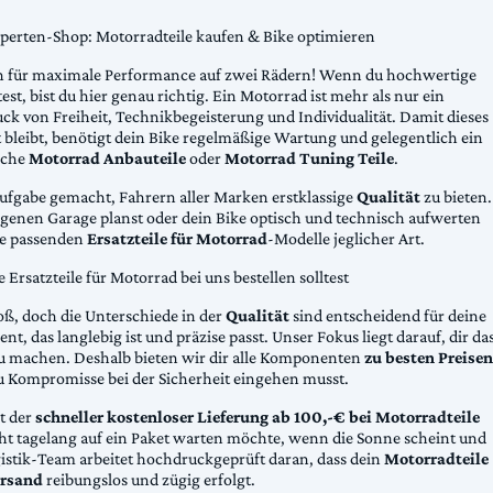
xperten-Shop: Motorradteile kaufen & Bike optimieren
 für maximale Performance auf zwei Rädern! Wenn du hochwertige
st, bist du hier genau richtig. Ein Motorrad ist mehr als nur ein
ck von Freiheit, Technikbegeisterung und Individualität. Damit dieses
 bleibt, benötigt dein Bike regelmäßige Wartung und gelegentlich ein
sche
Motorrad Anbauteile
oder
Motorrad Tuning Teile
.
Aufgabe gemacht, Fahrern aller Marken erstklassige
Qualität
zu bieten.
eigenen Garage planst oder dein Bike optisch und technisch aufwerten
die passenden
Ersatzteile für Motorrad
-Modelle jeglicher Art.
Ersatzteile für Motorrad bei uns bestellen solltest
oß, doch die Unterschiede in der
Qualität
sind entscheidend für deine
nt, das langlebig ist und präzise passt. Unser Fokus liegt darauf, dir da
u machen. Deshalb bieten wir dir alle Komponenten
zu besten Preisen
u Kompromisse bei der Sicherheit eingehen musst.
st der
schneller kostenloser Lieferung ab 100,-€ bei Motorradteile
cht tagelang auf ein Paket warten möchte, wenn die Sonne scheint und
gistik-Team arbeitet hochdruckgeprüft daran, dass dein
Motorradteile
rsand
reibungslos und zügig erfolgt.