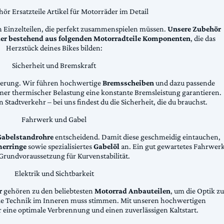
ör Ersatzteile Artikel für Motorräder im Detail
n Einzelteilen, die perfekt zusammenspielen müssen.
Unsere Zubehör
äder bestehend aus folgenden Motorradteile Komponenten
, die das
Herzstück deines Bikes bilden:
Sicherheit und Bremskraft
zögerung. Wir führen hochwertige
Bremsscheiben
und dazu passende
emer thermischer Belastung eine konstante Bremsleistung garantieren.
 Stadtverkehr – bei uns findest du die Sicherheit, die du brauchst.
Fahrwerk und Gabel
Gabelstandrohre
entscheidend. Damit diese geschmeidig eintauchen,
erringe
sowie spezialisiertes
Gabelöl
an. Ein gut gewartetes Fahrwer
e Grundvoraussetzung für Kurvenstabilität.
Elektrik und Sichtbarkeit
r
gehören zu den beliebtesten
Motorrad Anbauteilen
, um die Optik zu
die Technik im Inneren muss stimmen. Mit unseren hochwertigen
 eine optimale Verbrennung und einen zuverlässigen Kaltstart.