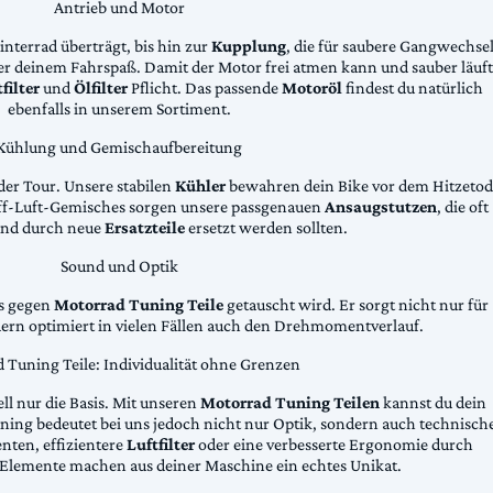
Antrieb und Motor
Hinterrad überträgt, bis hin zur
Kupplung
, die für saubere Gangwechse
ter deinem Fahrspaß. Damit der Motor frei atmen kann und sauber läuft
filter
und
Ölfilter
Pflicht. Das passende
Motoröl
findest du natürlich
ebenfalls in unserem Sortiment.
Kühlung und Gemischaufbereitung
der Tour. Unsere stabilen
Kühler
bewahren dein Bike vor dem Hitzetod
toff-Luft-Gemisches sorgen unsere passgenauen
Ansaugstutzen
, die oft
und durch neue
Ersatzteile
ersetzt werden sollten.
Sound und Optik
das gegen
Motorrad Tuning Teile
getauscht wird. Er sorgt nicht nur für
dern optimiert in vielen Fällen auch den Drehmomentverlauf.
 Tuning Teile: Individualität ohne Grenzen
ll nur die Basis. Mit unseren
Motorrad Tuning Teilen
kannst du dein
ing bedeutet bei uns jedoch nicht nur Optik, sondern auch technisch
ten, effizientere
Luftfilter
oder eine verbesserte Ergonomie durch
Elemente machen aus deiner Maschine ein echtes Unikat.