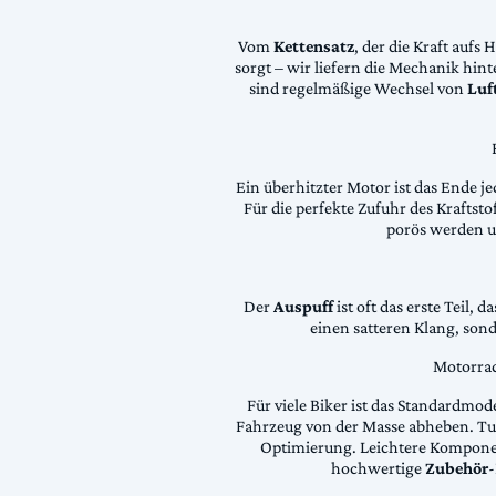
Vom
Kettensatz
, der die Kraft aufs 
sorgt – wir liefern die Mechanik hin
sind regelmäßige Wechsel von
Luft
Ein überhitzter Motor ist das Ende je
Für die perfekte Zufuhr des Krafts
porös werden 
Der
Auspuff
ist oft das erste Teil, 
einen satteren Klang, son
Motorrad
Für viele Biker ist das Standardmode
Fahrzeug von der Masse abheben. Tun
Optimierung. Leichtere Komponen
hochwertige
Zubehör
-