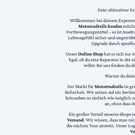
Dein ultimativer E
Willkommen bei deinem Experten
Motorradteile kaufen
möchte
Fortbewegungsmittel – es ist Ausdru
Lebensgefühl sicher und ungetrübt
Upgrade durch spezifi
Unser
Online Shop
hat es sich zur 
Egal, ob du eine Reparatur in der 
willst: Bei uns findest du 
Warum du deine 
Der Markt für
Motorradteile
ist gr
Sicherheit. Wir setzen auf ein Sortime
Schrauben so einfach wie möglich z
an, ohne dass d
Ein großer Vorteil unseres Shops i
Versand
. Wir wissen, dass man ni
die nächste Tour ansteht. Unser Lo
Ve