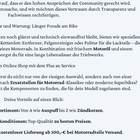
arauf, dass er den hohen Ansprüchen der Community gerecht wird.
uenssache, und wir möchten dieses Vertrauen durch Transparenz und
Fachwissen rechtfertigen.
ge und Wartung: Länger Freude am Bike
n noch glänzt und technisch einwandfrei bleibt, bieten wir spezielle
Kettenfett-Entferner, Felgenreiniger oder Politur für die Lackteile – di
 deines Motorrads. In Kombination mit frischem
Motoröl
und einem
sorgst du für eine lange Lebensdauer des Triebwerks.
n Online Shop mit dem Plus an Service
erst du nicht nur von der riesigen Auswahl, sondern auch von einer
t nach
Ersatzteilen für Motorrad
-Klassiker oder moderne Superbikes?
kt die Komponenten zu finden, die für dein Modell zugelassen sind.
Deine Vorteile auf einen Blick:
ortiment:
Von A wie
Auspuff
bis Z wie
Zündkerzen
.
 Konditionen:
Top-Qualität
zu besten Preisen
.
kostenloser Lieferung ab 100,-€ bei Motorradteile Versand
.