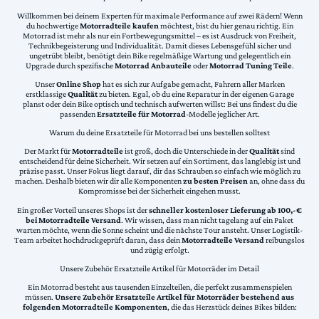
Willkommen bei deinem Experten für maximale Performance auf zwei Rädern! Wenn
du hochwertige
Motorradteile kaufen
möchtest, bist du hier genau richtig. Ein
Motorrad ist mehr als nur ein Fortbewegungsmittel – es ist Ausdruck von Freiheit,
Technikbegeisterung und Individualität. Damit dieses Lebensgefühl sicher und
ungetrübt bleibt, benötigt dein Bike regelmäßige Wartung und gelegentlich ein
Upgrade durch spezifische
Motorrad Anbauteile
oder
Motorrad Tuning Teile
.
Unser
Online Shop
hat es sich zur Aufgabe gemacht, Fahrern aller Marken
erstklassige
Qualität
zu bieten. Egal, ob du eine Reparatur in der eigenen Garage
planst oder dein Bike optisch und technisch aufwerten willst: Bei uns findest du die
passenden
Ersatzteile für Motorrad
-Modelle jeglicher Art.
Warum du deine Ersatzteile für Motorrad bei uns bestellen solltest
Der Markt für
Motorradteile
ist groß, doch die Unterschiede in der
Qualität
sind
entscheidend für deine Sicherheit. Wir setzen auf ein Sortiment, das langlebig ist und
präzise passt. Unser Fokus liegt darauf, dir das Schrauben so einfach wie möglich zu
machen. Deshalb bieten wir dir alle Komponenten
zu besten Preisen
an, ohne dass du
Kompromisse bei der Sicherheit eingehen musst.
Ein großer Vorteil unseres Shops ist der
schneller kostenloser Lieferung ab 100,-€
bei Motorradteile Versand
. Wir wissen, dass man nicht tagelang auf ein Paket
warten möchte, wenn die Sonne scheint und die nächste Tour ansteht. Unser Logistik-
Team arbeitet hochdruckgeprüft daran, dass dein
Motorradteile Versand
reibungslos
und zügig erfolgt.
Unsere Zubehör Ersatzteile Artikel für Motorräder im Detail
Ein Motorrad besteht aus tausenden Einzelteilen, die perfekt zusammenspielen
müssen.
Unsere Zubehör Ersatzteile Artikel für Motorräder bestehend aus
folgenden Motorradteile Komponenten
, die das Herzstück deines Bikes bilden: