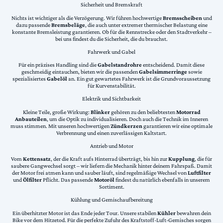
Sicherheit und Bremskraft
Nichts ist wichtiger als die Verzögerung. Wir führen hochwertige
Bremsscheiben
und
dazu passende
Bremsbeläge
, die auch unter extremer thermischer Belastung eine
konstante Bremsleistung garantieren. Ob für die Rennstrecke oder den Stadtverkehr –
bei uns findest du die Sicherheit, die du brauchst.
Fahrwerk und Gabel
Für ein präzises Handling sind die
Gabelstandrohre
entscheidend. Damit diese
geschmeidig eintauchen, bieten wir die passenden
Gabelsimmerringe
sowie
spezialisiertes
Gabelöl
an. Ein gut gewartetes Fahrwerk ist die Grundvoraussetzung
für Kurvenstabilität.
Elektrik und Sichtbarkeit
Kleine Teile, große Wirkung:
Blinker
gehören zu den beliebtesten
Motorrad
Anbauteilen
, um die Optik zu individualisieren. Doch auch die Technik im Inneren
muss stimmen. Mit unseren hochwertigen
Zündkerzen
garantieren wir eine optimale
Verbrennung und einen zuverlässigen Kaltstart.
Antrieb und Motor
Vom
Kettensatz
, der die Kraft aufs Hinterrad überträgt, bis hin zur
Kupplung
, die für
saubere Gangwechsel sorgt – wir liefern die Mechanik hinter deinem Fahrspaß. Damit
der Motor frei atmen kann und sauber läuft, sind regelmäßige Wechsel von
Luftfilter
und
Ölfilter
Pflicht. Das passende
Motoröl
findest du natürlich ebenfalls in unserem
Sortiment.
Kühlung und Gemischaufbereitung
Ein überhitzter Motor ist das Ende jeder Tour. Unsere stabilen
Kühler
bewahren dein
Bike vor dem Hitzetod. Für die perfekte Zufuhr des Kraftstoff-Luft-Gemisches sorgen