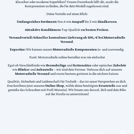
Klassiker oder moderne Superbikes? Unsere Datenbank hilft dir, exakt die
Komponenten zu finden, die für dein Modell zugelassen sind.
Deine Vorteile auf einen Blick:
Umfangreiches Sortiment:
Von A wie
Auspuff
bis Z wie
Zündkerzen
.
Attraktive Konditionen:
Top-Qualität
zu besten Preisen
.
Versandvorteil:
Schneller kostenloser Lieferung ab 100,-€ bei Motorradteile
Versand
.
Expertise:
Wir kennen unsere
Motorradteile Komponenten
in- und auswendig.
Fazit: Motorradteile online bestellen war nie einfacher
Egal ob Verschleißteile wie
Bremsbeläge
und
Kettensätze
oder optisches
Zubehör
wie
Blinker
und
Anbauteile
– wir sind dein Partner. Verlasse dich auf unseren
Motorradteile Versand
und starte bestens gerüstet in die nächste Saison.
Qualität, Sicherheit und Leidenschaft für Technik – das ist unser Versprechen an dich.
Durchstöbere jetzt unseren
Online Shop
, wähle deine benötigten
Ersatzteile
aus und
genieße das Schrauben mit Profi-Material. Wir freuen uns darauf, dich und dein Bike
auf der Straße zu unterstützen!
©Urheberrecht. Alle Rechte vorbehalten.