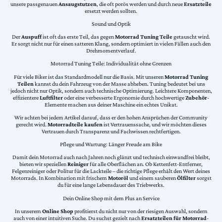
unsere passgenauen
Ansaugstutzen
, die oft porös werden und durch neue
Ersatzteile
ersetzt werden sollten.
Sound und Optik
Der
Auspuff
ist oft das erste Teil, das gegen
Motorrad Tuning Teile
getauscht wird.
Er sorgt nicht nur für einen satteren Klang, sondern optimiert in vielen Fällen auch den
Drehmomentverlauf.
Motorrad Tuning Teile: Individualität ohne Grenzen
Für viele Biker ist das Standardmodell nur die Basis. Mit unseren
Motorrad Tuning
Teilen
kannst du dein Fahrzeug von der Masse abheben. Tuning bedeutet bei uns
jedoch nicht nur Optik, sondern auch technische Optimierung. Leichtere Komponenten,
effizientere
Luftfilter
oder eine verbesserte Ergonomie durch hochwertige
Zubehör
-
Elemente machen aus deiner Maschine ein echtes Unikat.
Wir achten bei jedem Artikel darauf, dass er den hohen Ansprüchen der Community
gerecht wird.
Motorradteile kaufen
ist Vertrauenssache, und wir möchten dieses
Vertrauen durch Transparenz und Fachwissen rechtfertigen.
Pflege und Wartung: Länger Freude am Bike
Damit dein Motorrad auch nach Jahren noch glänzt und technisch einwandfrei bleibt,
bieten wir speziellen
Reiniger
für alle Oberflächen an. Ob Kettenfett-Entferner,
Felgenreiniger oder Politur für die Lackteile – die richtige Pflege erhält den Wert deines
Motorrads. In Kombination mit frischem
Motoröl
und einem sauberen
Ölfilter
sorgst
du für eine lange Lebensdauer des Triebwerks.
Dein Online Shop mit dem Plus an Service
In unserem
Online Shop
profitierst du nicht nur von der riesigen Auswahl, sondern
auch von einer intuitiven Suche. Du suchst gezielt nach
Ersatzteilen für Motorrad
-