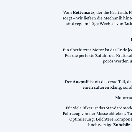
Vom
Kettensatz
, der die Kraft aufs 
sorgt – wir liefern die Mechanik hin
sind regelmäßige Wechsel von
Luft
Ein überhitzter Motor ist das Ende je
Für die perfekte Zufuhr des Krafts
porös werden 
Der
Auspuff
ist oft das erste Teil, 
einen satteren Klang, son
Motorrad
Für viele Biker ist das Standardmode
Fahrzeug von der Masse abheben. Tun
Optimierung. Leichtere Komponen
hochwertige
Zubehör
-