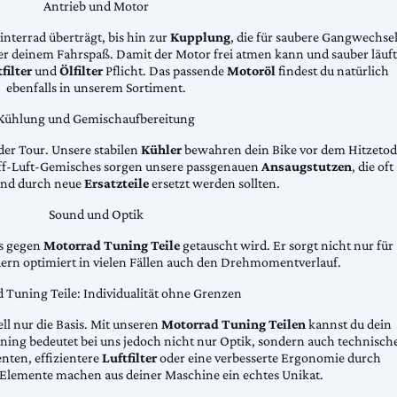
Antrieb und Motor
Hinterrad überträgt, bis hin zur
Kupplung
, die für saubere Gangwechse
ter deinem Fahrspaß. Damit der Motor frei atmen kann und sauber läuft
filter
und
Ölfilter
Pflicht. Das passende
Motoröl
findest du natürlich
ebenfalls in unserem Sortiment.
Kühlung und Gemischaufbereitung
der Tour. Unsere stabilen
Kühler
bewahren dein Bike vor dem Hitzetod
toff-Luft-Gemisches sorgen unsere passgenauen
Ansaugstutzen
, die oft
und durch neue
Ersatzteile
ersetzt werden sollten.
Sound und Optik
das gegen
Motorrad Tuning Teile
getauscht wird. Er sorgt nicht nur für
dern optimiert in vielen Fällen auch den Drehmomentverlauf.
 Tuning Teile: Individualität ohne Grenzen
ll nur die Basis. Mit unseren
Motorrad Tuning Teilen
kannst du dein
ing bedeutet bei uns jedoch nicht nur Optik, sondern auch technisch
ten, effizientere
Luftfilter
oder eine verbesserte Ergonomie durch
Elemente machen aus deiner Maschine ein echtes Unikat.