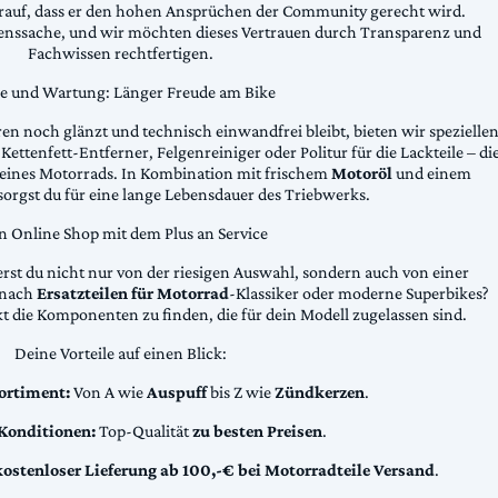
arauf, dass er den hohen Ansprüchen der Community gerecht wird.
uenssache, und wir möchten dieses Vertrauen durch Transparenz und
Fachwissen rechtfertigen.
ge und Wartung: Länger Freude am Bike
n noch glänzt und technisch einwandfrei bleibt, bieten wir spezielle
Kettenfett-Entferner, Felgenreiniger oder Politur für die Lackteile – di
 deines Motorrads. In Kombination mit frischem
Motoröl
und einem
sorgst du für eine lange Lebensdauer des Triebwerks.
n Online Shop mit dem Plus an Service
erst du nicht nur von der riesigen Auswahl, sondern auch von einer
t nach
Ersatzteilen für Motorrad
-Klassiker oder moderne Superbikes?
kt die Komponenten zu finden, die für dein Modell zugelassen sind.
Deine Vorteile auf einen Blick:
ortiment:
Von A wie
Auspuff
bis Z wie
Zündkerzen
.
 Konditionen:
Top-Qualität
zu besten Preisen
.
kostenloser Lieferung ab 100,-€ bei Motorradteile Versand
.