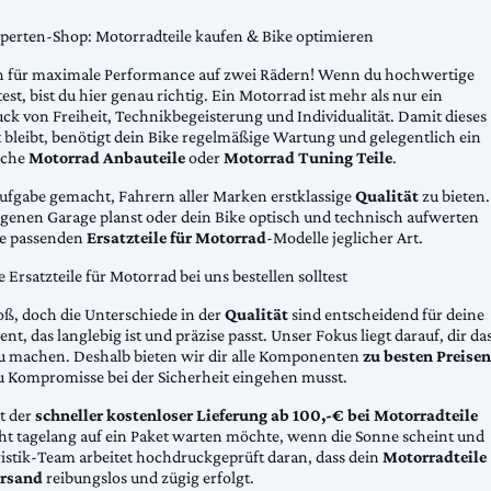
xperten-Shop: Motorradteile kaufen & Bike optimieren
 für maximale Performance auf zwei Rädern! Wenn du hochwertige
st, bist du hier genau richtig. Ein Motorrad ist mehr als nur ein
ck von Freiheit, Technikbegeisterung und Individualität. Damit dieses
 bleibt, benötigt dein Bike regelmäßige Wartung und gelegentlich ein
sche
Motorrad Anbauteile
oder
Motorrad Tuning Teile
.
Aufgabe gemacht, Fahrern aller Marken erstklassige
Qualität
zu bieten.
eigenen Garage planst oder dein Bike optisch und technisch aufwerten
die passenden
Ersatzteile für Motorrad
-Modelle jeglicher Art.
Ersatzteile für Motorrad bei uns bestellen solltest
oß, doch die Unterschiede in der
Qualität
sind entscheidend für deine
nt, das langlebig ist und präzise passt. Unser Fokus liegt darauf, dir da
u machen. Deshalb bieten wir dir alle Komponenten
zu besten Preisen
u Kompromisse bei der Sicherheit eingehen musst.
st der
schneller kostenloser Lieferung ab 100,-€ bei Motorradteile
cht tagelang auf ein Paket warten möchte, wenn die Sonne scheint und
gistik-Team arbeitet hochdruckgeprüft daran, dass dein
Motorradteile
rsand
reibungslos und zügig erfolgt.