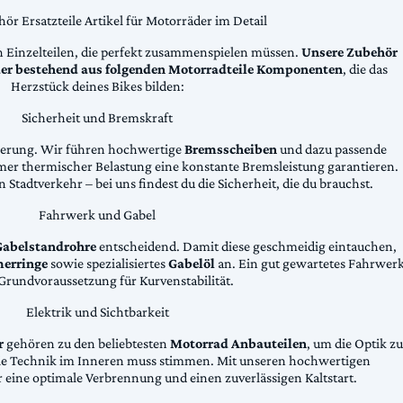
ör Ersatzteile Artikel für Motorräder im Detail
n Einzelteilen, die perfekt zusammenspielen müssen.
Unsere Zubehör
äder bestehend aus folgenden Motorradteile Komponenten
, die das
Herzstück deines Bikes bilden:
Sicherheit und Bremskraft
zögerung. Wir führen hochwertige
Bremsscheiben
und dazu passende
emer thermischer Belastung eine konstante Bremsleistung garantieren.
 Stadtverkehr – bei uns findest du die Sicherheit, die du brauchst.
Fahrwerk und Gabel
Gabelstandrohre
entscheidend. Damit diese geschmeidig eintauchen,
erringe
sowie spezialisiertes
Gabelöl
an. Ein gut gewartetes Fahrwer
e Grundvoraussetzung für Kurvenstabilität.
Elektrik und Sichtbarkeit
r
gehören zu den beliebtesten
Motorrad Anbauteilen
, um die Optik zu
die Technik im Inneren muss stimmen. Mit unseren hochwertigen
 eine optimale Verbrennung und einen zuverlässigen Kaltstart.