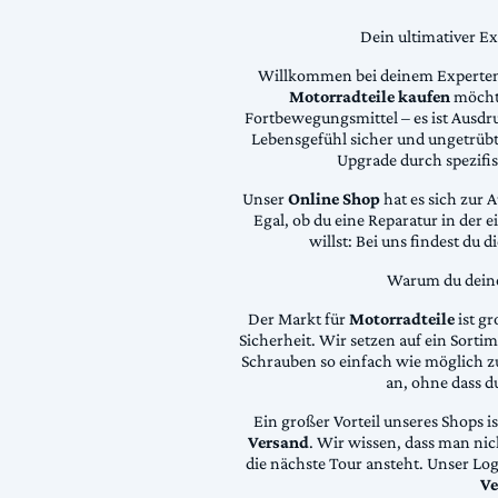
Dein ultimativer E
Willkommen bei deinem Experten
Motorradteile kaufen
möchte
Fortbewegungsmittel – es ist Ausdru
Lebensgefühl sicher und ungetrübt
Upgrade durch spezifi
Unser
Online Shop
hat es sich zur 
Egal, ob du eine Reparatur in der 
willst: Bei uns findest du 
Warum du deine 
Der Markt für
Motorradteile
ist gr
Sicherheit. Wir setzen auf ein Sortime
Schrauben so einfach wie möglich z
an, ohne dass d
Ein großer Vorteil unseres Shops i
Versand
. Wir wissen, dass man ni
die nächste Tour ansteht. Unser Lo
Ve